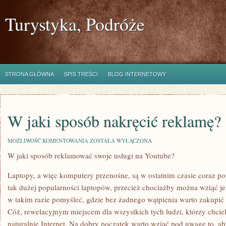
Turystyka, Podróże
STRONA GŁÓWNA
SPIS TREŚCI
BLOG INTERNETOWY
W jaki sposób nakręcić reklamę?
W
MOŻLIWOŚĆ KOMENTOWANIA
ZOSTAŁA WYŁĄCZONA
JAKI
W jaki sposób reklamować swoje usługi na Youtube?
SPOSÓB
NAKRĘCIĆ
REKLAMĘ?
Laptopy, a więc komputery przenośne, są w ostatnim czasie coraz pop
tak dużej popularności laptopów, przecież chociażby można wziąć je
w takim razie pomyśleć, gdzie bez żadnego wątpienia warto zakupić 
Cóż, rewelacyjnym miejscem dla wszystkich tych ludzi, którzy chcie
naturalnie Internet. Na dobry początek warto wziąć pod uwagę to, ab