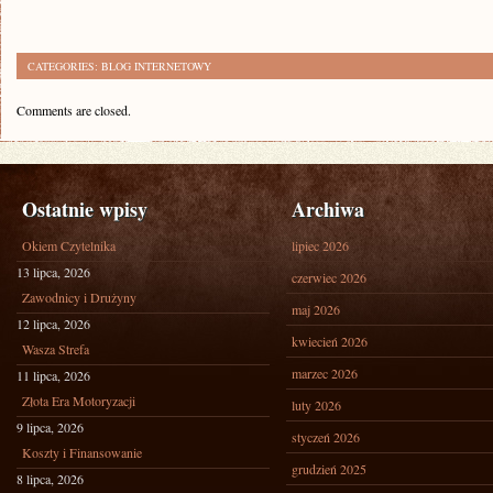
CATEGORIES:
BLOG INTERNETOWY
Comments are closed.
Ostatnie wpisy
Archiwa
Okiem Czytelnika
lipiec 2026
13 lipca, 2026
czerwiec 2026
Zawodnicy i Drużyny
maj 2026
12 lipca, 2026
kwiecień 2026
Wasza Strefa
marzec 2026
11 lipca, 2026
Złota Era Motoryzacji
luty 2026
9 lipca, 2026
styczeń 2026
Koszty i Finansowanie
grudzień 2025
8 lipca, 2026