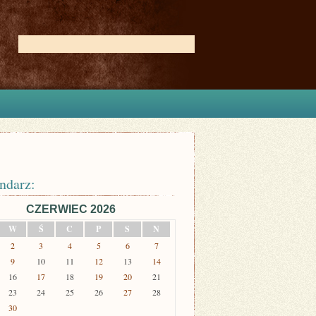
ndarz:
CZERWIEC 2026
W
Ś
C
P
S
N
2
3
4
5
6
7
9
10
11
12
13
14
16
17
18
19
20
21
23
24
25
26
27
28
30