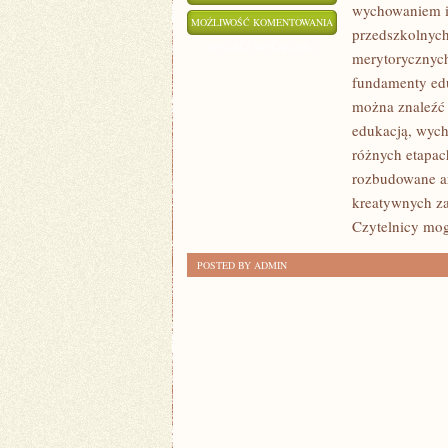
wychowaniem i 
INSPIRACJE
MOŻLIWOŚĆ KOMENTOWANIA
przedszkolnych
DLA
ZOSTAŁA WYŁĄCZONA
merytorycznych
NAUCZYCIELI
fundamenty edu
I
można znaleźć 
WYCHOWAWCÓW
edukacją, wyc
różnych etapac
rozbudowane ar
kreatywnych za
Czytelnicy mog
POSTED BY ADMIN