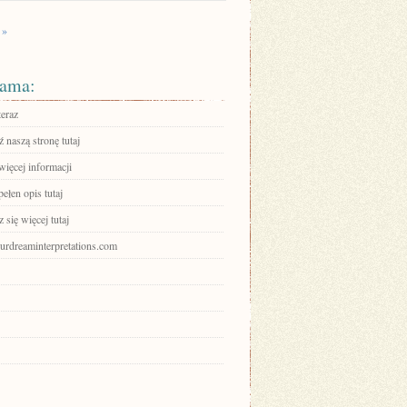
 »
ama:
teraz
 naszą stronę tutaj
więcej informacji
ełen opis tutaj
się więcej tutaj
ourdreaminterpretations.com