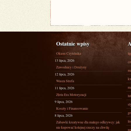
Ostatnie wpisy
A
Okiem Czytelnika
li
13 lipca, 2026
cz
Zawodnicy i Drużyny
ma
12 lipca, 2026
kw
Wasza Strefa
ma
11 lipca, 2026
Złota Era Motoryzacji
lu
9 lipca, 2026
st
Koszty i Finansowanie
gr
8 lipca, 2026
li
Zabawki kreatywne dla małego odkrywcy: jak
nie kupować kolejnej rzeczy na chwilę
pa