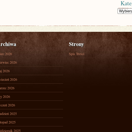
Kate
Kategorie
rchiwa
Strony
piec 2026
Spis Treści
erwiec 2026
j 2026
iecień 2026
rzec 2026
ty 2026
yczeń 2026
udzień 2025
stopad 2025
ździernik 2025