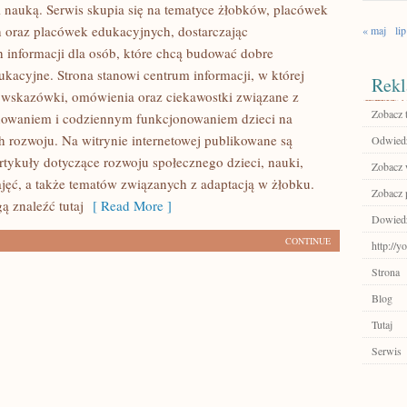
nauką. Serwis skupia się na tematyce żłobków, placówek
 oraz placówek edukacyjnych, dostarczając
« maj
lip
 informacji dla osób, które chcą budować dobre
kacyjne. Strona stanowi centrum informacji, w której
Rekl
wskazówki, omówienia oraz ciekawostki związane z
Zobacz 
howaniem i codziennym funkcjonowaniem dzieci na
h rozwoju. Na witrynie internetowej publikowane są
Odwiedź
tykuły dotyczące rozwoju społecznego dzieci, nauki,
Zobacz 
jęć, a także tematów związanych z adaptacją w żłobku.
Zobacz p
ą znaleźć tutaj
[ Read More ]
Dowiedz 
CONTINUE
http://y
Strona
Blog
Tutaj
Serwis