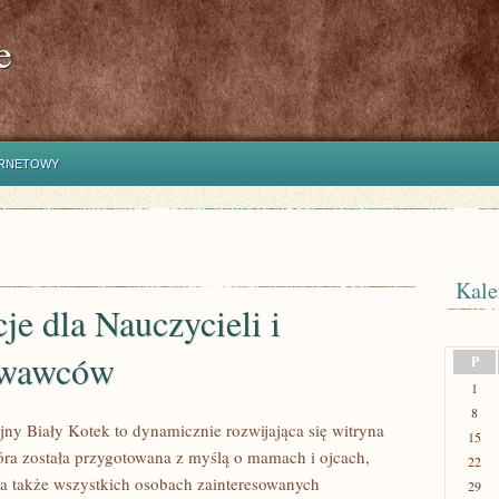
e
ERNETOWY
Kale
cje dla Nauczycieli i
wawców
P
1
8
jny Biały Kotek to dynamicznie rozwijająca się witryna
15
tóra została przygotowana z myślą o mamach i ojcach,
22
 a także wszystkich osobach zainteresowanych
29