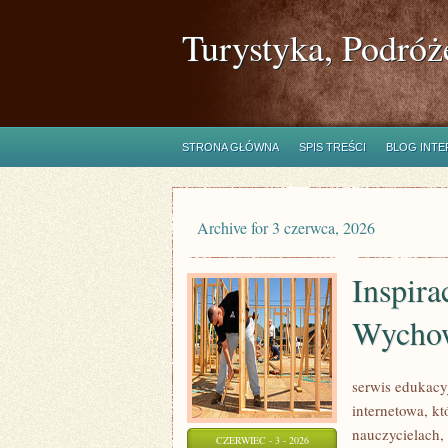
Turystyka, Podróż
STRONA GŁÓWNA
SPIS TREŚCI
BLOG INT
Archive for 3 czerwca, 2026
Inspira
Wycho
serwis edukacy
internetowa, k
nauczycielach,
CZERWIEC - 3 - 2026