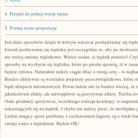
4.
Przejdź do pełnej wersji wpisu
5.
Poznaj nasze propozycje
Jest dużo sposobów dzięki to którym wreszcie pozbędziemy się trądzi
kwestii pozbywania się trądziku jest szczególnie to, aby po dostrzeż
nie wrócą zmiany trądzikowe. Wielce realne, iż trądzik powróci! Czyl
sposoby na wyzbycie się trądziku, które po prostu sprawią, iż w zasa
będzie zdrowa. Naturalnie należy ciągle dbać o swoją cerę – to najbar
Bardzo efektywne są wszelakie preparaty przeciwtrądzikowe, które 
bądź sklepach internetowych. Pewni ludzie nie za bardzo wierzą, że 
jakiekolwiek efekty, ale niewątpliwie są pozytywne efekty. Trzeba ró
Ostre produkty spożywcze, wszelkiego rodzaju ketchupy: to napraw
uskarżających się na trądzik. I chyba nie należy pisać, że niezbędna
Ludzie mający spore problemy z zachowaniem higieny są o wiele bar
swojej walce z trądzikiem. Będzie OK!