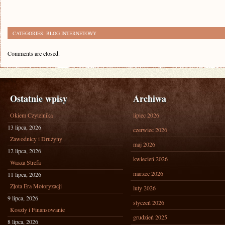
CATEGORIES:
BLOG INTERNETOWY
Comments are closed.
Ostatnie wpisy
Archiwa
Okiem Czytelnika
lipiec 2026
13 lipca, 2026
czerwiec 2026
Zawodnicy i Drużyny
maj 2026
12 lipca, 2026
kwiecień 2026
Wasza Strefa
marzec 2026
11 lipca, 2026
Złota Era Motoryzacji
luty 2026
9 lipca, 2026
styczeń 2026
Koszty i Finansowanie
grudzień 2025
8 lipca, 2026