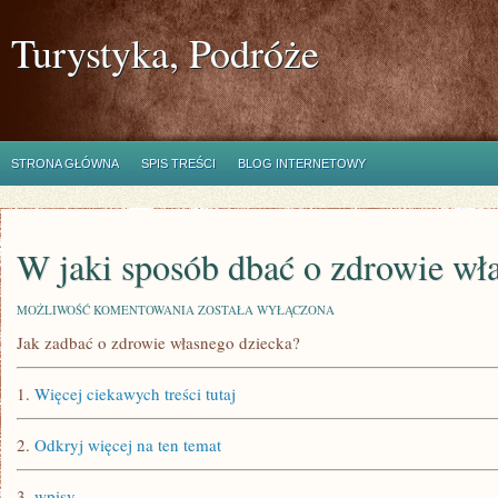
Turystyka, Podróże
STRONA GŁÓWNA
SPIS TREŚCI
BLOG INTERNETOWY
W jaki sposób dbać o zdrowie wł
W
MOŻLIWOŚĆ KOMENTOWANIA
ZOSTAŁA WYŁĄCZONA
JAKI
Jak zadbać o zdrowie własnego dziecka?
SPOSÓB
DBAĆ
O
1.
Więcej ciekawych treści tutaj
ZDROWIE
WŁASNEGO
DZIECKA?
2.
Odkryj więcej na ten temat
3.
wpisy