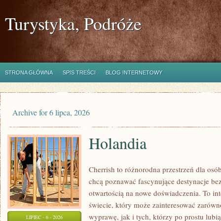
Turystyka, Podróże
STRONA GŁÓWNA
SPIS TREŚCI
BLOG INTERNETOWY
Archive for 6 lipca, 2026
Holandia
Cherrish to różnorodna przestrzeń dla osób
chcą poznawać fascynujące destynacje bez
otwartością na nowe doświadczenia. To in
świecie, który może zainteresować zarówn
wyprawę, jak i tych, którzy po prostu lubią
LIPIEC - 6 - 2026