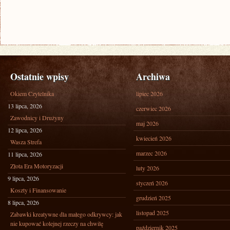
Ostatnie wpisy
Archiwa
Okiem Czytelnika
lipiec 2026
13 lipca, 2026
czerwiec 2026
Zawodnicy i Drużyny
maj 2026
12 lipca, 2026
kwiecień 2026
Wasza Strefa
marzec 2026
11 lipca, 2026
Złota Era Motoryzacji
luty 2026
9 lipca, 2026
styczeń 2026
Koszty i Finansowanie
grudzień 2025
8 lipca, 2026
listopad 2025
Zabawki kreatywne dla małego odkrywcy: jak
nie kupować kolejnej rzeczy na chwilę
październik 2025