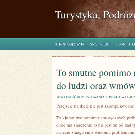
Turystyka, Podróż
STRONA GŁÓWNA
SPIS TREŚCI
BLOG INT
To smutne pomimo n
do ludzi oraz wmówi
TO
MOŻLIWOŚĆ KOMENTOWANIA
ZOSTAŁA WYŁĄC
SMUTNE
Przejście na dietę nie jest skomplikowane
POMIMO
NOTORYCZNYCH
PRÓB
To kłopotliwe pomimo notorycznych prób 
DOTARCIA
DO
choć ma znaczenie to nie jest on od żadn
LUDZI
świecie zmaga się z wieloma problemami d
ORAZ