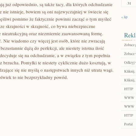
31
ają już odpowiednio, są także tacy, dla których odchudzanie
e nie istnieje, bowiem są oni najzwyczajniej w świecie się
« lip
zczęśliwi pomimo że faktycznie powinni zacząć o tym myśleć
 ze skrajności w skrajność, co bywa niebezpieczne
zie nieatrakcyjną oraz niezmiernie zaawansowaną formę.
Rekl
. Nie wiadomo czy więcej jest osób, które nie zwracają
Zobacz 
ezustannie dążą do perfekcji, ale niestety istotna ilość
Zobacz w
w decyduje się na odchudzanie, a w związku z tym popełnia
 brzucha. Pomyłki te niestety cyklicznie dużo kosztują, w
Odkryj 
ające się nie myślą o następstwach innych niż utrata wagi.
Kliknij
olwiek to nie bezprzykładny powód.
Kliknij,
HTTP
WWW
WWW
HTTP
Portal