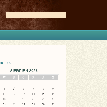
ndarz:
SIERPIEŃ 2026
W
Ś
C
P
S
N
1
2
4
5
6
7
8
9
11
12
13
14
15
16
18
19
20
21
22
23
25
26
27
28
29
30