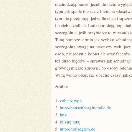
WMÓWIENIA
odchudzają, nawet jeżeli de facto wygląd
IM
typu jak spalić tłuszcz z brzucha właściwi
FINALNIE
tym nie przejmują, jedzą ile chcą i są s
i o siebie zadbać. Ludzie umieją popadać
szczególnie, jeśli przybierze to w zasad
Tutaj pomoże termin jak szybko schudnąć
szczególną uwagę na tuszę czy tych, jacy b
osób, nie jedynie kobiet ale oraz facetó
też dużo błędów – sprawdź jak schudnąć z
głównej mierze zdrowie, bo osoby odchudz
Winą wolno obarczać obecne czasy, jakk
źródło:
———————————
1.
zobacz wpis
2.
http://hansenbargfueralle.de
3.
link
4.
kliknij tutaj
5.
http://hofisegrim.de