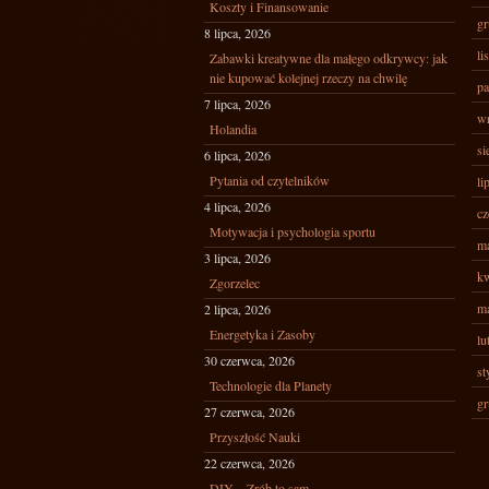
Koszty i Finansowanie
gr
8 lipca, 2026
li
Zabawki kreatywne dla małego odkrywcy: jak
nie kupować kolejnej rzeczy na chwilę
pa
7 lipca, 2026
wr
Holandia
si
6 lipca, 2026
Pytania od czytelników
li
4 lipca, 2026
cz
Motywacja i psychologia sportu
ma
3 lipca, 2026
kw
Zgorzelec
ma
2 lipca, 2026
Energetyka i Zasoby
lu
30 czerwca, 2026
st
Technologie dla Planety
gr
27 czerwca, 2026
Przyszłość Nauki
22 czerwca, 2026
DIY – Zrób to sam