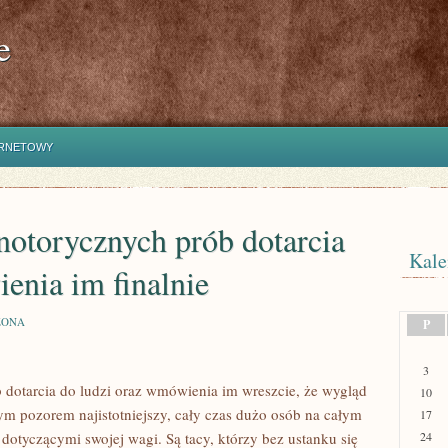
e
ERNETOWY
otorycznych prób dotarcia
Kale
enia im finalnie
ZONA
P
3
dotarcia do ludzi oraz wmówienia im wreszcie, że wygląd
10
ym pozorem najistotniejszy, cały czas dużo osób na całym
17
otyczącymi swojej wagi. Są tacy, którzy bez ustanku się
24