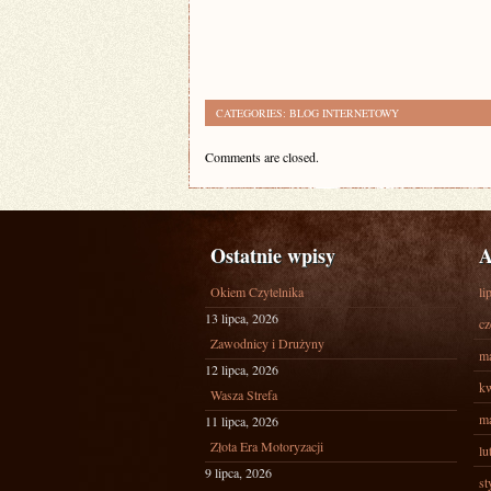
CATEGORIES:
BLOG INTERNETOWY
Comments are closed.
Ostatnie wpisy
A
Okiem Czytelnika
li
13 lipca, 2026
cz
Zawodnicy i Drużyny
ma
12 lipca, 2026
kw
Wasza Strefa
ma
11 lipca, 2026
Złota Era Motoryzacji
lu
9 lipca, 2026
st