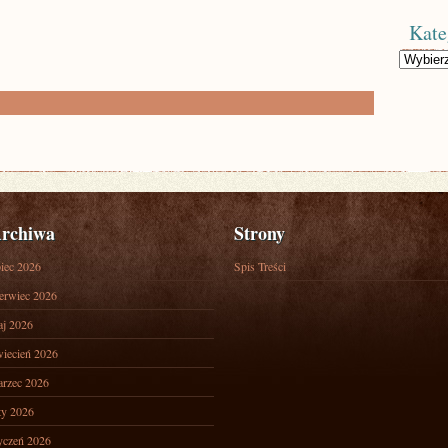
Kate
Kategorie
rchiwa
Strony
piec 2026
Spis Treści
erwiec 2026
j 2026
iecień 2026
rzec 2026
ty 2026
yczeń 2026