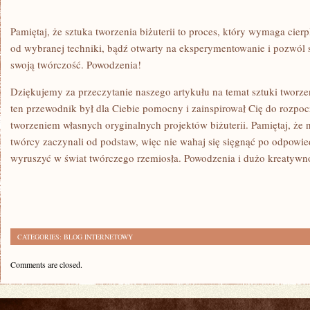
Pamiętaj, że sztuka tworzenia biżuterii to ​proces, ‍który wymaga⁢ cierpl
od wybranej ⁢techniki, bądź otwarty na⁣ eksperymentowanie i pozwól 
swoją twórczość.⁣ Powodzenia!
Dziękujemy za przeczytanie naszego artykułu na temat sztuki​ tworzen
ten przewodnik​ był dla Ciebie pomocny ​i ⁢zainspirował Cię do rozpocz
tworzeniem własnych oryginalnych projektów biżuterii. Pamiętaj, że 
twórcy zaczynali od podstaw, ⁢więc nie⁤ wahaj się sięgnąć po⁣ odpowied
wyruszyć w świat twórczego rzemiosła. Powodzenia ​i⁣ dużo kreatywn
CATEGORIES:
BLOG INTERNETOWY
Comments are closed.