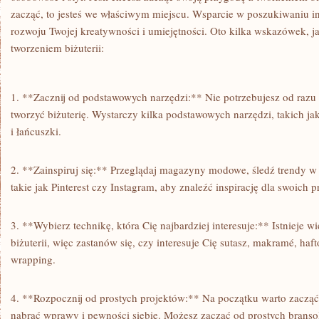
⁤zacząć, to jesteś ​we ​właściwym⁢ miejscu. Wsparcie w⁢ poszukiwaniu in
rozwoju Twojej kreatywności i⁢ umiejętności. Oto kilka ⁢wskazówek, j
tworzeniem biżuterii:
1. **Zacznij od podstawowych narzędzi:** Nie potrzebujesz od ‌razu 
tworzyć biżuterię.⁤ Wystarczy kilka podstawowych narzędzi, takich ​ja
i ⁤łańcuszki.
2.​ **Zainspiruj się:** Przeglądaj magazyny modowe, śledź trendy w b
takie jak Pinterest czy Instagram, aby‌ znaleźć‌ inspirację dla swoich‍ 
3.⁢ **Wybierz technikę, ⁣która Cię​ najbardziej interesuje:** Istnieje wi
biżuterii,‍ więc zastanów się, czy interesuje Cię sutasz, makramé,​ ha
wrapping.
4. ⁢**Rozpocznij od prostych ‌projektów:**‍ Na początku warto zacząć
nabrać wprawy i⁢ pewności siebie. Możesz ⁢zacząć ⁤od prostych bransol