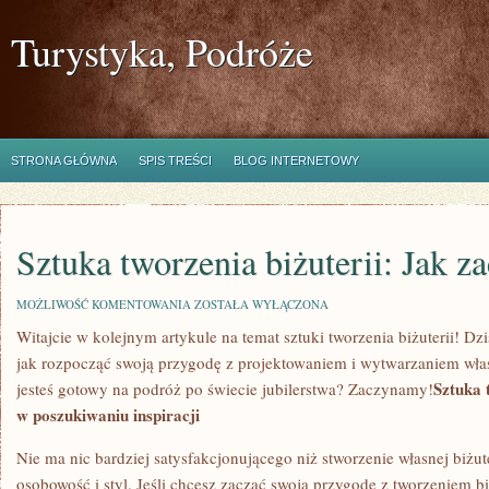
Turystyka, Podróże
STRONA GŁÓWNA
SPIS TREŚCI
BLOG INTERNETOWY
Sztuka tworzenia biżuterii: Jak z
SZTUKA
MOŻLIWOŚĆ KOMENTOWANIA
ZOSTAŁA WYŁĄCZONA
TWORZENIA
Witajcie w ⁢kolejnym⁤ artykule ⁣na temat sztuki tworzenia ‍biżuterii! ​Dz
BIŻUTERII:
JAK
jak⁢ rozpocząć swoją‌ przygodę z‍ projektowaniem i wytwarzaniem w
ZACZĄĆ?
Sztuka 
jesteś ⁤gotowy na ‍podróż ​po‌ świecie⁤ jubilerstwa? Zaczynamy!
w‌ poszukiwaniu inspiracji
Nie ma​ nic bardziej​ satysfakcjonującego niż stworzenie własnej biżute
osobowość i‌ styl. Jeśli⁣ chcesz zacząć swoją przygodę z tworzeniem biż