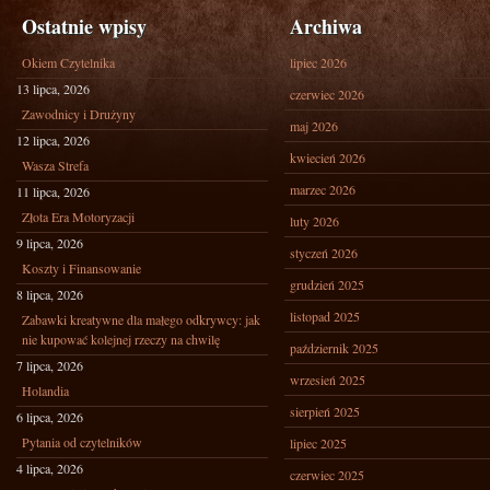
Ostatnie wpisy
Archiwa
Okiem Czytelnika
lipiec 2026
13 lipca, 2026
czerwiec 2026
Zawodnicy i Drużyny
maj 2026
12 lipca, 2026
kwiecień 2026
Wasza Strefa
marzec 2026
11 lipca, 2026
Złota Era Motoryzacji
luty 2026
9 lipca, 2026
styczeń 2026
Koszty i Finansowanie
grudzień 2025
8 lipca, 2026
listopad 2025
Zabawki kreatywne dla małego odkrywcy: jak
nie kupować kolejnej rzeczy na chwilę
październik 2025
7 lipca, 2026
wrzesień 2025
Holandia
sierpień 2025
6 lipca, 2026
Pytania od czytelników
lipiec 2025
4 lipca, 2026
czerwiec 2025