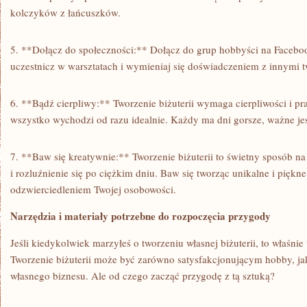
kolczyków ⁢z łańcuszków.
5. **Dołącz do społeczności:**⁣ Dołącz do grup hobbyści na Faceboo
uczestnicz w warsztatach i ‍wymieniaj się‍ doświadczeniem⁢ z innymi t
6. **Bądź cierpliwy:** Tworzenie biżuterii wymaga‌ cierpliwości ⁤i prakt
wszystko⁣ wychodzi od razu idealnie. ‍Każdy ma dni⁢ gorsze, ważne‍ jest⁣
7.⁣ **Baw się‌ kreatywnie:** Tworzenie ⁤biżuterii to ​świetny ⁣sposób 
⁣i​ rozluźnienie się po ciężkim dniu. Baw się tworząc unikalne⁤ i piękne
odzwierciedleniem⁢ Twojej osobowości.
Narzędzia ​i ⁣materiały potrzebne do ​rozpoczęcia przygody
Jeśli kiedykolwiek marzyłeś o ⁢tworzeniu własnej biżuterii, ‍to właśnie⁤
Tworzenie biżuterii może ⁣być zarówno⁣ satysfakcjonującym ⁤hobby, ⁤ja
własnego biznesu. Ale od czego⁢ zacząć przygodę z‍ tą sztuką?