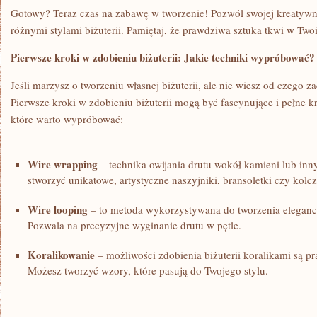
Gotowy? Teraz‍ czas​ na‌ zabawę​ w⁣ tworzenie! Pozwól swojej kreatywnoś
różnymi ⁢stylami ⁤biżuterii. Pamiętaj, że prawdziwa sztuka tkwi⁣ w Two
Pierwsze kroki ‍w zdobieniu biżuterii: Jakie techniki wypróbować?
Jeśli‍ marzysz o tworzeniu⁣ własnej⁣ biżuterii, ale nie​ wiesz od czego za
Pierwsze kroki w⁣ zdobieniu‌ biżuterii⁣ mogą być fascynujące i pełne k
które ⁤warto wypróbować:
Wire wrapping
– technika owijania‍ drutu wokół kamieni lub in
⁢stworzyć⁢ unikatowe,​ artystyczne naszyjniki,⁢ bransoletki czy kolc
Wire looping
– ⁤to metoda wykorzystywana⁤ do ⁣tworzenia eleganck
Pozwala na precyzyjne⁢ wyginanie drutu w ⁤pętle.
Koralikowanie
– możliwości ⁣zdobienia⁢ biżuterii‌ koralikami są p
Możesz ⁤tworzyć wzory, które pasują do Twojego stylu.