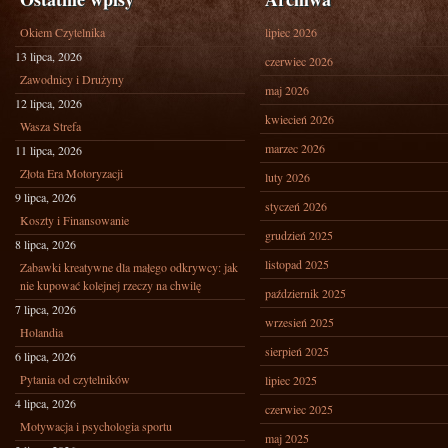
Okiem Czytelnika
lipiec 2026
13 lipca, 2026
czerwiec 2026
Zawodnicy i Drużyny
maj 2026
12 lipca, 2026
kwiecień 2026
Wasza Strefa
marzec 2026
11 lipca, 2026
Złota Era Motoryzacji
luty 2026
9 lipca, 2026
styczeń 2026
Koszty i Finansowanie
grudzień 2025
8 lipca, 2026
listopad 2025
Zabawki kreatywne dla małego odkrywcy: jak
nie kupować kolejnej rzeczy na chwilę
październik 2025
7 lipca, 2026
wrzesień 2025
Holandia
sierpień 2025
6 lipca, 2026
Pytania od czytelników
lipiec 2025
4 lipca, 2026
czerwiec 2025
Motywacja i psychologia sportu
maj 2025