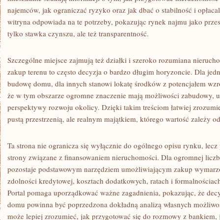
najemców, jak ograniczać ryzyko oraz jak dbać o stabilność i opłaca
witryna odpowiada na te potrzeby, pokazując rynek najmu jako przestr
tylko stawka czynszu, ale też transparentność.
Szczególne miejsce zajmują też działki i szeroko rozumiana nieruc
zakup terenu to często decyzja o bardzo długim horyzoncie. Dla jed
budowę domu, dla innych stanowi lokatę środków z potencjałem wzro
że w tym obszarze ogromne znaczenie mają możliwości zabudowy, uzb
perspektywy rozwoju okolicy. Dzięki takim treściom łatwiej zrozumieć
pustą przestrzenią, ale realnym majątkiem, którego wartość zależy o
Ta strona nie ogranicza się wyłącznie do ogólnego opisu rynku, lecz
strony związane z finansowaniem nieruchomości. Dla ogromnej liczb
pozostaje podstawowym narzędziem umożliwiającym zakup wymarzo
zdolności kredytowej, kosztach dodatkowych, ratach i formalnościach
Portal pomaga uporządkować ważne zagadnienia, pokazując, że decy
domu powinna być poprzedzona dokładną analizą własnych możliwoś
może lepiej zrozumieć, jak przygotować się do rozmowy z bankiem, j