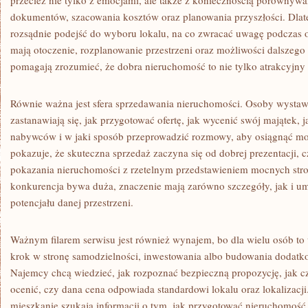
przecież nie tylko z emocjami, ale także z koniecznością porównywan
dokumentów, szacowania kosztów oraz planowania przyszłości. Dlate
rozsądnie podejść do wyboru lokalu, na co zwracać uwagę podczas o
mają otoczenie, rozplanowanie przestrzeni oraz możliwości dalszego 
pomagają zrozumieć, że dobra nieruchomość to nie tylko atrakcyjny 
Równie ważna jest sfera sprzedawania nieruchomości. Osoby wystawi
zastanawiają się, jak przygotować ofertę, jak wycenić swój majątek, 
nabywców i w jaki sposób przeprowadzić rozmowy, aby osiągnąć możli
pokazuje, że skuteczna sprzedaż zaczyna się od dobrej prezentacji, c
pokazania nieruchomości z rzetelnym przedstawieniem mocnych stro
konkurencja bywa duża, znaczenie mają zarówno szczegóły, jak i u
potencjału danej przestrzeni.
Ważnym filarem serwisu jest również wynajem, bo dla wielu osób to 
krok w stronę samodzielności, inwestowania albo budowania dodatk
Najemcy chcą wiedzieć, jak rozpoznać bezpieczną propozycję, jak c
ocenić, czy dana cena odpowiada standardowi lokalu oraz lokalizacji
mieszkanie szukają informacji o tym, jak przygotować nieruchomość