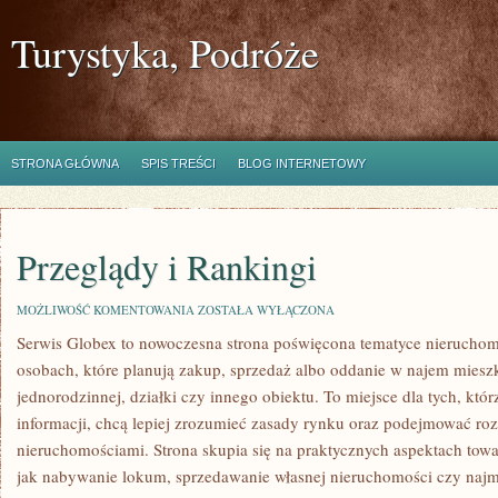
Turystyka, Podróże
STRONA GŁÓWNA
SPIS TREŚCI
BLOG INTERNETOWY
Przeglądy i Rankingi
PRZEGLĄDY
MOŻLIWOŚĆ KOMENTOWANIA
ZOSTAŁA WYŁĄCZONA
I
Serwis Globex to nowoczesna strona poświęcona tematyce nieruchom
RANKINGI
osobach, które planują zakup, sprzedaż albo oddanie w najem miesz
jednorodzinnej, działki czy innego obiektu. To miejsce dla tych, kt
informacji, chcą lepiej zrozumieć zasady rynku oraz podejmować ro
nieruchomościami. Strona skupia się na praktycznych aspektach tow
jak nabywanie lokum, sprzedawanie własnej nieruchomości czy najmo