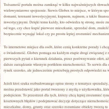
Tożsamość portalu można zamknąć w kilku najważniejszych słowach: 
wielowymiarowe spojrzenie. Serwis Globex to miejsce, w którym spot
domami, terenami inwestycyjnymi, kupnem, najmem, a także finansa
inwestycyjnymi. Dzięki temu każdy, kto odwiedza tę stronę, może zna
od tego, czy chce kupić pierwsze mieszkanie, sprzedać dom, znaleź
bezpiecznie wynająć lokal czy po prostu lepiej zrozumieć mechaniz
To internetowe miejsce dla osób, które cenią konkretne porady i ch
o świadomość. Globex pomaga na każdym etapie drogi związanej z 
pierwszych pytań o kierunek działania, przez porównywanie ofert, aż 
dalsze zarządzanie własnym portfelem nieruchomości. To serwis dla o
rynek szeroko, ale jednocześnie potrzebują prostych odpowiedzi na 
Jeżeli ktoś szuka rozbudowanego opisu strony o tematyce sprzedaży
można przedstawić jako portal tworzony z myślą o użytkowniku, któ
podejściem. To przestrzeń dla tych, którzy chcą lepiej zrozumieć ryne
kosztownych błędów i podejmować decyzje dotyczące nieruchomości
mieszkalne, domy, grunty oraz szeroko rozumiane obiekty tworzą tu 