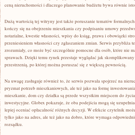
ceną nieruchomości i dlaczego planowanie budżetu bywa równie istot
Dużą wartością tej witryny jest także poruszanie tematów formalnyc
kończy się na obejrzeniu mieszkania czy podpisaniu umowy przedws
notarialne, kwestie własności, wpisy do ksiąg, prawa i obowiązki str
przeniesieniem własności czy zgłaszaniem zmian. Serwis przybliża t
zrozumiały, co może być szczególnie pomocne dla osób, które nie 
sprawach. Dzięki temu rynek przestaje wyglądać jak skomplikowany 
przestrzenią, po której można poruszać się z większą pewnością.
Na uwagę zasługuje również to, że serwis pozwala spojrzeć na nieru
pryzmat potrzeb mieszkaniowych, ale też jako na formę inwestowani
mieszkanie, dom czy działka są przede wszystkim miejscem do życia,
inwestycyjne. Globex pokazuje, że oba podejścia mogą się uzupełni
lepiej oceniać opłacalność różnych decyzji. W efekcie czytelnik moż
tylko jako na adres, ale też jako na dobro, które wymaga odpowiedniej
rozsądku.