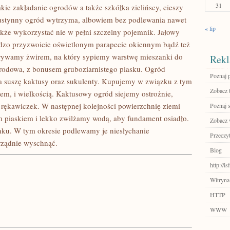
31
kie zakładanie ogrodów a także szkółka zielińscy, cieszy
i pustynny ogród wytrzyma, albowiem bez podlewania nawet
« lip
akże wykorzystać nie w pełni szczelny pojemnik. Jałowy
ardzo przyzwoicie oświetlonym parapecie okiennym bądź też
rywamy żwirem, na który sypiemy warstwę mieszanki do
Rekl
rodowa, z bonusem gruboziarnistego piasku. Ogród
Poznaj 
a suszę kaktusy oraz sukulenty. Kupujemy w związku z tym
Zobacz 
iem, i wielkością. Kaktusowy ogród siejemy ostrożnie,
rękawiczek. W następnej kolejności powierzchnię ziemi
Poznaj 
 piaskiem i lekko zwilżamy wodą, aby fundament osiadło.
Zobacz w
nku. W tym okresie podlewamy je niesłychanie
Przeczyt
orządnie wyschnąć.
Blog
http://i
Witryna
HTTP
WWW