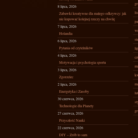
gr
8 lipca, 2026
li
Zabawki kreatywne dla małego odkrywcy: jak
nie kupować kolejnej rzeczy na chwilę
pa
7 lipca, 2026
wr
Holandia
si
6 lipca, 2026
Pytania od czytelników
li
4 lipca, 2026
cz
Motywacja i psychologia sportu
ma
3 lipca, 2026
kw
Zgorzelec
ma
2 lipca, 2026
Energetyka i Zasoby
lu
30 czerwca, 2026
st
Technologie dla Planety
gr
27 czerwca, 2026
Przyszłość Nauki
22 czerwca, 2026
DIY – Zrób to sam