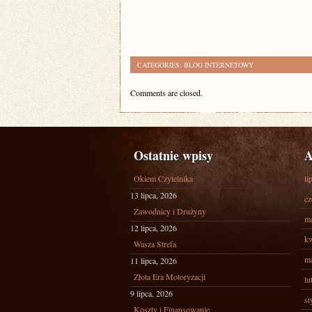
CATEGORIES:
BLOG INTERNETOWY
Comments are closed.
Ostatnie wpisy
A
Okiem Czytelnika
li
13 lipca, 2026
cz
Zawodnicy i Drużyny
ma
12 lipca, 2026
kw
Wasza Strefa
ma
11 lipca, 2026
Złota Era Motoryzacji
lu
9 lipca, 2026
st
Koszty i Finansowanie