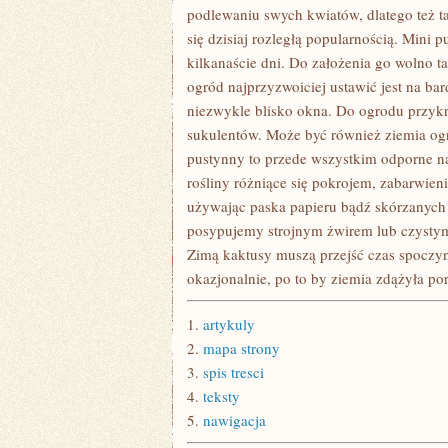
PUSTYNI
podlewaniu swych kwiatów, dlatego też ta
się dzisiaj rozległą popularnością. Min
kilkanaście dni. Do założenia go wolno t
ogród najprzyzwoiciej ustawić jest na b
niezwykle blisko okna. Do ogrodu przyk
sukulentów. Może być również ziemia og
pustynny to przede wszystkim odporne n
rośliny różniące się pokrojem, zabarwien
używając paska papieru bądź skórzanych 
posypujemy strojnym żwirem lub czystym
Zimą kaktusy muszą przejść czas spoczy
okazjonalnie, po to by ziemia zdążyła p
1.
artykuly
2.
mapa strony
3.
spis tresci
4.
teksty
5.
nawigacja