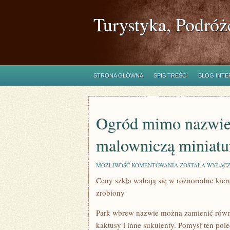
Turystyka, Podróż
STRONA GŁÓWNA
SPIS TREŚCI
BLOG INT
Ogród mimo nazwie
malowniczą miniatu
OGRÓD
MOŻLIWOŚĆ KOMENTOWANIA
ZOSTAŁA WYŁĄC
MIMO
Ceny szkła wahają się w różnorodne kieru
NAZWIE
MOŻNA
zrobiony
ZAMIENIĆ
RÓWNIEŻ
W
Park wbrew nazwie można zamienić równi
MALOWNICZĄ
kaktusy i inne sukulenty. Pomysł ten pol
MINIATURĘ