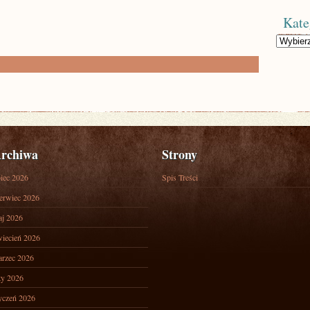
Kate
Kategorie
rchiwa
Strony
piec 2026
Spis Treści
erwiec 2026
j 2026
iecień 2026
rzec 2026
ty 2026
yczeń 2026