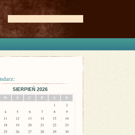
ndarz:
SIERPIEŃ 2026
W
Ś
C
P
S
N
1
2
4
5
6
7
8
9
11
12
13
14
15
16
18
19
20
21
22
23
25
26
27
28
29
30