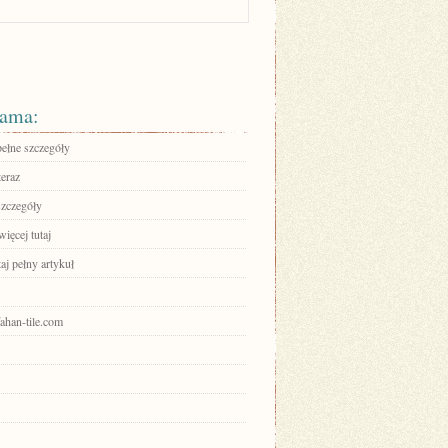
ama:
pełne szczegóły
teraz
szczegóły
ięcej tutaj
aj pełny artykuł
sfahan-tile.com