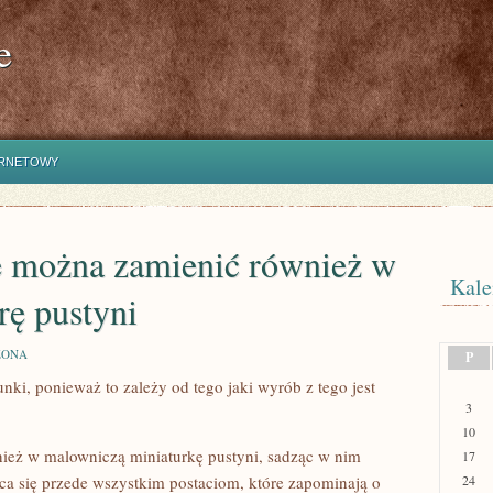
e
ERNETOWY
 można zamienić również w
Kale
rę pustyni
ZONA
P
nki, ponieważ to zależy od tego jaki wyrób z tego jest
3
10
eż w malowniczą miniaturkę pustyni, sadząc w nim
17
eca się przede wszystkim postaciom, które zapominają o
24