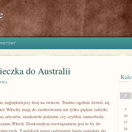
e
ERNETOWY
eczka do Australii
Kale
ZONA
P
to najpiękniejszy kraj na świecie. Trudno ogólnie dziwić się
eż Włochy mają do zaoferowania nie tylko piękne zabytki
3
10
 nas artystów, smakowite jedzenie czy szybkie samochody.
17
edzaniu Włoch. Doskonałym rozwiązaniem jest to by do
24
otniczych. Z polskich miast codziennie latają samoloty do