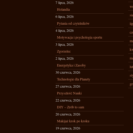
7 lipca, 2026
wr
Holandia
si
6 lipca, 2026
Pytania od czytelników
li
4 lipca, 2026
cz
Motywacja i psychologia sportu
ma
3 lipca, 2026
kw
Zgorzelec
ma
2 lipca, 2026
Energetyka i Zasoby
lu
30 czerwca, 2026
st
Technologie dla Planety
gr
27 czerwca, 2026
Przyszłość Nauki
22 czerwca, 2026
DIY – Zrób to sam
20 czerwca, 2026
Makijaż krok po kroku
19 czerwca, 2026