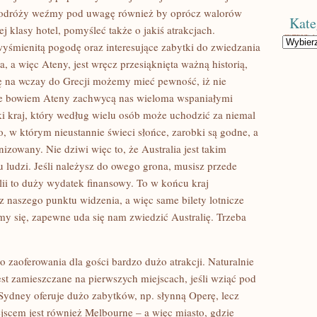
ej podróży weźmy pod uwagę również by oprócz walorów
Kate
 klasy hotel, pomyśleć także o jakiś atrakcjach.
Kategorie
wyśmienitą pogodę oraz interesujące zabytki do zwiedzania
a, a więc Ateny, jest wręcz przesiąknięta ważną historią,
ę na wczay do Grecji możemy mieć pewność, iż nie
e bowiem Ateny zachwycą nas wieloma wspaniałymi
aki kraj, który według wielu osób może uchodzić za niemal
o, w którym nieustannie świeci słońce, zarobki są godne, a
nizowany. Nie dziwi więc to, że Australia jest takim
 ludzi. Jeśli należysz do owego grona, musisz przede
lii to duży wydatek finansowy. To w końcu kraj
 naszego punktu widzenia, a więc same bilety lotnicze
amy się, zapewne uda się nam zwiedzić Australię. Trzeba
o zaoferowania dla gości bardzo dużo atrakcji. Naturalnie
st zamieszczane na pierwszych miejscach, jeśli wziąć pod
Sydney oferuje dużo zabytków, np. słynną Operę, lecz
jscem jest również Melbourne – a więc miasto, gdzie