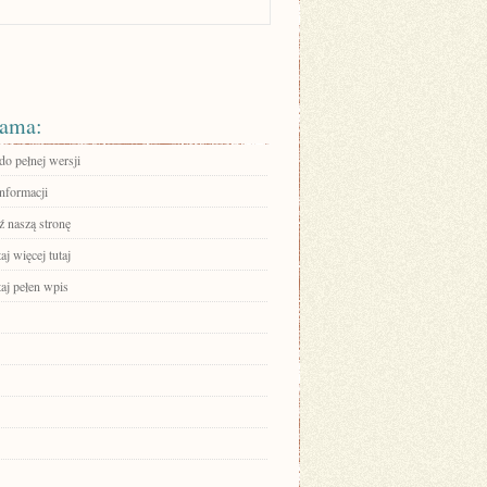
ama:
do pełnej wersji
informacji
 naszą stronę
aj więcej tutaj
aj pełen wpis