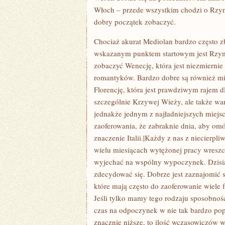
Włoch – przede wszystkim chodzi o Rzym
dobry początek zobaczyć.
Chociaż akurat Mediolan bardzo często zb
wskazanym punktem startowym jest Rzym 
zobaczyć Wenecję, która jest niezmierni
romantyków. Bardzo dobre są również mi
Florencję, która jest prawdziwym rajem d
szczególnie Krzywej Wieży, ale także wart
jednakże jednym z najładniejszych miejs
zaoferowania, że zabraknie dnia, aby om
znaczenie Italii.|Każdy z nas z niecierpl
wielu miesiącach wytężonej pracy wresz
wyjechać na wspólny wypoczynek. Dzisia
zdecydować się. Dobrze jest zaznajomić 
które mają często do zaoferowanie wiele 
Jeśli tylko mamy tego rodzaju sposobność
czas na odpoczynek w nie tak bardzo po
znacznie niższe, to ilość wczasowiczów w