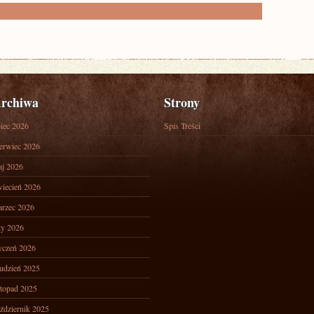
rchiwa
Strony
piec 2026
Spis Treści
erwiec 2026
j 2026
iecień 2026
rzec 2026
ty 2026
yczeń 2026
udzień 2025
stopad 2025
ździernik 2025