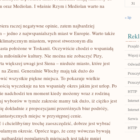
31
 oraz Mediolan. I właśnie Rzym i Mediolan warto na
« lip
iera raczej negatywne opinie, zatem najbardziej
– jedno z najwspanialszych miast w Europie. Warto także
Rekl
e klimatycznym miastem, wprost stworzonym dla
Przejdź 
asta położone w Toskanii. Oczywiście chodzi o wspaniałą
la miłośników kultury. Nie można nie zobaczyć Pizy,
Więcej 
a większej uwagi jest Siena – nieduże miasto, które jest
Odwiedź
c na Ziemi. Generalnie Włochy mają tak dużo do
Przeczyt
ówić wszystkie piękne miejsca. To pokazuje wielkie
Przeczyt
iwością wyczekuje na ten wspaniały okres jakim jest urlop. Po
HTTP
cie nadchodzi ten moment kiedy możemy wraz z rodziną
j wyborów w tymże zakresie mamy tak dużo, iż ciężko jest
Internet
się dokładnie z propozycjami przeróżnych biur podróży,
Internet
fantastycznych miejsc w przystępnej cenie.
Serwis
 i chcielibyśmy trochę zaoszczędzić, dobrze jest wybrać
HTTP
pularnym okresie. Oprócz tego, że ceny wówczas bywają
 najbardziej popularnych miejscach jest także mniej