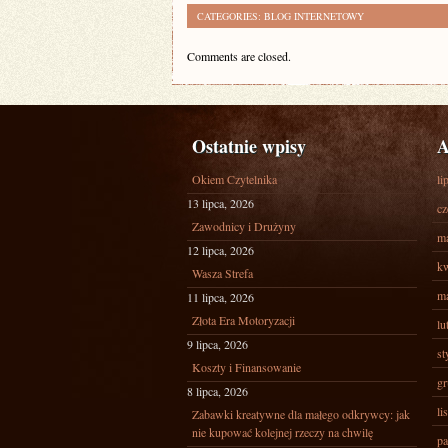
CATEGORIES:
BLOG INTERNETOWY
Comments are closed.
Ostatnie wpisy
A
Okiem Czytelnika
li
13 lipca, 2026
cz
Zawodnicy i Drużyny
ma
12 lipca, 2026
kw
Wasza Strefa
ma
11 lipca, 2026
Złota Era Motoryzacji
lu
9 lipca, 2026
st
Koszty i Finansowanie
gr
8 lipca, 2026
li
Zabawki kreatywne dla małego odkrywcy: jak
nie kupować kolejnej rzeczy na chwilę
pa