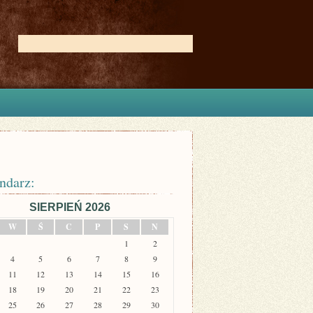
ndarz:
SIERPIEŃ 2026
W
Ś
C
P
S
N
1
2
4
5
6
7
8
9
11
12
13
14
15
16
18
19
20
21
22
23
25
26
27
28
29
30