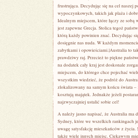
frustrująca. Decydując się na cel nasz
wypoczynkowych, takich jak plaża i dobrej
Idealnym miejscem, które łączy ze sobą 
jest zapewne Grecja. Stolica tegoż państw
którą każdy powinien znać. Decydując si
dosięgnie nas nuda. W każdym momenci
zabytkami i opowieściami.|Australia to t
prawdziwy raj. Przecież to piękne państw
na dodatek cały kraj jest doskonale zorga
miejscem, do którego chce pojechać wielu
wszystkim wiedzieć, że podróż do Austra
zlokalizowany na samym końcu świata – z
kosztują majątek. Jednakże jeżeli postar
najzwyczajniej ustalić sobie cel!
A należy jasno napisać, że Australia ma d
Sydney, które we wszelkich rankingach je
uwagę satysfakcję mieszkańców z życia. 
także wiele innych miejsc. Ciekawym mie