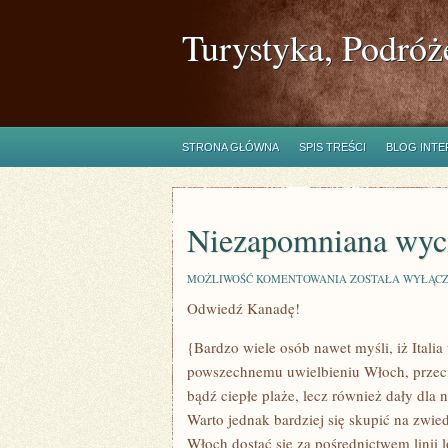
Turystyka, Podróż
STRONA GŁÓWNA
SPIS TREŚCI
BLOG INT
Niezapomniana wyci
NIEZAPOMNIANA
MOŻLIWOŚĆ KOMENTOWANIA
ZOSTAŁA WYŁĄC
WYCIECZKA
Odwiedź Kanadę!
DO
AUSTRALII
{Bardzo wiele osób nawet myśli, iż Italia 
powszechnemu uwielbieniu Włoch, przeci
bądź ciepłe plaże, lecz również dały dla
Warto jednak bardziej się skupić na zwi
Włoch dostać się za pośrednictwem linii l