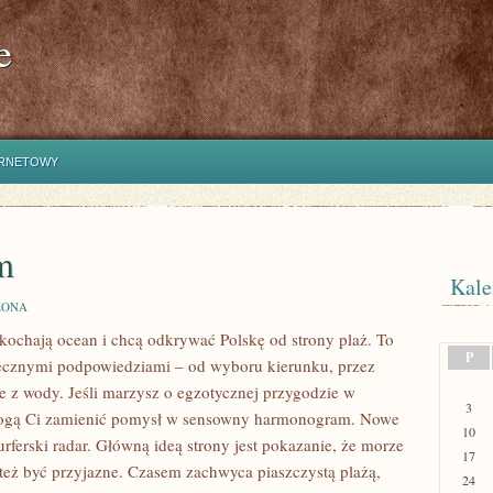
e
ERNETOWY
m
Kale
ZONA
 kochają ocean i chcą odkrywać Polskę od strony plaż. To
P
ytecznymi podpowiedziami – od wyboru kierunku, przez
e z wody. Jeśli marzysz o egzotycznej przygodzie w
3
 pomogą Ci zamienić pomysł w sensowny harmonogram. Nowe
10
urferski radar. Główną ideą strony jest pokazanie, że morze
17
i też być przyjazne. Czasem zachwyca piaszczystą plażą,
24