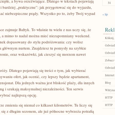
epłe, a bywa orzeźwiające. Dlatego w tekstach pojawiają
31
i bardziej „praktyczne”: jak przygotować się do wyjazdu,
znać niebezpieczne prądy. Wszystko po to, żeby Twój wypad
« lip
Rekl
e zajmuje Bałtyk. To właśnie tu wielu z nas uczy się, że
il, a mimo to nadal można mieć niezapomniany weekend.
Kliknij,
unek dopasowany do stylu podróżowania: czy wolisz
Odwiedź
oza głównym nurtem. Znajdziesz tu pomysły na szybkie
Odwiedź
zonie, oraz wskazówki, jak cieszyć się morzem nawet
Zobacz w
Odwiedź 
ży. Dlatego pojawiają się treści o tym, jak wybierać
Internet
waniu ofert, jak ocenić, czy lepszy będzie apartament,
pensjonat. Dla jednych ważna jest bliskość plaży, dla innych
Blog
ing i szukają maksymalnej niezależności. Ten serwis
Witryna
wybrać najlepszą opcję.
HTTP
e zmienia się niemal co kilkaset kilometrów. Tu liczy się
HTTP
się z długim sezonem, ale już północne wybrzeża potrafią