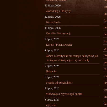
13 lipca, 2026
cz
Zawodnicy i Drużyny
ma
12 lipca, 2026
kw
Wasza Strefa
ma
11 lipca, 2026
Złota Era Motoryzacji
lu
9 lipca, 2026
st
Koszty i Finansowanie
gr
8 lipca, 2026
li
Zabawki kreatywne dla małego odkrywcy: jak
nie kupować kolejnej rzeczy na chwilę
pa
7 lipca, 2026
wr
Holandia
si
6 lipca, 2026
Pytania od czytelników
li
4 lipca, 2026
cz
Motywacja i psychologia sportu
ma
3 lipca, 2026
kw
Zgorzelec