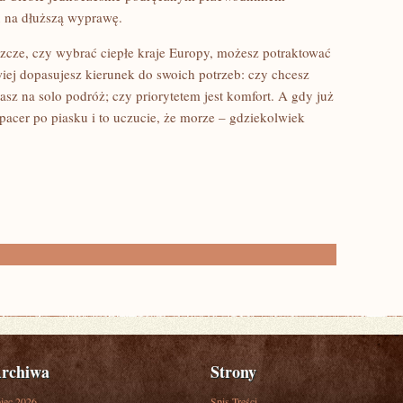
u na dłuższą wyprawę.
eszcze, czy wybrać ciepłe kraje Europy, możesz potraktować
łatwiej dopasujesz kierunek do swoich potrzeb: czy chcesz
asz na solo podróż; czy priorytetem jest komfort. A gdy już
spacer po piasku i to uczucie, że morze – gdziekolwiek
rchiwa
Strony
piec 2026
Spis Treści