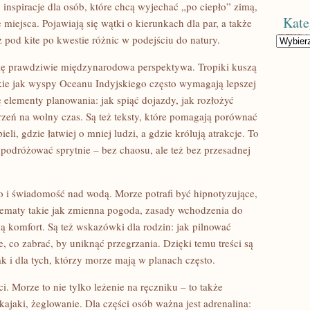
u inspiracje dla osób, które chcą wyjechać „po ciepło” zimą,
Kate
e miejsca. Pojawiają się wątki o kierunkach dla par, a także
 pod kite po kwestie różnic w podejściu do natury.
Kategorie
ię prawdziwie międzynarodowa perspektywa. Tropiki kuszą
akie jak wyspy Oceanu Indyjskiego często wymagają lepszej
ę elementy planowania: jak spiąć dojazdy, jak rozłożyć
trzeń na wolny czas. Są też teksty, które pomagają porównać
li, gdzie łatwiej o mniej ludzi, a gdzie królują atrakcje. To
ą podróżować sprytnie – bez chaosu, ale też bez przesadnej
wo i świadomość nad wodą. Morze potrafi być hipnotyzujące,
tematy takie jak zmienna pogoda, zasady wchodzenia do
ą komfort. Są też wskazówki dla rodzin: jak pilnować
, co zabrać, by uniknąć przegrzania. Dzięki temu treści są
k i dla tych, którzy morze mają w planach często.
. Morze to nie tylko leżenie na ręczniku – to także
ajaki, żeglowanie. Dla części osób ważna jest adrenalina: