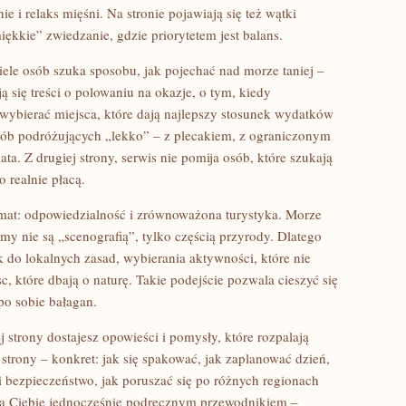
ie i relaks mięśni. Na stronie pojawiają się też wątki
ękkie” zwiedzanie, gdzie priorytetem jest balans.
ele osób szuka sposobu, jak pojechać nad morze taniej –
ją się treści o polowaniu na okazje, o tym, kiedy
 wybierać miejsca, które dają najlepszy stosunek wydatków
sób podróżujących „lekko” – z plecakiem, z ograniczonym
a. Z drugiej strony, serwis nie pomija osób, które szukają
 realnie płacą.
temat: odpowiedzialność i zrównoważona turystyka. Morze
ydmy nie są „scenografią”, tylko częścią przyrody. Dlatego
 do lokalnych zasad, wybierania aktywności, które nie
c, które dbają o naturę. Takie podejście pozwala cieszyć się
po sobie bałagan.
j strony dostajesz opowieści i pomysły, które rozpalają
strony – konkret: jak się spakować, jak zaplanować dzień,
i bezpieczeństwo, jak poruszać się po różnych regionach
dla Ciebie jednocześnie podręcznym przewodnikiem –