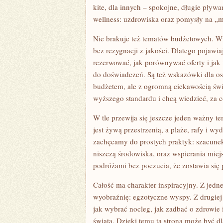
kite, dla innych – spokojne, długie pływan
wellness: uzdrowiska oraz pomysły na „mi
Nie brakuje też tematów budżetowych. Wi
bez rezygnacji z jakości. Dlatego pojawia
rezerwować, jak porównywać oferty i jak
do doświadczeń. Są też wskazówki dla o
budżetem, ale z ogromną ciekawością świat
wyższego standardu i chcą wiedzieć, za co
W tle przewija się jeszcze jeden ważny 
jest żywą przestrzenią, a plaże, rafy i w
zachęcamy do prostych praktyk: szacunek
niszczą środowiska, oraz wspierania miejs
podróżami bez poczucia, że zostawia się 
Całość ma charakter inspiracyjny. Z jedne
wyobraźnię: egzotyczne wyspy. Z drugiej 
jak wybrać nocleg, jak zadbać o zdrowie 
świata. Dzięki temu ta strona może być 