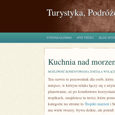
Turystyka, Podróż
STRONA GŁÓWNA
SPIS TREŚCI
BLOG INT
Kuchnia nad morze
KUCHNIA
MOŻLIWOŚĆ KOMENTOWANIA
ZOSTAŁA WYŁĄC
NAD
Ten serwis to przewodnik dla osób, które
MORZEM
miejsce, w którym relaks łączy się z uż
planowanie, aż po komfortowe korzystani
tropikach, znajdziesz tu treści, które
kategorie na stronie to
Tropiki marzeń
i S
ma wiele twarzy: bywa dzikie, ale potraf