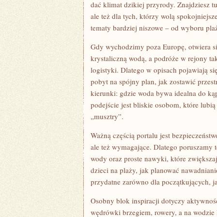
dać klimat dzikiej przyrody. Znajdziesz t
ale też dla tych, którzy wolą spokojniejsz
tematy bardziej niszowe – od wyboru plaż
Gdy wychodzimy poza Europę, otwiera s
krystaliczną wodą, a podróże w rejony t
logistyki. Dlatego w opisach pojawiają si
pobyt na spójny plan, jak zostawić przes
kierunki: gdzie woda bywa idealna do kąpie
podejście jest bliskie osobom, które lubi
„musztry”.
Ważną częścią portalu jest bezpieczeńst
ale też wymagające. Dlatego poruszamy 
wody oraz proste nawyki, które zwiększaj
dzieci na plaży, jak planować nawadnianie
przydatne zarówno dla początkujących, ja
Osobny blok inspiracji dotyczy aktywności
wędrówki brzegiem, rowery, a na wodzie k