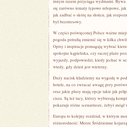
innym razem przyciąga wydmami. Bywa ci
się zarówno tematy typowo urlopowe, jak 
jak zadbać o skórę na słońcu, jak rozpo
był bezstresowy.
W części poświęconej Polsce ważne miejsc
pogoda potrafią zmienić się w kilka chw
Opisy i inspiracje pomagają wybrać kier
spokojne kąpieliska, czy raczej plaże p
wyjazdy, podpowiedzi, kiedy jechać w se
wtedy, gdy dzień jest wietrzny.
Duży nacisk kładziemy na wygodę w podró
hotele, na co zwracać uwagę przy porówny
oraz jakie plusy mają opcje takie jak pół
cisza. Są też tacy, którzy wybierają kemp
pokazuje różne scenariusze, żebyś mógł 
Europa to kolejny rozdział, w którym morz
różnorodność: Morze Śródziemne kojarzą 