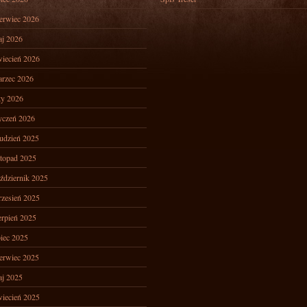
erwiec 2026
j 2026
iecień 2026
rzec 2026
ty 2026
yczeń 2026
udzień 2025
stopad 2025
ździernik 2025
zesień 2025
erpień 2025
piec 2025
erwiec 2025
j 2025
iecień 2025