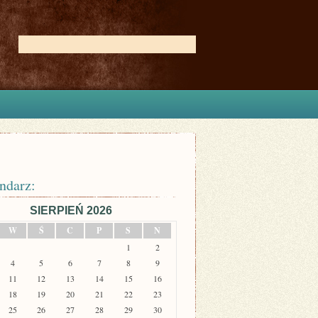
ndarz:
SIERPIEŃ 2026
W
Ś
C
P
S
N
1
2
4
5
6
7
8
9
11
12
13
14
15
16
18
19
20
21
22
23
25
26
27
28
29
30