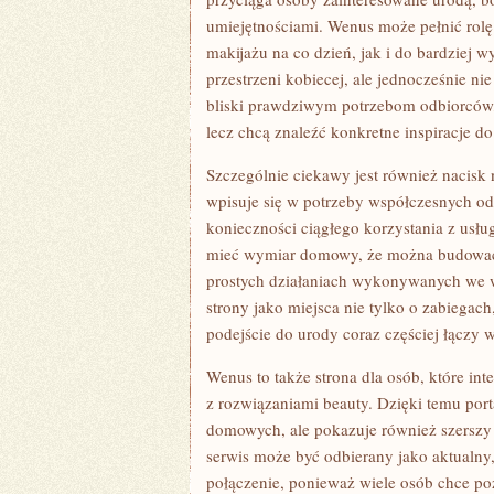
umiejętnościami. Wenus może pełnić rolę 
makijażu na co dzień, jak i do bardziej w
przestrzeni kobiecej, ale jednocześnie ni
bliski prawdziwym potrzebom odbiorców, 
lecz chcą znaleźć konkretne inspiracje d
Szczególnie ciekawy jest również nacisk n
wpisuje się w potrzeby współczesnych od
konieczności ciągłego korzystania z usł
mieć wymiar domowy, że można budować 
prostych działaniach wykonywanych we wł
strony jako miejsca nie tylko o zabiegac
podejście do urody coraz częściej łącz
Wenus to także strona dla osób, które int
z rozwiązaniami beauty. Dzięki temu port
domowych, ale pokazuje również szerszy św
serwis może być odbierany jako aktualny
połączenie, ponieważ wiele osób chce po