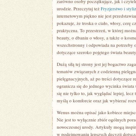
zarówno osoby początkujące, jak i czytel
urodzie. Przeczytaj też
Fryzjerstwo i styl
internetowym piękno nie jest przedstawia
pokazuje, że troska o ciało, włosy, cerę
praktyczna. To przestrzeń, w której możn
beauty, o dbaniu o włosy, a także o kosm
wszechstronny i odpowiada na potrzeby os
dotyczące szeroko pojętego świata beauty
Dużą siłą tej strony jest jej bogactwo za
tematów związanych z codzienną pielęgn
pielęgnacyjnych, aż po treści dotyczące r
ogranicza się do jednego wycinka świata 
się nie tylko to, jak wyglądać lepiej, lecz
myślą o komforcie oraz jak wybierać roz
Wenus można opisać jako kobiece miejsce 
Nie jest to wyłącznie zbiór ogólnych porad
nowoczesnej urody. Artykuły mogą inspi
w podejmowaniu lepszych decyzji dotycz