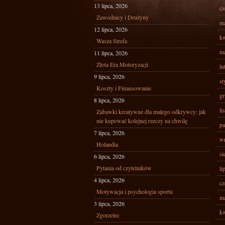
13 lipca, 2026
cz
Zawodnicy i Drużyny
ma
12 lipca, 2026
kw
Wasza Strefa
ma
11 lipca, 2026
Złota Era Motoryzacji
lu
9 lipca, 2026
st
Koszty i Finansowanie
gr
8 lipca, 2026
li
Zabawki kreatywne dla małego odkrywcy: jak
nie kupować kolejnej rzeczy na chwilę
pa
7 lipca, 2026
wr
Holandia
si
6 lipca, 2026
Pytania od czytelników
li
4 lipca, 2026
cz
Motywacja i psychologia sportu
ma
3 lipca, 2026
kw
Zgorzelec