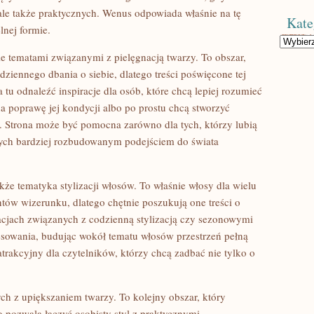
, ale także praktycznych. Wenus odpowiada właśnie na tę
Kate
lnej formie.
Kategorie
e tematami związanymi z pielęgnacją twarzy. To obszar,
dziennego dbania o siebie, dlatego treści poświęcone tej
tu odnaleźć inspiracje dla osób, które chcą lepiej rozumieć
a poprawę jej kondycji albo po prostu chcą stworzyć
. Strona może być pomocna zarówno dla tych, którzy lubią
nych bardziej rozbudowanym podejściem do świata
e tematyka stylizacji włosów. To właśnie włosy dla wielu
tów wizerunku, dlatego chętnie poszukują one treści o
racjach związanych z codzienną stylizacją czy sezonowymi
resowania, budując wokół tematu włosów przestrzeń pełną
atrakcyjny dla czytelników, którzy chcą zadbać nie tylko o
ch z upiększaniem twarzy. To kolejny obszar, który
 pozwala łączyć osobisty styl z praktycznymi