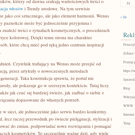
ników, którzy od dawna szukają wartościowych treści o
31
izacja włosów
i Trendy urodowe. Na tym serwisie
ne jako coś sztucznego, ale jako element harmonii. Wenus
« lip
 czy paznokcie może być jednocześnie przyjemna i
a znaleźć treści o rytuałach kosmetycznych, o procedurach
Rekl
etyce kolorowej. Dzięki temu strona ma charakter
ób, które chcą mieć pod ręką jedno centrum inspiracji
Przeczyt
.
Zobacz 
Poznaj 
gadnień. Czytelnik trafiający na Wenus może przejść od
acją, przez artykuły o nowoczesnych metodach
https:/
egeneracji. Taka konstrukcja sprawia, że portal nie
Sprawdź
urody, ale pokazuje go w szerszym kontekście. Tutaj liczy
Blog
 także jak czuć się bardziej świeżo, jak zadbać o siebie z
Witryna
wiązania dopasowane do własnych potrzeb.
WWW
w sieci, ale jednocześnie jako serwis bardzo konkretny.
Internet
, lecz raczej przewodnik po świecie pielęgnacji, stylizacji i
Tutaj
rować do zmian, podpowiadać nowe rozwiązania i pomagać
ących kosmetyków. To szczególnie ważne dziś, gdy wiele