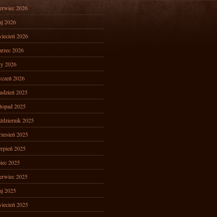
erwiec 2026
j 2026
iecień 2026
rzec 2026
ty 2026
yczeń 2026
udzień 2025
stopad 2025
ździernik 2025
zesień 2025
erpień 2025
piec 2025
erwiec 2025
j 2025
iecień 2025