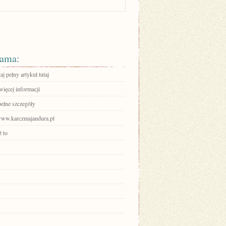
ama:
aj pełny artykuł tutaj
więcej informacji
pełne szczegóły
/www.karczmajandura.pl
 to