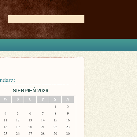
ndarz:
SIERPIEŃ 2026
W
Ś
C
P
S
N
1
2
4
5
6
7
8
9
11
12
13
14
15
16
18
19
20
21
22
23
25
26
27
28
29
30