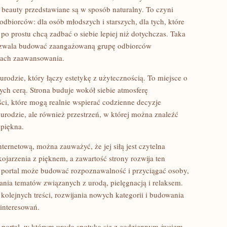
y beauty przedstawiane są w sposób naturalny. To czyni
odbiorców: dla osób młodszych i starszych, dla tych, które
e po prostu chcą zadbać o siebie lepiej niż dotychczas. Taka
pozwala budować zaangażowaną grupę odbiorców
mach zaawansowania.
urodzie, który łączy estetykę z użytecznością. To miejsce o
ch cerą. Strona buduje wokół siebie atmosferę
eści, które mogą realnie wspierać codzienne decyzje
 urodzie, ale również przestrzeń, w której można znaleźć
 piękna.
ternetową, można zauważyć, że jej siłą jest czytelna
jarzenia z pięknem, a zawartość strony rozwija ten
 portal może budować rozpoznawalność i przyciągać osoby,
ania tematów związanych z urodą, pielęgnacją i relaksem.
olejnych treści, rozwijania nowych kategorii i budowania
interesowań.
 portal, w którym uroda spotyka się z codziennym życiem,