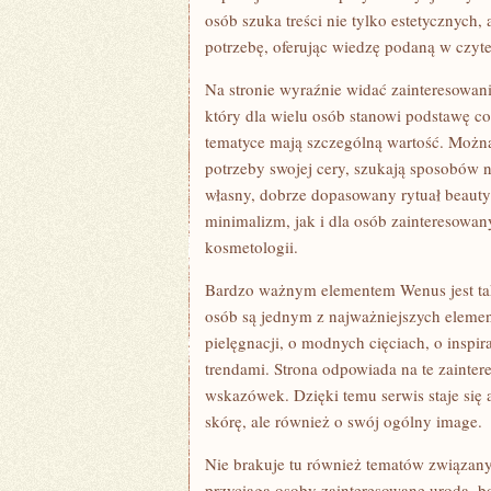
osób szuka treści nie tylko estetycznych
potrzebę, oferując wiedzę podaną w czyte
Na stronie wyraźnie widać zainteresowani
który dla wielu osób stanowi podstawę co
tematyce mają szczególną wartość. Można 
potrzeby swojej cery, szukają sposobów n
własny, dobrze dopasowany rytuał beauty
minimalizm, jak i dla osób zainteresowa
kosmetologii.
Bardzo ważnym elementem Wenus jest takż
osób są jednym z najważniejszych elemen
pielęgnacji, o modnych cięciach, o inspi
trendami. Strona odpowiada na te zainte
wskazówek. Dzięki temu serwis staje się 
skórę, ale również o swój ogólny image.
Nie brakuje tu również tematów związany
przyciąga osoby zainteresowane urodą, bo