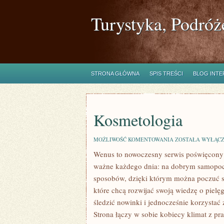
Turystyka, Podróż
STRONA GŁÓWNA
SPIS TREŚCI
BLOG INT
Kosmetologia
KOSMETOLOGIA
MOŻLIWOŚĆ KOMENTOWANIA
ZOSTAŁA WYŁĄC
Wenus to nowoczesny serwis poświęcony pi
ważne każdego dnia: na dobrym samopoc
sposobów, dzięki którym można poczuć się
które chcą rozwijać swoją wiedzę o pielę
śledzić nowinki i jednocześnie korzysta
Strona łączy w sobie kobiecy klimat z p