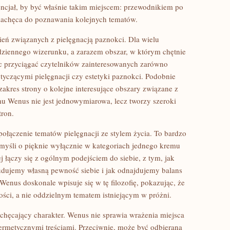
ncjał, by być właśnie takim miejscem: przewodnikiem po
z zachęca do poznawania kolejnych tematów.
eń związanych z pielęgnacją paznokci. Dla wielu
dziennego wizerunku, a zarazem obszar, w którym chętnie
ięc przyciągać czytelników zainteresowanych zarówno
tyczącymi pielęgnacji czy estetyki paznokci. Podobnie
zakres strony o kolejne interesujące obszary związane z
emu Wenus nie jest jednowymiarowa, lecz tworzy szeroki
tron.
połączenie tematów pielęgnacji ze stylem życia. To bardzo
 myśli o pięknie wyłącznie w kategoriach jednego kremu
j łączy się z ogólnym podejściem do siebie, z tym, jak
dujemy własną pewność siebie i jak odnajdujemy balans
Wenus doskonale wpisuje się w tę filozofię, pokazując, że
ści, a nie oddzielnym tematem istniejącym w próżni.
zachęcający charakter. Wenus nie sprawia wrażenia miejsca
rmetycznymi treściami. Przeciwnie, może być odbierana