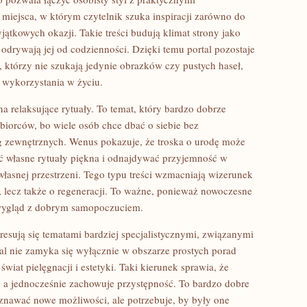
miejsca, w którym czytelnik szuka inspiracji zarówno do
yjątkowych okazji. Takie treści budują klimat strony jako
e odrywają jej od codzienności. Dzięki temu portal pozostaje
którzy nie szukają jedynie obrazków czy pustych haseł,
o wykorzystania w życiu.
a relaksujące rytuały. To temat, który bardzo dobrze
biorców, bo wiele osób chce dbać o siebie bez
ug zewnętrznych. Wenus pokazuje, że troska o urodę może
własne rytuały piękna i odnajdywać przyjemność w
asnej przestrzeni. Tego typu treści wzmacniają wizerunek
h, lecz także o regeneracji. To ważne, ponieważ nowoczesne
y wygląd z dobrym samopoczuciem.
eresują się tematami bardziej specjalistycznymi, związanymi
al nie zamyka się wyłącznie w obszarze prostych porad
iat pielęgnacji i estetyki. Taki kierunek sprawia, że
, a jednocześnie zachowuje przystępność. To bardzo dobre
znawać nowe możliwości, ale potrzebuje, by były one