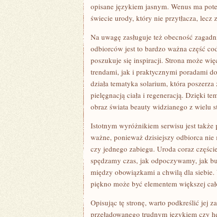
opisane językiem jasnym. Wenus ma pote
świecie urody, który nie przytłacza, lec
Na uwagę zasługuje też obecność zagadni
odbiorców jest to bardzo ważna część co
poszukuje się inspiracji. Strona może w
trendami, jak i praktycznymi poradami do
działa tematyka solarium, która poszerza 
pielęgnacją ciała i regeneracją. Dzięki t
obraz świata beauty widzianego z wielu s
Istotnym wyróżnikiem serwisu jest także 
ważne, ponieważ dzisiejszy odbiorca nie
czy jednego zabiegu. Uroda coraz częście
spędzamy czas, jak odpoczywamy, jak bu
między obowiązkami a chwilą dla siebie. 
piękno może być elementem większej cało
Opisując tę stronę, warto podkreślić jej 
przeładowanego trudnym językiem czy he