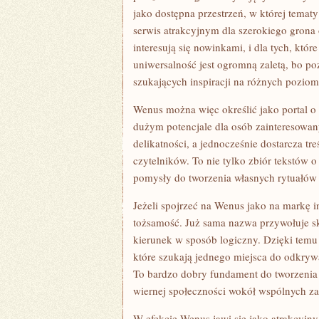
jako dostępna przestrzeń, w której temat
serwis atrakcyjnym dla szerokiego grona 
interesują się nowinkami, i dla tych, któr
uniwersalność jest ogromną zaletą, bo 
szukających inspiracji na różnych pozio
Wenus można więc określić jako portal o 
dużym potencjale dla osób zainteresowany
delikatności, a jednocześnie dostarcza tr
czytelników. To nie tylko zbiór tekstów o
pomysły do tworzenia własnych rytuałów
Jeżeli spojrzeć na Wenus jako na markę in
tożsamość. Już sama nazwa przywołuje sko
kierunek w sposób logiczny. Dzięki temu
które szukają jednego miejsca do odkryw
To bardzo dobry fundament do tworzenia k
wiernej społeczności wokół wspólnych za
W efekcie Wenus jawi się jako atrakcyjny