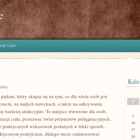
e
ERNETOWY
Kale
ZONA
ęknu, który skupia się na tym, co dla wielu osób jest
P
zuciu, na małych nawykach, a także na odkrywaniu
 bardziej atrakcyjnie. To miejsce stworzone dla osób,
3
gnacji ciała, poznawać świat preparatów pielęgnacyjnych,
10
ć z praktycznych wskazówek podanych w lekki sposób.
17
raktycznym podejściem, dlatego może zainteresować
24