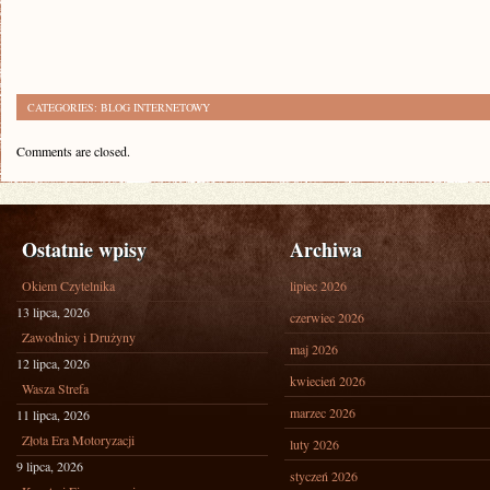
CATEGORIES:
BLOG INTERNETOWY
Comments are closed.
Ostatnie wpisy
Archiwa
Okiem Czytelnika
lipiec 2026
13 lipca, 2026
czerwiec 2026
Zawodnicy i Drużyny
maj 2026
12 lipca, 2026
kwiecień 2026
Wasza Strefa
marzec 2026
11 lipca, 2026
Złota Era Motoryzacji
luty 2026
9 lipca, 2026
styczeń 2026