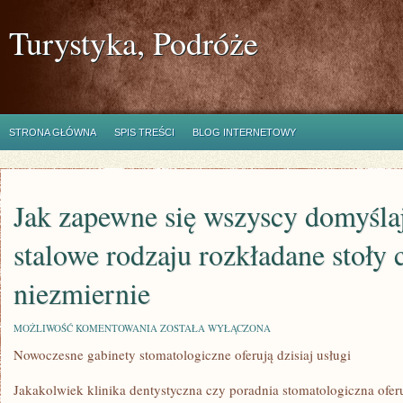
Turystyka, Podróże
STRONA GŁÓWNA
SPIS TREŚCI
BLOG INTERNETOWY
Jak zapewne się wszyscy domyśla
stalowe rodzaju rozkładane stoły
niezmiernie
JAK
MOŻLIWOŚĆ KOMENTOWANIA
ZOSTAŁA WYŁĄCZONA
ZAPEWNE
Nowoczesne gabinety stomatologiczne oferują dzisiaj usługi
SIĘ
WSZYSCY
DOMYŚLAJĄ
Jakakolwiek klinika dentystyczna czy poradnia stomatologiczna ofer
MEBLE