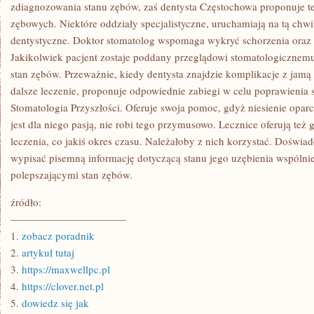
STALOWE
zdiagnozowania stanu zębów, zaś dentysta Częstochowa proponuje te
RODZAJU
zębowych. Niektóre oddziały specjalistyczne, uruchamiają na tą chwi
ROZKŁADANE
STOŁY
dentystyczne. Doktor stomatolog wspomaga wykryć schorzenia oraz t
CATERINGOWE
Jakikolwiek pacjent zostaje poddany przeglądowi stomatologicznemu
NIEZMIERNIE
stan zębów. Przeważnie, kiedy dentysta znajdzie komplikacje z jamą
dalsze leczenie, proponuje odpowiednie zabiegi w celu poprawienia
Stomatologia Przyszłości. Oferuje swoja pomoc, gdyż niesienie oparc
jest dla niego pasją, nie robi tego przymusowo. Lecznice oferują też 
leczenia, co jakiś okres czasu. Należałoby z nich korzystać. Doświ
wypisać pisemną informację dotyczącą stanu jego uzębienia wspóln
polepszającymi stan zębów.
źródło:
———————————
1.
zobacz poradnik
2.
artykuł tutaj
3.
https://maxwellpc.pl
4.
https://clover.net.pl
5.
dowiedz się jak