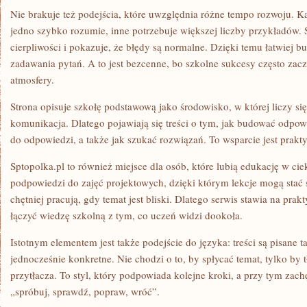
Nie brakuje też podejścia, które uwzględnia różne tempo rozwoju. Ka
jedno szybko rozumie, inne potrzebuje większej liczby przykładów. 
cierpliwości i pokazuje, że błędy są normalne. Dzięki temu łatwiej 
zadawania pytań. A to jest bezcenne, bo szkolne sukcesy często zacz
atmosfery.
Strona opisuje szkołę podstawową jako środowisko, w której liczy się 
komunikacja. Dlatego pojawiają się treści o tym, jak budować odpow
do odpowiedzi, a także jak szukać rozwiązań. To wsparcie jest prakty
Sptopolka.pl to również miejsce dla osób, które lubią edukację w c
podpowiedzi do zajęć projektowych, dzięki którym lekcje mogą stać s
chętniej pracują, gdy temat jest bliski. Dlatego serwis stawia na pra
łączyć wiedzę szkolną z tym, co uczeń widzi dookoła.
Istotnym elementem jest także podejście do języka: treści są pisane t
jednocześnie konkretne. Nie chodzi o to, by spłycać temat, tylko by
przytłacza. To styl, który podpowiada kolejne kroki, a przy tym zac
„spróbuj, sprawdź, popraw, wróć”.