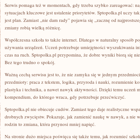
Serwis pomaga też w momentach, gdy trzeba szybko zareagować: na
sytuacjach kluczowe jest ustalenie priorytetów. Sptopolka.pl uczy tak
jest plan. Zamiast „nie dam rady” pojawia się „zacznę od najprostsze
zmiany robią wielką różnicę.
Współczesna szkoła to także internet. Dlatego w naturalny sposób p
używania urządzeń. Uczeń potrzebuje umiejętności wyszukiwania inf
czas na ruch. Sptopolka.pl przypomina, że dobre wyniki biorą się nie 
Bez tego trudno o spokój.
Ważną cechą serwisu jest to, że nie zamyka się w jednym przedmioc
przedmioty: praca z tekstem, logika, przyroda i nauki, rozumienie ko
plastyka i technika, a nawet nawyk aktywności. Dzięki temu uczeń m
kompendium, do którego wraca, gdy potrzebuje przećwiczyć.
Sptopolka.pl nie obiecuje cudów. Zamiast tego daje realistyczne wsp
drobnych zwycięstw. Pokazuje, jak zamienić naukę w nawyk, a nie w 
rodzin to zmiana, która przynosi mniej napięć.
Na stronie dużo miejsca poświęca się także temu, jak rozumieć szko