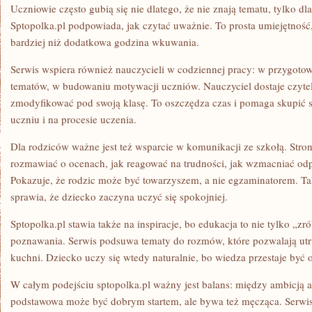
Uczniowie często gubią się nie dlatego, że nie znają tematu, tylko dla
Sptopolka.pl podpowiada, jak czytać uważnie. To prosta umiejętność,
bardziej niż dodatkowa godzina wkuwania.
Serwis wspiera również nauczycieli w codziennej pracy: w przygoto
tematów, w budowaniu motywacji uczniów. Nauczyciel dostaje czyte
zmodyfikować pod swoją klasę. To oszczędza czas i pomaga skupić si
uczniu i na procesie uczenia.
Dla rodziców ważne jest też wsparcie w komunikacji ze szkołą. Str
rozmawiać o ocenach, jak reagować na trudności, jak wzmacniać odp
Pokazuje, że rodzic może być towarzyszem, a nie egzaminatorem. Ta
sprawia, że dziecko zaczyna uczyć się spokojniej.
Sptopolka.pl stawia także na inspiracje, bo edukacja to nie tylko „zr
poznawania. Serwis podsuwa tematy do rozmów, które pozwalają u
kuchni. Dziecko uczy się wtedy naturalnie, bo wiedza przestaje być o
W całym podejściu sptopolka.pl ważny jest balans: między ambicją
podstawowa może być dobrym startem, ale bywa też męcząca. Serwi