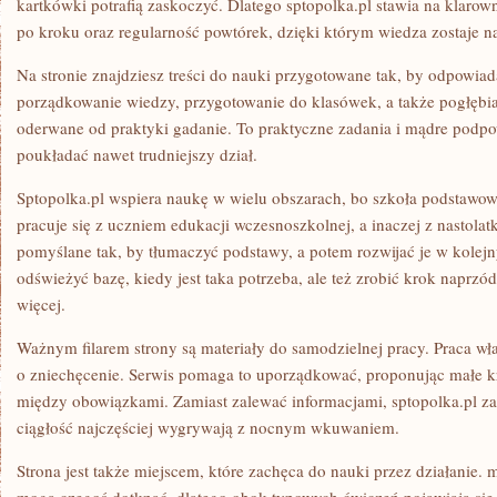
kartkówki potrafią zaskoczyć. Dlatego sptopolka.pl stawia na klarow
po kroku oraz regularność powtórek, dzięki którym wiedza zostaje na
Na stronie znajdziesz treści do nauki przygotowane tak, by odpowiad
porządkowanie wiedzy, przygotowanie do klasówek, a także pogłębian
oderwane od praktyki gadanie. To praktyczne zadania i mądre podpo
poukładać nawet trudniejszy dział.
Sptopolka.pl wspiera naukę w wielu obszarach, bo szkoła podstawowa
pracuje się z uczniem edukacji wczesnoszkolnej, a inaczej z nastolatk
pomyślane tak, by tłumaczyć podstawy, a potem rozwijać je w kolej
odświeżyć bazę, kiedy jest taka potrzeba, ale też zrobić krok naprz
więcej.
Ważnym filarem strony są materiały do samodzielnej pracy. Praca wł
o zniechęcenie. Serwis pomaga to uporządkować, proponując małe kro
między obowiązkami. Zamiast zalewać informacjami, sptopolka.pl za
ciągłość najczęściej wygrywają z nocnym wkuwaniem.
Strona jest także miejscem, które zachęca do nauki przez działanie. 