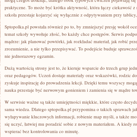
mogą czegoś dotknąć, dlatego obok typowych ćwiczeń pojawiają się 
praktyczne. To może być krótka aktywność, która łączy ciekawość z
szkoła przestaje kojarzyć się wyłącznie z odpytywaniem przy tablicy
Sptopolka.pl powstała również po to, by zmniejszyć presję wokół oc
temat szkoły wywołuje złość, bo każdy chce postępów. Serwis podpo
mądrze: jak planować powtórki, jak rozkładać materiał, jak robić pr
zrozumienie, a nie tylko przepisywać. To podejście buduje sprawczoś
nie jednorazowy egzamin.
Dużą wartością strony jest to, że kieruje wsparcie do trzech grup je
oraz pedagogów. Uczeń dostaje materiały oraz wskazówki, rodzic dost
zyskuje inspirację do prowadzenia lekcji. Dzięki temu wszyscy mo
nauka przestaje być nerwowym gonieniem i zamienia się w mądre to
W serwisie ważne są także umiejętności miękkie, które często decydu
sama wiedza. Dlatego sptopolka.pl przypomina o takich sprawach ja
wyłapywanie kluczowych informacji, robienie map myśli, a także mo
się uczyć, łatwiej mu poradzić sobie z nowym materiałem. A kiedy r
wspierać bez kontrolowania co minutę.