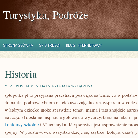
Turystyka, Podróże
STRONA GŁÓWNA
SPIS TREŚCI
BLOG INTERNETOWY
Historia
HISTORIA
MOŻLIWOŚĆ KOMENTOWANIA
ZOSTAŁA WYŁĄCZONA
sptopolka.pl to przyjazna przestrzeń poświęcona temu, co w podsta
do nauki, podpowiedziom na ciekawe zajęcia oraz wsparciu w codzie
w którym dziecko może sprawdzić temat, mama i tata znajdzie narzę
nauczyciel dostanie inspiracje gotowe do wykorzystania na lekcji i 
konkursy szkolne
i Matematyka. Ideą serwisu jest usprawnienie proce
spójny. W podstawówce wszystko dzieje się szybko: kolejne działy po