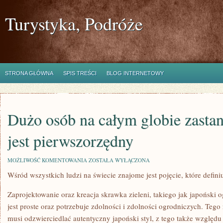
Turystyka, Podróże
STRONA GŁÓWNA
SPIS TREŚCI
BLOG INTERNETOWY
Dużo osób na całym globie zastan
jest pierwszorzędny
DUŻO
MOŻLIWOŚĆ KOMENTOWANIA
ZOSTAŁA WYŁĄCZONA
OSÓB
Wśród wszystkich ludzi na świecie znajome jest pojęcie, które defi
NA
CAŁYM
GLOBIE
Zaprojektowanie oraz kreacja skrawka zieleni, takiego jak japońsk
ZASTANAWIA
SIĘ
jest proste oraz potrzebuje zdolności i zdolności ogrodniczych. Teg
JAKI
musi odzwierciedlać autentyczny japoński styl, z tego także względ
JEST