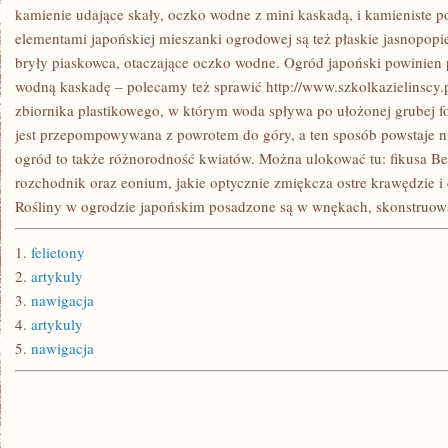
PIERWSZORZĘDNY
kamienie udające skały, oczko wodne z mini kaskadą, i kamieniste 
elementami japońskiej mieszanki ogrodowej są też płaskie jasnopop
bryły piaskowca, otaczające oczko wodne. Ogród japoński powinien
wodną kaskadę – polecamy też sprawić http://www.szkolkazielinscy.
zbiornika plastikowego, w którym woda spływa po ułożonej grubej f
jest przepompowywana z powrotem do góry, a ten sposób powstaje n
ogród to także różnorodność kwiatów. Można ulokować tu: fikusa Be
rozchodnik oraz eonium, jakie optycznie zmiękcza ostre krawędzie i 
Rośliny w ogrodzie japońskim posadzone są w wnękach, skonstruowa
1.
felietony
2.
artykuly
3.
nawigacja
4.
artykuly
5.
nawigacja