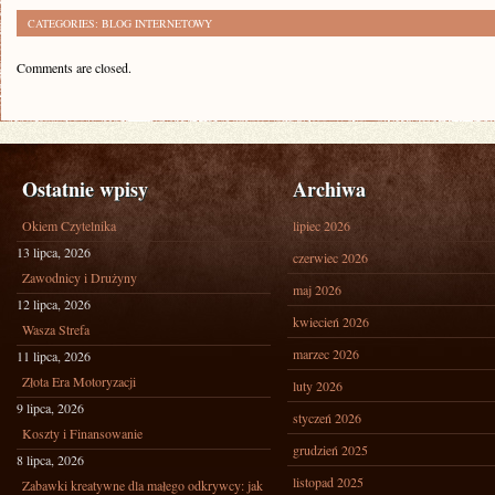
CATEGORIES:
BLOG INTERNETOWY
Comments are closed.
Ostatnie wpisy
Archiwa
Okiem Czytelnika
lipiec 2026
13 lipca, 2026
czerwiec 2026
Zawodnicy i Drużyny
maj 2026
12 lipca, 2026
kwiecień 2026
Wasza Strefa
marzec 2026
11 lipca, 2026
Złota Era Motoryzacji
luty 2026
9 lipca, 2026
styczeń 2026
Koszty i Finansowanie
grudzień 2025
8 lipca, 2026
listopad 2025
Zabawki kreatywne dla małego odkrywcy: jak