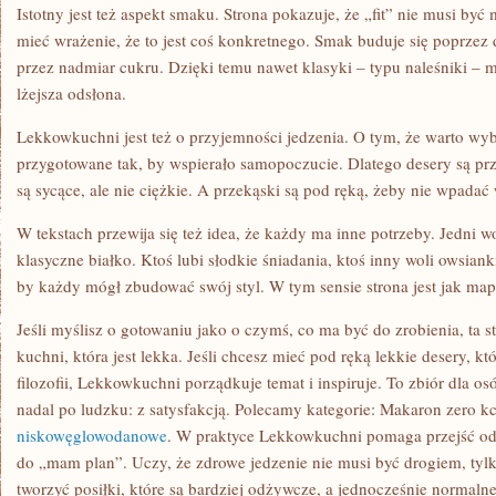
Istotny jest też aspekt smaku. Strona pokazuje, że „fit” nie musi być
mieć wrażenie, że to jest coś konkretnego. Smak buduje się poprzez 
przez nadmiar cukru. Dzięki temu nawet klasyki – typu naleśniki – m
lżejsza odsłona.
Lekkowkuchni jest też o przyjemności jedzenia. O tym, że warto wybi
przygotowane tak, by wspierało samopoczucie. Dlatego desery są pr
są sycące, ale nie ciężkie. A przekąski są pod ręką, żeby nie wpada
W tekstach przewija się też idea, że każdy ma inne potrzeby. Jedni w
klasyczne białko. Ktoś lubi słodkie śniadania, ktoś inny woli owsian
by każdy mógł zbudować swój styl. W tym sensie strona jest jak mapa
Jeśli myślisz o gotowaniu jako o czymś, co ma być do zrobienia, ta s
kuchni, która jest lekka. Jeśli chcesz mieć pod ręką lekkie desery, k
filozofii, Lekkowkuchni porządkuje temat i inspiruje. To zbiór dla os
nadal po ludzku: z satysfakcją. Polecamy kategorie: Makaron zero kc
niskowęglowodanowe
. W praktyce Lekkowkuchni pomaga przejść o
do „mam plan”. Uczy, że zdrowe jedzenie nie musi być drogiem, tylk
tworzyć posiłki, które są bardziej odżywcze, a jednocześnie normalne