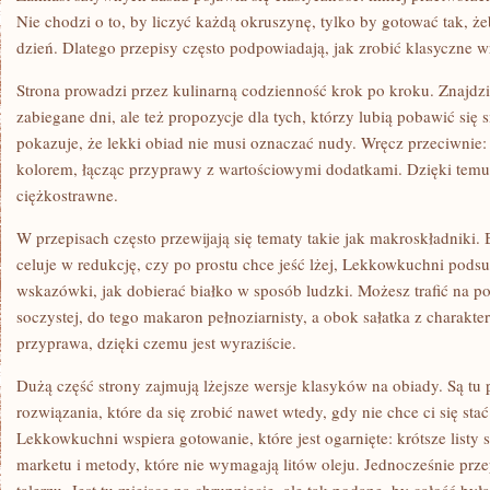
Nie chodzi o to, by liczyć każdą okruszynę, tylko by gotować tak, 
dzień. Dlatego przepisy często podpowiadają, jak zrobić klasyczne 
Strona prowadzi przez kulinarną codzienność krok po kroku. Znajdzi
zabiegane dni, ale też propozycje dla tych, którzy lubią pobawić s
pokazuje, że lekki obiad nie musi oznaczać nudy. Wręcz przeciwnie
kolorem, łącząc przyprawy z wartościowymi dodatkami. Dzięki temu j
ciężkostrawne.
W przepisach często przewijają się tematy takie jak makroskładniki. 
celuje w redukcję, czy po prostu chce jeść lżej, Lekkowkuchni pods
wskazówki, jak dobierać białko w sposób ludzki. Możesz trafić na p
soczystej, do tego makaron pełnoziarnisty, a obok sałatka z charakt
przyprawa, dzięki czemu jest wyraziście.
Dużą część strony zajmują lżejsze wersje klasyków na obiady. Są tu
rozwiązania, które da się zrobić nawet wtedy, gdy nie chce ci się st
Lekkowkuchni wspiera gotowanie, które jest ogarnięte: krótsze listy
marketu i metody, które nie wymagają litów oleju. Jednocześnie prze