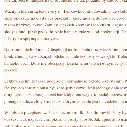
talerzu. Jest tu miejsce na chrupnięcie, ale tak podane, by całość była
Ważnym filarem są też desery fit. Lekkowkuchni udowadnia, że słod
się propozycje na ciasta bez przesady, które można dopasować do dni
razem bardziej lekkie. Zamiast ciężkich kremów i ton cukru, często st
słodycz buduje się przez dojrzałe banany, zależnie od preferencji. Dz
falą, tylko sprytną alternatywą.
Na stronie nie brakuje też inspiracji na śniadania oraz wieczorne pr
konkretne: jajka w różnych odsłonach, ale też tosty w wersji fit. Kola
kanapkowych, które nie obciążają. Dzięki temu łatwiej utrzymać rytm
lekkość.
Lekkowkuchni to także podejście „normalność przede wszystkim”. W t
lżejsze jedzenie nie musi być zero-jedynkowe. Jeśli jednego dnia jesz 
drugiego masz ochotę na coś bardziej domowego, to nadal możesz t
pomaga znaleźć złoty środek, w którym jedzenie jest narzędziem, a 
W opisach przepisów ważne są też mikrotriki. Jak doprawić, żeby b
tłuszczu. Jak uzyskać chrupkość w prosty sposób. Jak upiec albo usm
Jak zrobić sos na bazie pomidorów zamiast ciężkich śmietan. Jak b