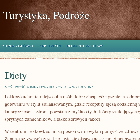
Turystyka, Podróże
STRONA GŁÓWNA
SPIS TREŚCI
BLOG INTERNETOWY
Diety
DIETY
MOŻLIWOŚĆ KOMENTOWANIA
ZOSTAŁA WYŁĄCZONA
Lekkowkuchni to miejsce dla osób, które chcą jeść pysznie, a jednocz
gotowaniu w stylu zbilansowanym, gdzie receptury łączą codzienną
kalorycznością. Strona powstała z myślą o tych, którzy szukają sycący
sprytnych zamienników, a także zdrowych łakoci.
W centrum Lekkowkuchni są posiłkowe nawyki i pomysł, że zdrowe 
Zamiast sztywnych zasad pojawia się elastyczność: mniej przetworze