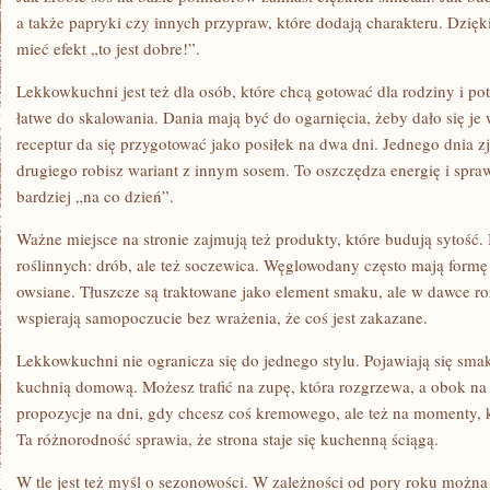
a także papryki czy innych przypraw, które dodają charakteru. Dzię
mieć efekt „to jest dobre!”.
Lekkowkuchni jest też dla osób, które chcą gotować dla rodziny i pot
łatwe do skalowania. Dania mają być do ogarnięcia, żeby dało się je 
receptur da się przygotować jako posiłek na dwa dni. Jednego dnia zj
drugiego robisz wariant z innym sosem. To oszczędza energię i spraw
bardziej „na co dzień”.
Ważne miejsce na stronie zajmują też produkty, które budują sytość.
roślinnych: drób, ale też soczewica. Węglowodany często mają formę 
owsiane. Tłuszcze są traktowane jako element smaku, ale w dawce ro
wspierają samopoczucie bez wrażenia, że coś jest zakazane.
Lekkowkuchni nie ogranicza się do jednego stylu. Pojawiają się smak
kuchnią domową. Możesz trafić na zupę, która rozgrzewa, a obok na
propozycje na dni, gdy chcesz coś kremowego, ale też na momenty, 
Ta różnorodność sprawia, że strona staje się kuchenną ściągą.
W tle jest też myśl o sezonowości. W zależności od pory roku można 