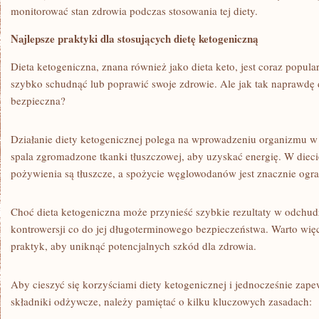
monitorować stan zdrowia podczas stosowania tej‍ diety.
Najlepsze praktyki dla stosujących dietę ketogeniczną
Dieta ketogeniczna, znana również jako dieta keto, jest coraz popula
szybko schudnąć lub poprawić swoje zdrowie. Ale jak tak naprawdę dzi
bezpieczna?
Działanie diety ketogenicznej polega ⁣na wprowadzeniu organizmu w s
spala zgromadzone tkanki tłuszczowej,‌ aby uzyskać energię. W diec
pożywienia⁤ są tłuszcze, a spożycie węglowodanów jest znacznie ogr
Choć dieta ketogeniczna może​ przynieść szybkie rezultaty w odchudza
kontrowersji co do jej długoterminowego bezpieczeństwa. Warto więc
praktyk, aby uniknąć potencjalnych szkód dla zdrowia.
Aby cieszyć się korzyściami diety ketogenicznej i jednocześnie zap
składniki odżywcze, należy pamiętać o kilku kluczowych zasadach: