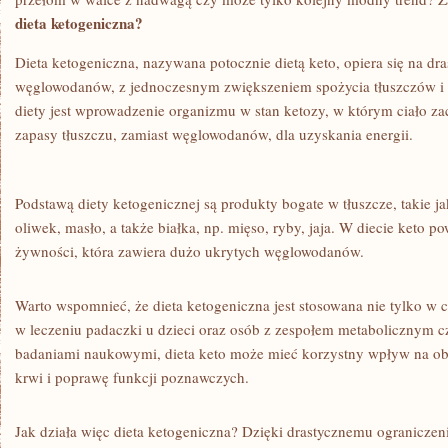
dieta ketogeniczna?
Dieta ⁤ketogeniczna, nazywana potocznie dietą keto, opiera się na dr
węglowodanów, z jednoczesnym zwiększeniem spożycia tłuszczów i 
diety jest wprowadzenie organizmu w ⁢stan ketozy, w którym ciało 
zapasy tłuszczu, zamiast węglowodanów, dla uzyskania energii.
Podstawą diety ketogenicznej są produkty bogate w tłuszcze, takie j
oliwek, masło, a także białka, np. mięso, ryby, jaja. W diecie ⁣keto 
żywności, która​ zawiera‍ dużo ukrytych⁢ węglowodanów.
Warto wspomnieć, że dieta ketogeniczna jest stosowana⁢ nie tylko w c
​w leczeniu ⁢padaczki u dzieci ‍oraz osób z zespołem metabolicznym 
‌badaniami naukowymi, dieta keto może mieć korzystny wpływ ‍na o
krwi i poprawę funkcji poznawczych.
Jak działa więc dieta ⁤ketogeniczna? Dzięki drastycznemu ogranicz