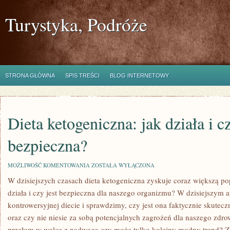
Turystyka, Podróże
STRONA GŁÓWNA
SPIS TREŚCI
BLOG INTERNETOWY
Dieta ketogeniczna: jak działa i cz
bezpieczna?
DIETA
MOŻLIWOŚĆ KOMENTOWANIA
ZOSTAŁA WYŁĄCZONA
KETOGENICZNA:
W dzisiejszych czasach dieta ketogeniczna zyskuje coraz większą​ p
JAK
DZIAŁA
działa i czy jest bezpieczna dla naszego organizmu? W dzisiejszym ar
I
CZY
kontrowersyjnej diecie i sprawdzimy, czy jest ona faktycznie skut
JEST
oraz czy⁤ nie niesie za⁤ sobą potencjalnych zagrożeń dla naszego zdro
BEZPIECZNA?
⁤przełom w ⁢walce z nadwagą ​czy⁣ może tylko kolejny‍ modny trend? Z