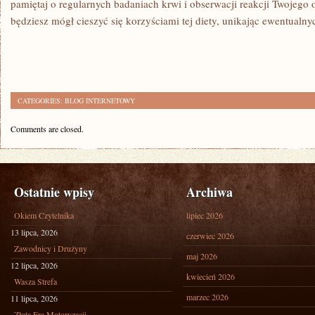
pamiętaj o regularnych badaniach krwi i obserwacji reakcji Twojego
będziesz mógł cieszyć się korzyściami​ tej diety, unikając ⁢ewentualn
CATEGORIES:
BLOG INTERNETOWY
Comments are closed.
Ostatnie wpisy
Archiwa
Okiem Czytelnika
lipiec 2026
13 lipca, 2026
czerwiec 2026
Zawodnicy i Drużyny
maj 2026
12 lipca, 2026
kwiecień 2026
Wasza Strefa
marzec 2026
11 lipca, 2026
Złota Era Motoryzacji