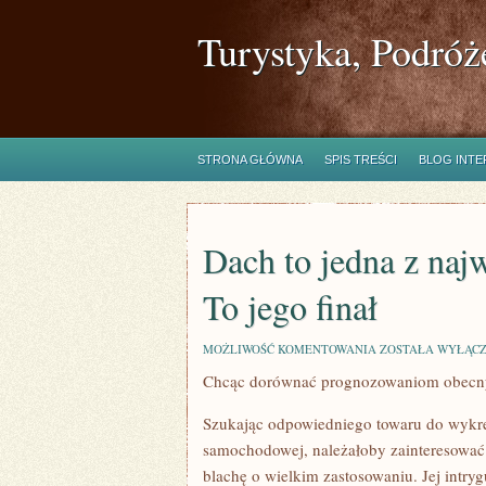
Turystyka, Podróż
STRONA GŁÓWNA
SPIS TREŚCI
BLOG INT
Dach to jedna z naj
To jego finał
DACH
MOŻLIWOŚĆ KOMENTOWANIA
ZOSTAŁA WYŁĄC
TO
Chcąc dorównać prognozowaniom obecn
JEDNA
Z
NAJWYŻSZYCH
Szukając odpowiedniego towaru do wykre
CZĘŚCI
CAŁEGO
samochodowej, należałoby zainteresować s
DOMU.
blachę o wielkim zastosowaniu. Jej intr
TO