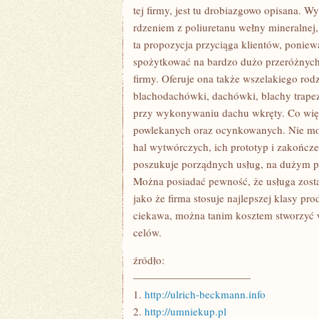
JEGO
tej firmy, jest tu drobiazgowo opisana. W
FINAŁ
rdzeniem z poliuretanu wełny mineralnej,
ta propozycja przyciąga klientów, poniew
spożytkować na bardzo dużo przeróżnych 
firmy. Oferuje ona także wszelakiego ro
blachodachówki, dachówki, blachy trapez
przy wykonywaniu dachu wkręty. Co więce
powlekanych oraz ocynkowanych. Nie mo
hal wytwórczych, ich prototyp i zakończen
poszukuje porządnych usług, na dużym puł
Można posiadać pewność, że usługa zostan
jako że firma stosuje najlepszej klasy pr
ciekawa, można tanim kosztem stworzyć w
celów.
źródło:
———————————
1.
http://ulrich-beckmann.info
2.
http://umniekup.pl