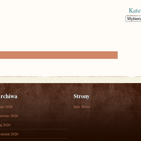
Kate
Kategorie
rchiwa
Strony
piec 2026
Spis Treści
erwiec 2026
j 2026
iecień 2026