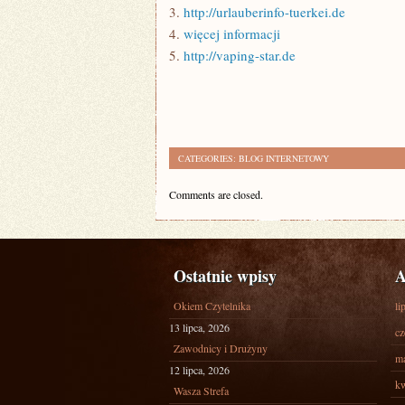
3.
http://urlauberinfo-tuerkei.de
4.
więcej informacji
5.
http://vaping-star.de
CATEGORIES:
BLOG INTERNETOWY
Comments are closed.
Ostatnie wpisy
A
Okiem Czytelnika
li
13 lipca, 2026
cz
Zawodnicy i Drużyny
ma
12 lipca, 2026
kw
Wasza Strefa