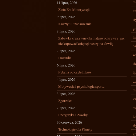
ma
11 lipca, 2026
Złota Era Motoryzacji
lu
9 lipca, 2026
st
Koszty i Finansowanie
gr
8 lipca, 2026
li
Zabawki kreatywne dla małego odkrywcy: jak
nie kupować kolejnej rzeczy na chwilę
pa
7 lipca, 2026
wr
Holandia
si
6 lipca, 2026
Pytania od czytelników
li
4 lipca, 2026
cz
Motywacja i psychologia sportu
ma
3 lipca, 2026
kw
Zgorzelec
ma
2 lipca, 2026
Energetyka i Zasoby
lu
30 czerwca, 2026
st
Technologie dla Planety
gr