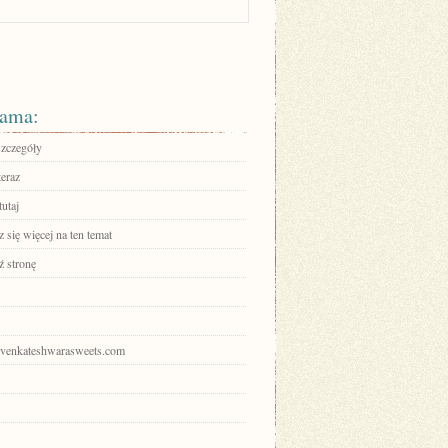
ama:
szczegóły
teraz
tutaj
się więcej na ten temat
 stronę
srivenkateshwarasweets.com