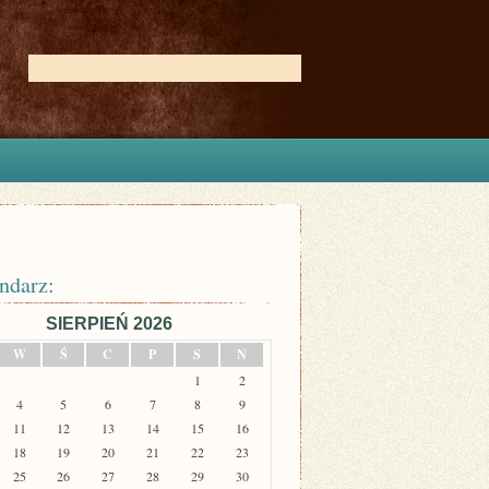
ndarz:
SIERPIEŃ 2026
W
Ś
C
P
S
N
1
2
4
5
6
7
8
9
11
12
13
14
15
16
18
19
20
21
22
23
25
26
27
28
29
30