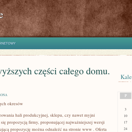
e
ERNETOWY
wyższych części całego domu.
Kale
ZONA
P
ych okresów
3
owania hali produkcyjnej, sklepu, czy nawet myjni
10
ię propozycją firmy, proponującej najważniejszej wersji
17
ygującą propozycję można odnaleźć na stronie www
. Oferta
24