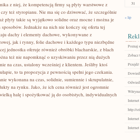
31
ynika z niej, że kompetencją firmy są płyty warstwowe z
 czy też styropianu. Nie ma się co dziwować, że szczególnie
« lip
aż płyty takie są wyjątkowo solidne oraz mocne i można je
sposobów. Jednakże na nich nie kończy się oferta tej
dzaju dachy i elementy dachowe, wykonywane z
Rekl
owej, jak i rynny, folie dachowe i każdego typu niezbędne
Poznaj 
j jednostka oferuje również obróbki blacharskie, z blach
Zobacz 
żna też nie napomknąć o uzyskiwaniu przez nią dużych
ie na czas, ustalony wcześniej z klientem. Jeśliby ktoś
Przejdź 
apie, to ta propozycja z pewnością spełni jego czekania.
Dowiedz 
ie wykonana na czas, solidnie, sumiennie i skrupulatnie,
Odwiedź
odukty na rynku. Jako, że ich cena również jest ogromnie
Witryna
ielką halę i spożytkować ją do osobistych, indywidualnych
Internet
http://
Internet
Internet