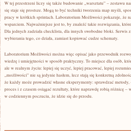
W tej przestrzeni liczy się także budowanie „warsztatu” – zestawu na
się staje się prostsze. Mogą to być techniki tworzenia map myśli, sp
pracy w krótkich sprintach. Laboratorium Możliwości pokazuje, że na
wsparciem. Najważniejsze jest to, by znaleźć takie rozwiązania, któ
Dla jednych zadziała checklista, dla innych swobodne bloki. Serwis z
wybierania tego, co działa, zamiast kopiować cudze schematy.
Laboratorium Możliwości można więc opisać jako przewodnik rozw
wiedzę i umiejętności w sposób praktyczny. To miejsce dla osób, któr
ale w realnym życiu: lepiej się uczyć, lepiej pracować, lepiej rozumie
„możliwości” nie są jedynie hasłem, lecz stają się konkretną zdolnoś
że każdy może prowadzić własne eksperymenty: sprawdzać metody, 
proces i z czasem osiągać rezultaty, które naprawdę robią różnicę – w
w codziennym poczuciu, że idzie się do przodu.