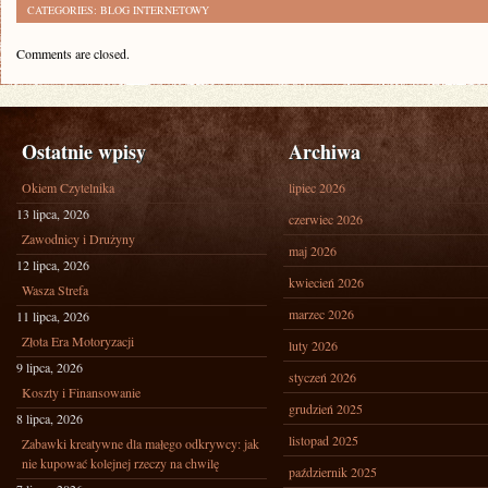
CATEGORIES:
BLOG INTERNETOWY
Comments are closed.
Ostatnie wpisy
Archiwa
Okiem Czytelnika
lipiec 2026
13 lipca, 2026
czerwiec 2026
Zawodnicy i Drużyny
maj 2026
12 lipca, 2026
kwiecień 2026
Wasza Strefa
marzec 2026
11 lipca, 2026
Złota Era Motoryzacji
luty 2026
9 lipca, 2026
styczeń 2026
Koszty i Finansowanie
grudzień 2025
8 lipca, 2026
listopad 2025
Zabawki kreatywne dla małego odkrywcy: jak
nie kupować kolejnej rzeczy na chwilę
październik 2025