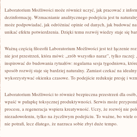
Laboratorium Możliwości może również uczyć, jak pracować z inform
dezinformację. Wzmacnianie analitycznego podejścia jest tu natura
może podpowiadać, jak odróżniać opinie od danych, jak budować na
unikać efektu potwierdzenia. Dzięki temu rozwój wiedzy staje się bard
Ważną częścią filozofii Laboratorium Możliwości jest też łączenie r
nie jest przestrzeń, która mówi: „zrób wszystko naraz”, tylko raczej
inspirować do budowania rytuałów: regularna sesja tygodniowa, któr
sposób rozwój staje się bardziej naturalny. Zamiast czekać na idealn
wykorzystywać okienka czasowe. To podejście redukuje presję i wz
Laboratorium Możliwości to również bezpieczna przestrzeń dla osób, 
wpaść w pułapkę toksycznej produktywności. Serwis może przypomin
procesu, a regeneracja wspiera kreatywność. Uczy, że rozwój nie p
niezadowoleniu, tylko na życzliwym podejściu. To ważne, bo wiele o
nie potrafi, lecz dlatego, że narzuca sobie zbyt duże tempo.