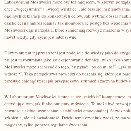
Laboratorium Możliwości może być też miejscem, w którym porządkuj
chce „więcej umieć” i „więcej wiedzieć”, ale brakuje im planowania
ogólnych deklaracji do konkretnych celów. Jak wybrać obszar nauki?
dzielić cel na mikrozadania? Jak monitorować postęp bez wpadania w
Możliwości daje narzędzia, które zamieniają rozwój z marzenia w s
nawet wtedy, gdy życie jest intensywne.
Dużym atutem tej przestrzeni jest podejście do wiedzy jako do czeg
nie jest tu rozumiana jako kolekcjonowanie definicji, tylko jako kom
Możliwości może zachęcać do tego, by pytać: „po co mi to?”, „jak t
wdrożę?”. Taka perspektywa prowadzi do uczenia się, które jest bard
przestaje chłonąć treści jak przypadkowy strumień i zaczyna budować
W Laboratorium Możliwości istotne są też „miękkie” kompetencje, czy
decydują o tym, jak funkcjonujemy w świecie. To może być rozwój 
pewnością siebie, wzmacnianie stabilności emocjonalnej. Serwis poka
szkolenia, ale też świadomość. Dzięki temu czytelnik widzi, że ma w
magiczny, tylko poprzez regularne ćwiczenia.