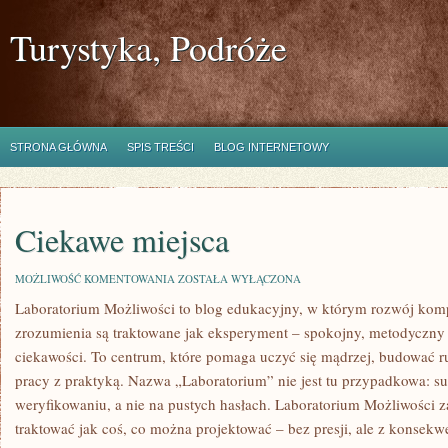
Turystyka, Podróże
STRONA GŁÓWNA
SPIS TREŚCI
BLOG INTERNETOWY
Ciekawe miejsca
CIEKAWE
MOŻLIWOŚĆ KOMENTOWANIA
ZOSTAŁA WYŁĄCZONA
MIEJSCA
Laboratorium Możliwości to blog edukacyjny, w którym rozwój kompe
zrozumienia są traktowane jak eksperyment – spokojny, metodyczny 
ciekawości. To centrum, które pomaga uczyć się mądrzej, budować ru
pracy z praktyką. Nazwa „Laboratorium” nie jest tu przypadkowa: su
weryfikowaniu, a nie na pustych hasłach. Laboratorium Możliwości z
traktować jak coś, co można projektować – bez presji, ale z konsekw