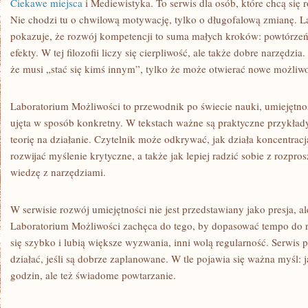
Ciekawe miejsca
i Mediewistyka. To serwis dla osób, które chcą się r
Nie chodzi tu o chwilową motywację, tylko o długofalową zmianę. 
pokazuje, że rozwój kompetencji to suma małych kroków: powtórzeń
efekty. W tej filozofii liczy się cierpliwość, ale także dobre narzędzia
że musi „stać się kimś innym”, tylko że może otwierać nowe możliwo
Laboratorium Możliwości to przewodnik po świecie nauki, umiejętnoś
ujęta w sposób konkretny. W tekstach ważne są praktyczne przykład
teorię na działanie. Czytelnik może odkrywać, jak działa koncentrac
rozwijać myślenie krytyczne, a także jak lepiej radzić sobie z rozpro
wiedzę z narzędziami.
W serwisie rozwój umiejętności nie jest przedstawiany jako presja, al
Laboratorium Możliwości zachęca do tego, by dopasować tempo do 
się szybko i lubią większe wyzwania, inni wolą regularność. Serwis 
działać, jeśli są dobrze zaplanowane. W tle pojawia się ważna myśl: j
godzin, ale też świadome powtarzanie.