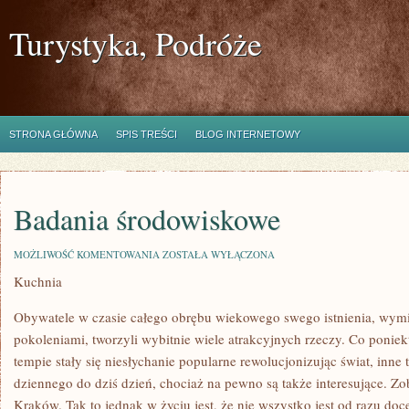
Turystyka, Podróże
STRONA GŁÓWNA
SPIS TREŚCI
BLOG INTERNETOWY
Badania środowiskowe
BADANIA
MOŻLIWOŚĆ KOMENTOWANIA
ZOSTAŁA WYŁĄCZONA
ŚRODOWISKOWE
Kuchnia
Obywatele w czasie całego obrębu wiekowego swego istnienia, wymi
pokoleniami, tworzyli wybitnie wiele atrakcyjnych rzeczy. Co ponie
tempie stały się niesłychanie popularne rewolucjonizując świat, inne 
dziennego do dziś dzień, chociaż na pewno są także interesujące. Z
Kraków. Tak to jednak w życiu jest, że nie wszystko jest od razu do