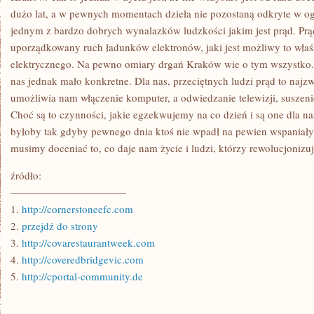
dużo lat, a w pewnych momentach dzieła nie pozostaną odkryte w ogó
jednym z bardzo dobrych wynalazków ludzkości jakim jest prąd. Prą
uporządkowany ruch ładunków elektronów, jaki jest możliwy to właśni
elektrycznego. Na pewno omiary drgań Kraków wie o tym wszystko. T
nas jednak mało konkretne. Dla nas, przeciętnych ludzi prąd to najzw
umożliwia nam włączenie komputer, a odwiedzanie telewizji, suszeni
Choć są to czynności, jakie egzekwujemy na co dzień i są one dla nas
byłoby tak gdyby pewnego dnia ktoś nie wpadł na pewien wspaniały
musimy doceniać to, co daje nam życie i ludzi, którzy rewolucjonizuj
źródło:
———————————
1.
http://cornerstoneefc.com
2.
przejdź do strony
3.
http://covarestaurantweek.com
4.
http://coveredbridgevic.com
5.
http://cportal-community.de