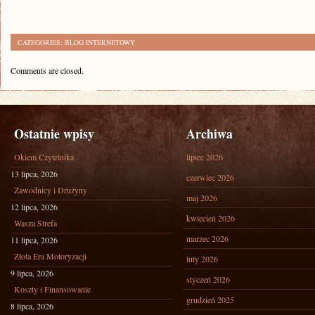
CATEGORIES:
BLOG INTERNETOWY
Comments are closed.
Ostatnie wpisy
Archiwa
Okiem Czytelnika
lipiec 2026
13 lipca, 2026
czerwiec 2026
Zawodnicy i Drużyny
maj 2026
12 lipca, 2026
kwiecień 2026
Wasza Strefa
marzec 2026
11 lipca, 2026
Złota Era Motoryzacji
luty 2026
9 lipca, 2026
styczeń 2026
Koszty i Finansowanie
grudzień 2025
8 lipca, 2026