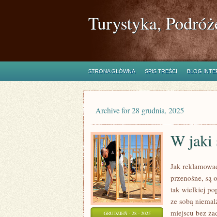
Turystyka, Podróż
STRONA GŁÓWNA
SPIS TREŚCI
BLOG INT
Archive for 28 grudnia, 2025
W jaki 
Jak reklamować
przenośne, są o
tak wielkiej p
ze sobą niemal
miejscu bez ża
GRUDZIEŃ - 28 - 2025