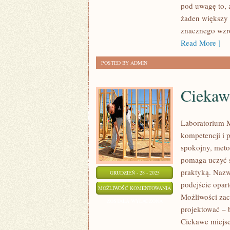
pod uwagę to, 
ROBIĆ
żaden większy s
W
znacznego wzr
ŻYCIU?
Read More ]
POSTED BY ADMIN
Ciekaw
Laboratorium M
kompetencji i 
spokojny, meto
pomaga uczyć s
praktyką. Nazw
GRUDZIEŃ - 28 - 2025
podejście opar
CIEKAWE
MOŻLIWOŚĆ KOMENTOWANIA
Możliwości zac
MIEJSCA
ZOSTAŁA WYŁĄCZONA
projektować – b
Ciekawe miejsca