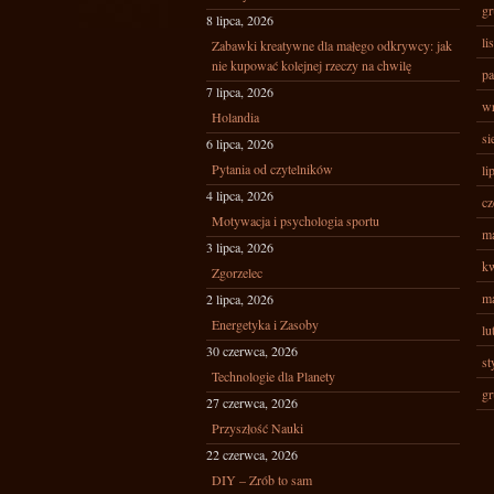
gr
8 lipca, 2026
li
Zabawki kreatywne dla małego odkrywcy: jak
nie kupować kolejnej rzeczy na chwilę
pa
7 lipca, 2026
wr
Holandia
si
6 lipca, 2026
Pytania od czytelników
li
4 lipca, 2026
cz
Motywacja i psychologia sportu
ma
3 lipca, 2026
kw
Zgorzelec
ma
2 lipca, 2026
Energetyka i Zasoby
lu
30 czerwca, 2026
st
Technologie dla Planety
gr
27 czerwca, 2026
Przyszłość Nauki
22 czerwca, 2026
DIY – Zrób to sam