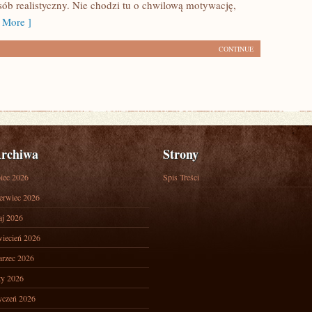
sób realistyczny. Nie chodzi tu o chwilową motywację,
 More ]
CONTINUE
rchiwa
Strony
piec 2026
Spis Treści
erwiec 2026
j 2026
iecień 2026
rzec 2026
ty 2026
yczeń 2026