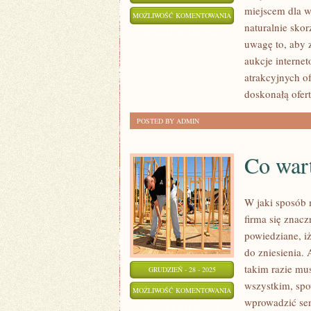
miejscem dla ws
W
MOŻLIWOŚĆ KOMENTOWANIA
naturalnie sko
JAKI
ZOSTAŁA WYŁĄCZONA
uwagę to, aby 
SPOSÓB
aukcje interne
NAKRĘCIĆ
atrakcyjnych of
REKLAMĘ?
doskonałą ofer
POSTED BY ADMIN
Co wart
W jaki sposób
firma się znacz
powiedziane, i
do zniesienia.
takim razie mu
GRUDZIEŃ - 28 - 2025
wszystkim, spo
CO
MOŻLIWOŚĆ KOMENTOWANIA
wprowadzić se
WARTO
ZOSTAŁA WYŁĄCZONA