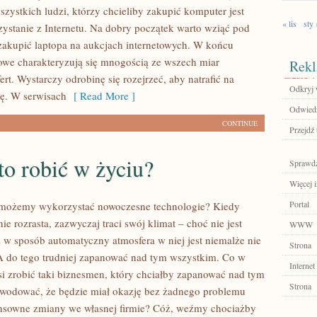
zystkich ludzi, którzy chcieliby zakupić komputer jest
« lis
sty 
rzystanie z Internetu. Na dobry początek warto wziąć pod
zakupić laptopa na aukcjach internetowych. W końcu
towe charakteryzują się mnogością ze wszech miar
Rekl
ert. Wystarczy odrobinę się rozejrzeć, aby natrafić na
Odkryj 
tę. W serwisach
[ Read More ]
Odwiedź
CONTINUE
Przejdź 
o robić w życiu?
Sprawdź
Więcej i
Portal
 możemy wykorzystać nowoczesne technologie? Kiedy
nie rozrasta, zazwyczaj traci swój klimat – choć nie jest
WWW
ż w sposób automatyczny atmosfera w niej jest niemalże nie
Strona
 A do tego trudniej zapanować nad tym wszystkim. Co w
Internet
si zrobić taki biznesmen, który chciałby zapanować nad tym
Strona
wodować, że będzie miał okazję bez żadnego problemu
nsowne zmiany we własnej firmie? Cóż, weźmy chociażby