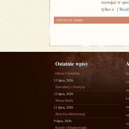
rozwijać w spo
tylko o
[ Read
POSTED BY ADMIN
Ostatnie wpisy
A
Okiem Czytelnika
li
13 lipca, 2026
cz
Zawodnicy i Drużyny
ma
12 lipca, 2026
kw
Wasza Strefa
ma
11 lipca, 2026
Złota Era Motoryzacji
lu
9 lipca, 2026
st
Koszty i Finansowanie