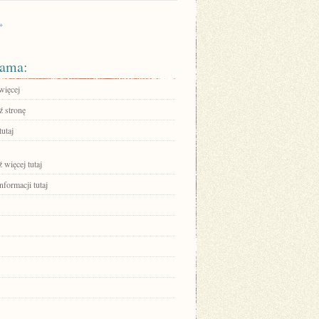
»
ama:
więcej
 stronę
tutaj
 więcej tutaj
nformacji tutaj