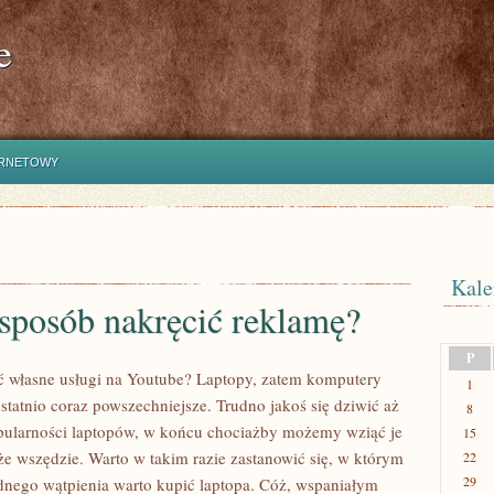
e
ERNETOWY
Kale
sposób nakręcić reklamę?
P
 własne usługi na Youtube? Laptopy, zatem komputery
1
statnio coraz powszechniejsze. Trudno jakoś się dziwić aż
8
opularności laptopów, w końcu chociażby możemy wziąć je
15
że wszędzie. Warto w takim razie zastanowić się, w którym
22
29
dnego wątpienia warto kupić laptopa. Cóż, wspaniałym