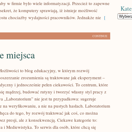
aby w firmie było wiele informatyzacji. Przecież to zapewne
Kate
ekret, że komputery sprawiają, iż istnieje możliwość
Kategorie
ostu chociażby wydajności pracowników. Jednakże nie
[
CONTINUE
e miejsca
ożliwości to blog edukacyjny, w którym rozwój
poszerzanie zrozumienia są traktowane jak eksperyment –
dyczny i jednocześnie pełen ciekawości. To centrum, które
ię mądrzej, budować rutyny i tworzyć własny styl pracy z
a „Laboratorium” nie jest tu przypadkowa: sugeruje
te na weryfikowaniu, a nie na pustych hasłach. Laboratorium
hęca do tego, by rozwój traktować jak coś, co można
ez presji, ale z konsekwencją. Ciekawe kategorie to:
 i Mediewistyka. To serwis dla osób, które chcą się