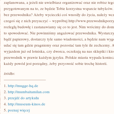
NIE
zaplanowana, a jeżeli nie uwielbiasz organizować oraz nie robisz tego
OBĘDZIE.
przygotowanym na to, ze będzie Tobie korzystna wsparcie tubylców.
KAŻDA
WYCIECZKA,
bez przewodnika? Ażeby wycieczki coś wnosiły do życia, należy wcześ
ABY
czegoś się z nich przyuczyć – wypróbuj http://www.przewodnikporz
BYŁA
UDANA,
rozległą budowlę i zastanawiamy się co to jest. Nim wrócimy do do
POWINIEN
BYĆ
to spowodować. Nie powinniśmy angażować przewodnika. Wystarczy
ZAPLANOWANA
bądź papierowy, dostarczy tyle samo wiadomości, a będzie nam wy
udać się tam gdzie pragniemy oraz pozostać tam tyle ile zechcemy. A
wyjazdem już od lotniska, czy dworca, oczekują na nas sklepiki i k
przewodnik w prawie każdym języku. Polskie miasta wypada koniec
każdy powód jest porządny, żeby przyswoić sobie trochę historii.
źródło:
———————————
1.
http://mugge-hq.de
2.
http://mumbaitamilan.com
3.
przejdź do artykułu
4.
http://museum-kinos.de
5.
poznaj więcej