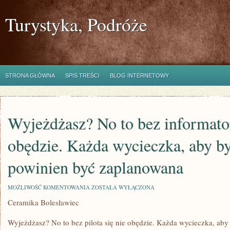
Turystyka, Podróże
STRONA GŁÓWNA
SPIS TREŚCI
BLOG INTERNETOWY
Wyjeżdżasz? No to bez informator
obędzie. Każda wycieczka, aby by
powinien być zaplanowana
WYJEŻDŻASZ?
MOŻLIWOŚĆ KOMENTOWANIA
ZOSTAŁA WYŁĄCZONA
NO
Ceramika Bolesławiec
TO
BEZ
INFORMATORA
Wyjeżdżasz? No to bez pilota się nie obędzie. Każda wycieczka, aby
SIĘ