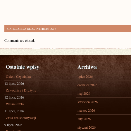
CATEGORIES:
BLOG INTERNETOWY
Comments are closed.
Ostatnie wpisy
Archiwa
Okiem Czytelnika
lipiec 2026
13 lipca, 2026
czerwiec 2026
Zawodnicy i Drużyny
maj 2026
12 lipca, 2026
kwiecień 2026
Wasza Strefa
marzec 2026
11 lipca, 2026
Złota Era Motoryzacji
luty 2026
9 lipca, 2026
styczeń 2026