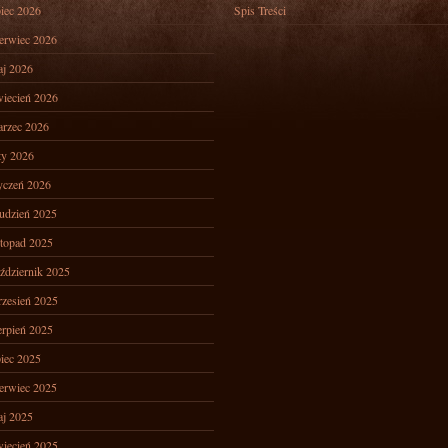
piec 2026
Spis Treści
erwiec 2026
j 2026
iecień 2026
rzec 2026
ty 2026
yczeń 2026
udzień 2025
stopad 2025
ździernik 2025
zesień 2025
erpień 2025
piec 2025
erwiec 2025
j 2025
iecień 2025