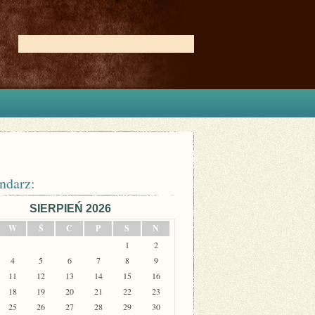
ndarz:
SIERPIEŃ 2026
W
Ś
C
P
S
N
1
2
4
5
6
7
8
9
11
12
13
14
15
16
18
19
20
21
22
23
25
26
27
28
29
30