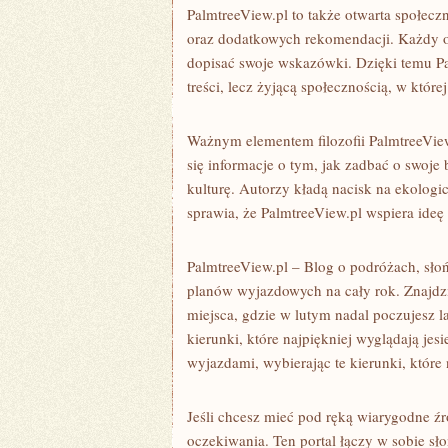
PalmtreeView.pl to także otwarta społec
oraz dodatkowych rekomendacji. Każdy o
dopisać swoje wskazówki. Dzięki temu Pa
treści, lecz żyjącą społecznością, w któr
Ważnym elementem filozofii PalmtreeVie
się informacje o tym, jak zadbać o swoje 
kulturę. Autorzy kładą nacisk na ekolog
sprawia, że PalmtreeView.pl wspiera ideę 
PalmtreeView.pl – Blog o podróżach, słoń
planów wyjazdowych na cały rok. Znajdzie
miejsca, gdzie w lutym nadal poczujesz 
kierunki, które najpiękniej wyglądają je
wyjazdami, wybierając te kierunki, któr
Jeśli chcesz mieć pod ręką wiarygodne ź
oczekiwania. Ten portal łączy w sobie sł