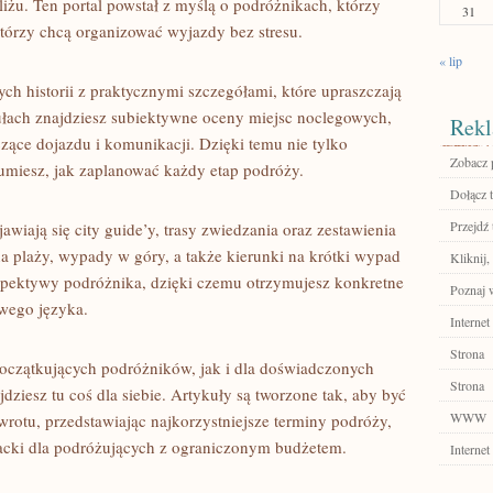
iżu. Ten portal powstał z myślą o podróżnikach, którzy
31
 którzy chcą organizować wyjazdy bez stresu.
« lip
ych historii z praktycznymi szczegółami, które upraszczają
łach znajdziesz subiektywne oceny miejsc noclegowych,
Rekl
czące dojazdu i komunikacji. Dzięki temu nie tylko
Zobacz p
ozumiesz, jak zaplanować każdy etap podróży.
Dołącz t
Przejdź 
awiają się city guide’y, trasy zwiedzania oraz zestawienia
a plaży, wypady w góry, a także kierunki na krótki wypad
Kliknij
rspektywy podróżnika, dzięki czemu otrzymujesz konkretne
Poznaj w
wego języka.
Internet
Strona
 początkujących podróżników, jak i dla doświadczonych
Strona
jdziesz tu coś dla siebie. Artykuły są tworzone tak, aby być
WWW
otu, przedstawiając najkorzystniejsze terminy podróży,
ehacki dla podróżujących z ograniczonym budżetem.
Internet