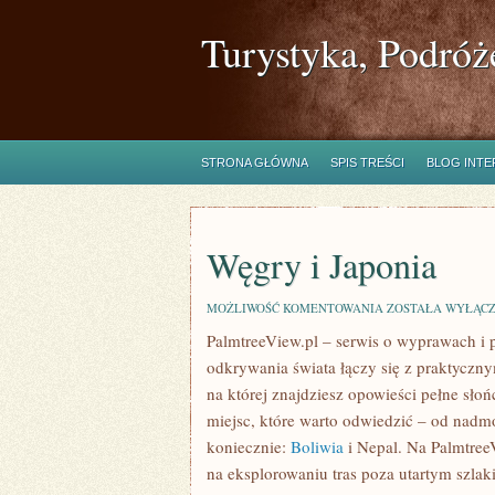
Turystyka, Podróż
STRONA GŁÓWNA
SPIS TREŚCI
BLOG INT
Węgry i Japonia
WĘGRY
MOŻLIWOŚĆ KOMENTOWANIA
ZOSTAŁA WYŁĄC
I
PalmtreeView.pl – serwis o wyprawach i p
JAPONIA
odkrywania świata łączy się z praktyczny
na której znajdziesz opowieści pełne sł
miejsc, które warto odwiedzić – od nadm
koniecznie:
Boliwia
i Nepal. Na Palmtree
na eksplorowaniu tras poza utartym szlak