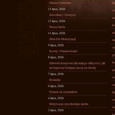
Okiem Czytelnika
li
13 lipca, 2026
cz
Zawodnicy i Drużyny
ma
12 lipca, 2026
kw
Wasza Strefa
ma
11 lipca, 2026
Złota Era Motoryzacji
lu
9 lipca, 2026
st
Koszty i Finansowanie
gr
8 lipca, 2026
li
Zabawki kreatywne dla małego odkrywcy: jak
nie kupować kolejnej rzeczy na chwilę
pa
7 lipca, 2026
wr
Holandia
si
6 lipca, 2026
Pytania od czytelników
li
4 lipca, 2026
cz
Motywacja i psychologia sportu
ma
3 lipca, 2026
kw