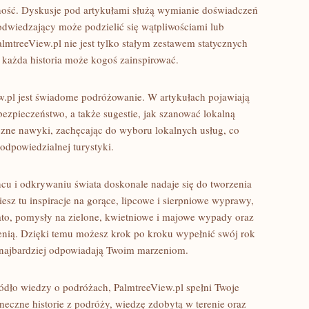
zność. Dyskusje pod artykułami służą wymianie doświadczeń
dwiedzający może podzielić się wątpliwościami lub
lmtreeView.pl nie jest tylko stałym zestawem statycznych
ej każda historia może kogoś zainspirować.
w.pl jest świadome podróżowanie. W artykułach pojawiają
bezpieczeństwo, a także sugestie, jak szanować lokalną
iczne nawyki, zachęcając do wyboru lokalnych usług, co
odpowiedzialnej turystyki.
cu i odkrywaniu świata doskonale nadaje się do tworzenia
sz tu inspiracje na gorące, lipcowe i sierpniowe wyprawy,
lato, pomysły na zielone, kwietniowe i majowe wypady oraz
sienią. Dzięki temu możesz krok po kroku wypełnić swój rok
e najbardziej odpowiadają Twoim marzeniom.
ródło wiedzy o podróżach, PalmtreeView.pl spełni Twoje
oneczne historie z podróży, wiedzę zdobytą w terenie oraz