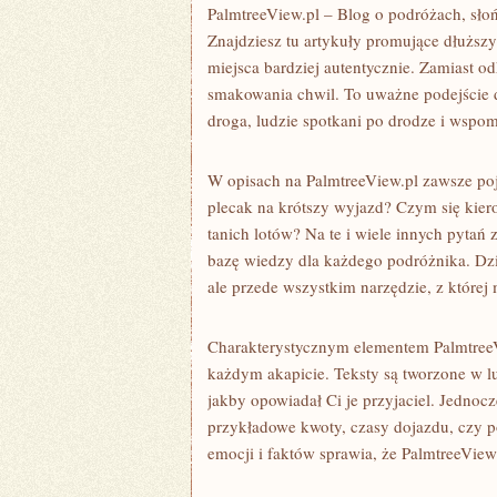
PalmtreeView.pl – Blog o podróżach, słoń
Znajdziesz tu artykuły promujące dłuższ
miejsca bardziej autentycznie. Zamiast o
smakowania chwil. To uważne podejście do 
droga, ludzie spotkani po drodze i wspomn
W opisach na PalmtreeView.pl zawsze poj
plecak na krótszy wyjazd? Czym się kier
tanich lotów? Na te i wiele innych pytań 
bazę wiedzy dla każdego podróżnika. Dzię
ale przede wszystkim narzędzie, z które
Charakterystycznym elementem PalmtreeVi
każdym akapicie. Teksty są tworzone w l
jakby opowiadał Ci je przyjaciel. Jednoc
przykładowe kwoty, czasy dojazdu, czy p
emocji i faktów sprawia, że PalmtreeView.