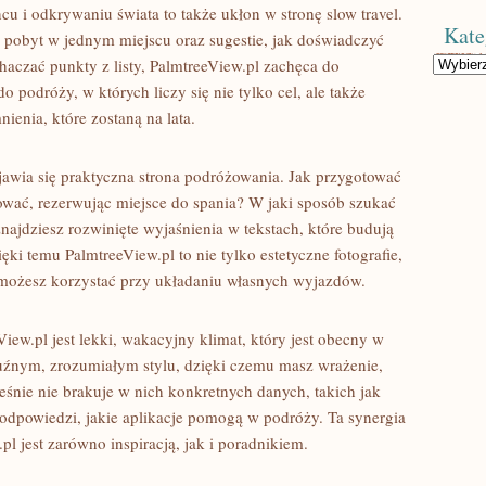
cu i odkrywaniu świata to także ukłon w stronę slow travel.
Kate
y pobyt w jednym miejscu oraz sugestie, jak doświadczyć
Kategorie
dhaczać punkty z listy, PalmtreeView.pl zachęca do
podróży, w których liczy się nie tylko cel, ale także
ienia, które zostaną na lata.
awia się praktyczna strona podróżowania. Jak przygotować
ować, rezerwując miejsce do spania? W jaki sposób szukać
znajdziesz rozwinięte wyjaśnienia w tekstach, które budują
ki temu PalmtreeView.pl to nie tylko estetyczne fotografie,
j możesz korzystać przy układaniu własnych wyjazdów.
ew.pl jest lekki, wakacyjny klimat, który jest obecny w
uźnym, zrozumiałym stylu, dzięki czemu masz wrażenie,
ześnie nie brakuje w nich konkretnych danych, takich jak
odpowiedzi, jakie aplikacje pomogą w podróży. Ta synergia
pl jest zarówno inspiracją, jak i poradnikiem.