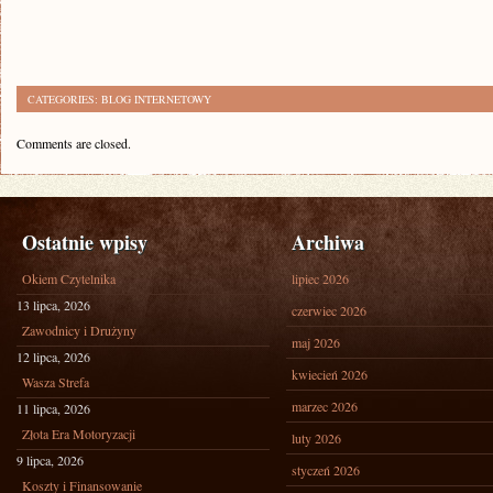
CATEGORIES:
BLOG INTERNETOWY
Comments are closed.
Ostatnie wpisy
Archiwa
Okiem Czytelnika
lipiec 2026
13 lipca, 2026
czerwiec 2026
Zawodnicy i Drużyny
maj 2026
12 lipca, 2026
kwiecień 2026
Wasza Strefa
marzec 2026
11 lipca, 2026
Złota Era Motoryzacji
luty 2026
9 lipca, 2026
styczeń 2026
Koszty i Finansowanie