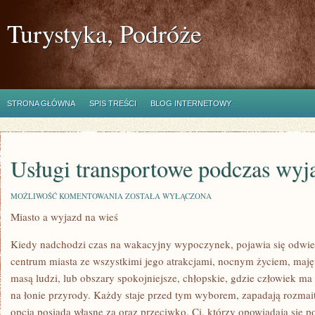
Turystyka, Podróże
STRONA GŁÓWNA
SPIS TREŚCI
BLOG INTERNETOWY
Usługi transportowe podczas wyj
USŁUGI
MOŻLIWOŚĆ KOMENTOWANIA
ZOSTAŁA WYŁĄCZONA
TRANSPORTOWE
Miasto a wyjazd na wieś
PODCZAS
WYJAZDU
Kiedy nadchodzi czas na wakacyjny wypoczynek, pojawia się odwie
centrum miasta ze wszystkimi jego atrakcjami, nocnym życiem, maj
masą ludzi, lub obszary spokojniejsze, chłopskie, gdzie człowiek ma
na łonie przyrody. Każdy staje przed tym wyborem, zapadają rozmai
opcja posiada własne za oraz przeciwko. Ci, którzy opowiadają się po 