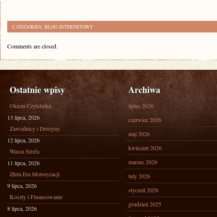
CATEGORIES:
BLOG INTERNETOWY
Comments are closed.
Ostatnie wpisy
Archiwa
Okiem Czytelnika
lipiec 2026
13 lipca, 2026
czerwiec 2026
Zawodnicy i Drużyny
maj 2026
12 lipca, 2026
kwiecień 2026
Wasza Strefa
marzec 2026
11 lipca, 2026
Złota Era Motoryzacji
luty 2026
9 lipca, 2026
styczeń 2026
Koszty i Finansowanie
grudzień 2025
8 lipca, 2026