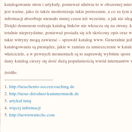
BODAJ
katalogowanie stron i artykuły, ponieważ ułatwia to w obszernej mierz
jest ważne, jako że także modernizuje takie poruszanie, a co za tym 
informacji absorbuje niemało mniej czasu niż wcześnie, a jak nie uleg
Dzięki domenom rodzaju katalog linków nie wkracza się na strony, 
totalnie nieprzydatne, ponieważ posiada się ich skrócony opis oraz w
takie witryny mogą zawierać – sprawdź katalog www. Generalnie jed
katalogowania są pieniądze, jakie w zamian za umieszczenie w katal
właściciele, a w pewnych momentach są to naprawdę wybitnie spore 
dany katalog cieszy się dość dużą popularnością wśród internautów w
źródło:
———————————
1.
http://neuchento-soccercoaching.de
2.
http://neue-dresdner-kammermusik.de
3.
artykuł tutaj
4.
więcej informacji
5.
http://newtowntechs.com