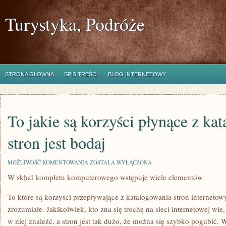
Turystyka, Podróże
STRONA GŁÓWNA
SPIS TREŚCI
BLOG INTERNETOWY
To jakie są korzyści płynące z ka
stron jest bodaj
TO
MOŻLIWOŚĆ KOMENTOWANIA
ZOSTAŁA WYŁĄCZONA
JAKIE
W skład kompletu komputerowego wstępuje wiele elementów
SĄ
KORZYŚCI
PŁYNĄCE
To które są korzyści przepływające z katalogowania stron internetow
Z
KATALOGOWANIA
zrozumiałe. Jakikolwiek, kto zna się trochę na sieci internetowej wie, ż
STRON
w niej znaleźć, a stron jest tak dużo, że można się szybko pogubić. 
JEST