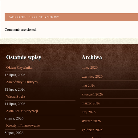
CATEGORIES:
BLOG INTERNETOWY
Comments are closed.
Ostatnie wpisy
Archiwa
Okiem Czytelnika
lipiec 2026
13 lipca, 2026
czerwiec 2026
Zawodnicy i Drużyny
maj 2026
12 lipca, 2026
kwiecień 2026
Wasza Strefa
marzec 2026
11 lipca, 2026
Złota Era Motoryzacji
luty 2026
9 lipca, 2026
styczeń 2026
Koszty i Finansowanie
grudzień 2025
8 lipca, 2026