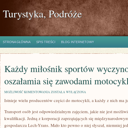
Turystyka, Podróże
STRONA GŁÓWNA
SPIS TREŚCI
BLOG INTERNETOWY
Każdy miłośnik sportów wyczyn
oszałamia się zawodami motocyk
KAŻDY
MOŻLIWOŚĆ KOMENTOWANIA
ZOSTAŁA WYŁĄCZONA
MIŁOŚNIK
Istnieje wielu producentów części do motocykli, a każdy z nich ma 
SPORTÓW
WYCZYNOWYCH,
OSZAŁAMIA
Transport osób jest odpowiedzialnym zajęciem, jakie nie jest możli
SIĘ
ZAWODAMI
kwalifikacji. Jedną z korporacji zaprzątających się międzynarodowy
MOTOCYKLOWYMI.
gospodarcza Lech-Yrans. Mało kto pewno o niej słyszał, niemniej jed