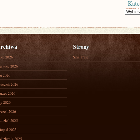
Kate
Kategorie
rchiwa
Strony
piec 2026
Spis Treści
erwiec 2026
j 2026
iecień 2026
rzec 2026
ty 2026
yczeń 2026
udzień 2025
stopad 2025
ździernik 2025