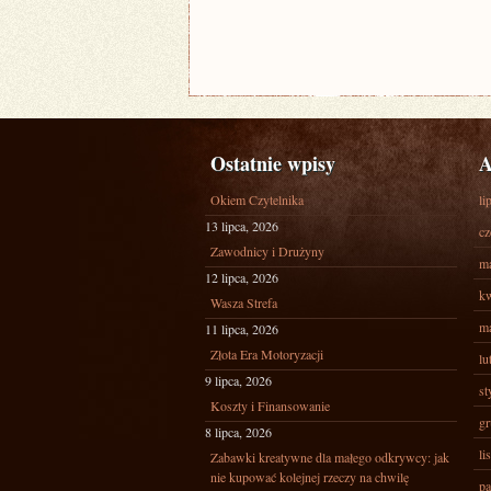
Ostatnie wpisy
A
Okiem Czytelnika
li
13 lipca, 2026
cz
Zawodnicy i Drużyny
ma
12 lipca, 2026
kw
Wasza Strefa
ma
11 lipca, 2026
Złota Era Motoryzacji
lu
9 lipca, 2026
st
Koszty i Finansowanie
gr
8 lipca, 2026
li
Zabawki kreatywne dla małego odkrywcy: jak
nie kupować kolejnej rzeczy na chwilę
pa