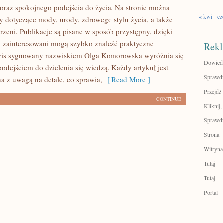
 oraz spokojnego podejścia do życia. Na stronie można
« kwi
cz
ły dotyczące mody, urody, zdrowego stylu życia, a także
trzeni. Publikacje są pisane w sposób przystępny, dzięki
 zainteresowani mogą szybko znaleźć praktyczne
Rekl
rwis sygnowany nazwiskiem Olga Komorowska wyróżnia się
Dowiedz
dejściem do dzielenia się wiedzą. Każdy artykuł jest
Sprawdź
 z uwagą na detale, co sprawia,
[ Read More ]
Przejdź 
CONTINUE
Kliknij,
Sprawdź
Strona
Witryna
Tutaj
Tutaj
Portal