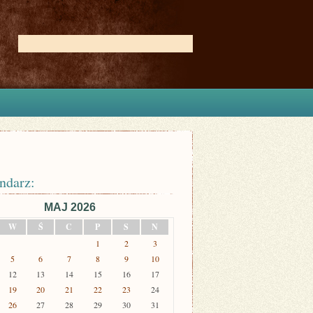
ndarz:
MAJ 2026
W
Ś
C
P
S
N
1
2
3
5
6
7
8
9
10
12
13
14
15
16
17
19
20
21
22
23
24
26
27
28
29
30
31