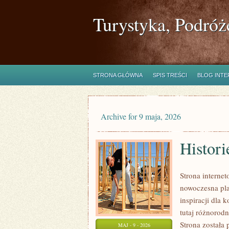
Turystyka, Podróż
STRONA GŁÓWNA
SPIS TREŚCI
BLOG INT
Archive for 9 maja, 2026
Histori
Strona intern
nowoczesna pla
inspiracji dla 
tutaj różnorod
Strona została
MAJ - 9 - 2026