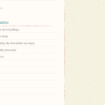
e »
ama:
 się wszystkiego
 ofertę
tutaj, aby dowiedzieć się więcej
 aby przeczytać
 to