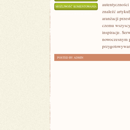
autentyczności
HISTORIE
MOŻLIWOŚĆ KOMENTOWANIA
znaleźć artyku
I
ZOSTAŁA WYŁĄCZONA
aranżacji przes
INSPIRACJE
czemu wszyscy
inspiracje. Se
nowoczesnym po
przygotowywana
POSTED BY ADMIN