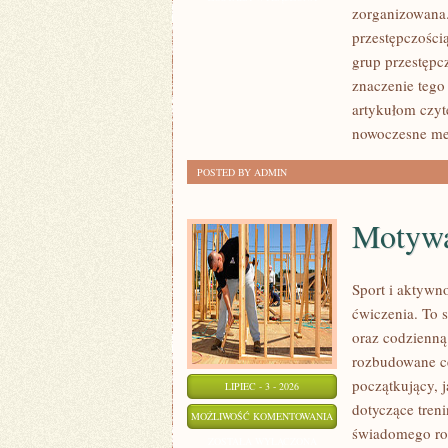
zorganizowana.
CZYTELNIKÓW
przestępczości
grup przestępcz
znaczenie tego
artykułom czyt
nowoczesne met
POSTED BY ADMIN
Motywac
Sport i aktywno
ćwiczenia. To 
oraz codzienną
rozbudowane c
początkujący, 
LIPIEC - 3 - 2026
dotyczące tren
MOTYWACJA
MOŻLIWOŚĆ KOMENTOWANIA
świadomego roz
I
ZOSTAŁA WYŁĄCZONA