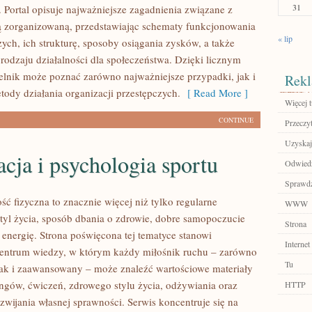
31
 Portal opisuje najważniejsze zagadnienia związane z
ą zorganizowaną, przedstawiając schematy funkcjonowania
« lip
ych, ich strukturę, sposoby osiągania zysków, a także
 rodzaju działalności dla społeczeństwa. Dzięki licznym
elnik może poznać zarówno najważniejsze przypadki, jak i
Rekl
ody działania organizacji przestępczych.
[ Read More ]
Więcej t
CONTINUE
Przeczyt
Uzyskaj
ja i psychologia sportu
Odwiedź 
Sprawdź
ść fizyczna to znacznie więcej niż tylko regularne
WWW
styl życia, sposób dbania o zdrowie, dobre samopoczucie
Strona
 energię. Strona poświęcona tej tematyce stanowi
Internet
entrum wiedzy, w którym każdy miłośnik ruchu – zarówno
Tu
jak i zaawansowany – może znaleźć wartościowe materiały
ingów, ćwiczeń, zdrowego stylu życia, odżywiania oraz
HTTP
wijania własnej sprawności. Serwis koncentruje się na