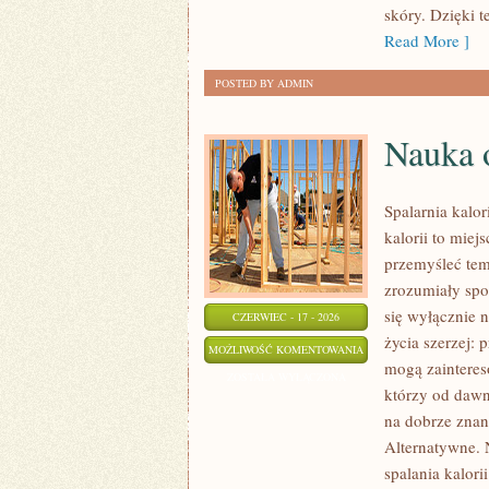
skóry. Dzięki 
Read More ]
POSTED BY ADMIN
Nauka o
Spalarnia kalo
kalorii to miej
przemyśleć tem
zrozumiały spos
się wyłącznie 
CZERWIEC - 17 - 2026
życia szerzej: 
NAUKA
MOŻLIWOŚĆ KOMENTOWANIA
mogą zainteres
O
ZOSTAŁA WYŁĄCZONA
którzy od dawn
SPALANIU
na dobrze znan
KALORII
Alternatywne. N
spalania kalorii