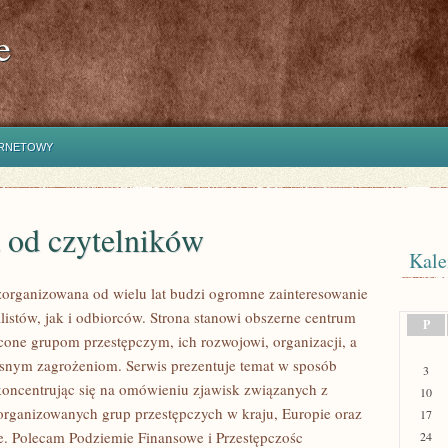
e
ERNETOWY
 od czytelników
Kale
zorganizowana od wielu lat budzi ogromne zainteresowanie
listów, jak i odbiorców. Strona stanowi obszerne centrum
P
one grupom przestępczym, ich rozwojowi, organizacji, a
snym zagrożeniom. Serwis prezentuje temat w sposób
3
koncentrując się na omówieniu zjawisk związanych z
10
zorganizowanych grup przestępczych w kraju, Europie oraz
17
e. Polecam Podziemie Finansowe i Przestępczośc
24