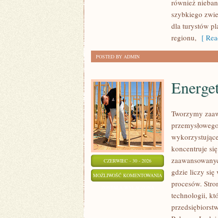
również nieban
szybkiego zwi
dla turystów p
regionu,
[ Rea
POSTED BY ADMIN
Energe
Tworzymy zaaw
przemysłowego,
wykorzystujące
koncentruje si
zaawansowanych
CZERWIEC - 30 - 2026
gdzie liczy si
ENERGETYKA
MOŻLIWOŚĆ KOMENTOWANIA
procesów. Stro
I
ZOSTAŁA WYŁĄCZONA
technologii, k
ZASOBY
przedsiębiorst