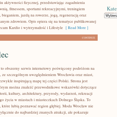
u aktywności fizycznej, przedstawiając zagadnienia
Kate
wnią, fitnessem, sportami rekreacyjnymi, treningiem
 bieganiem, jazdą na rowerze, jogą, regeneracją oraz
Kategorie
anym zdrowiem. Opis opiera się na tematyce publikowanej
ecam Kardio i wytrzymałość i Lifestyle
[ Read More ]
CONTINUE
lec
to obszerny serwis internetowy poświęcony podróżom na
, ze szczególnym uwzględnieniem Wrocławia oraz miast,
ezwykle inspirującą mapę tej części Polski. Strona jest
tórym można znaleźć przewodnikowe wskazówki dotyczące
torii, kultury, architektury, przyrody, wydarzeń, rekreacji
go życia w miastach i miasteczkach Dolnego Śląska. To
b, które lubią poznawać region głębiej. Moda Wrocław nie
yłącznie do najbardziej znanych atrakcji, ale pokazuje