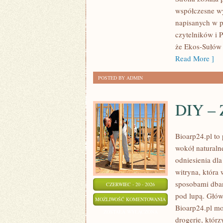
PLANETY
współczesne wy
napisanych w p
czytelników i 
że Ekos-Sułów 
Read More ]
POSTED BY ADMIN
DIY – 
Bioarp24.pl to 
wokół naturaln
odniesienia dla
witryna, która 
sposobami dban
CZERWIEC - 20 - 2026
pod lupą. Głów
DIY
MOŻLIWOŚĆ KOMENTOWANIA
Bioarp24.pl mo
–
ZOSTAŁA WYŁĄCZONA
drogerie, którz