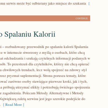
temu serwis może być odbierany jako miejsce do szukania
[
CONTINUE
 Spalaniu Kalorii
rii – rozbudowany przewodnik po spalaniu kalorii Spalarnia
sce w internecie stworzony z myślą o osobach, które chcą
at odchudzania i szukają czytelnych informacji podanych w
ób. To przestrzeń dla czytelników, którzy nie chcą opierać
na chwilowych trendach, lecz wolą spojrzeć na zdrowy styl
przez pryzmat suplementacji. Strona porusza tematy, które
ować zarówno osoby stawiające pierwsze kroki, jak i tych,
a próbują utrzymać efekty i potrzebują świeżego spojrzenia
e zagadnienia. Polecam Metody Alternatywne i Metody
ajwiększą zaletą serwisu jest jego szerokie podejście do
.
[ Read More ]