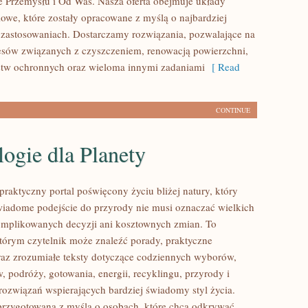
 Przemysłu i Od Was. Nasza oferta obejmuje układy
owe, które zostały opracowane z myślą o najbardziej
zastosowaniach. Dostarczamy rozwiązania, pozwalające na
cesów związanych z czyszczeniem, renowacją powierzchni,
stw ochronnych oraz wieloma innymi zadaniami
[ Read
CONTINUE
ogie dla Planety
praktyczny portal poświęcony życiu bliżej natury, który
wiadome podejście do przyrody nie musi oznaczać wielkich
mplikowanych decyzji ani kosztownych zmian. To
którym czytelnik może znaleźć porady, praktyczne
az zrozumiałe teksty dotyczące codziennych wyborów,
 podróży, gotowania, energii, recyklingu, przyrody i
ozwiązań wspierających bardziej świadomy styl życia.
 przygotowana z myślą o osobach, które chcą odkrywać