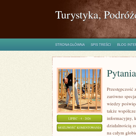
Turystyka, Podróż
STRONA GŁÓWNA
SPIS TREŚCI
BLOG INT
Pytania
Przestępczość 
zarówno specja
wiedzy poświęc
także współcze
informacyjny, 
LIPIEC - 4 - 2026
działalnością 
PYTANIA
MOŻLIWOŚĆ KOMENTOWANIA
na całym globi
OD
ZOSTAŁA WYŁĄCZONA