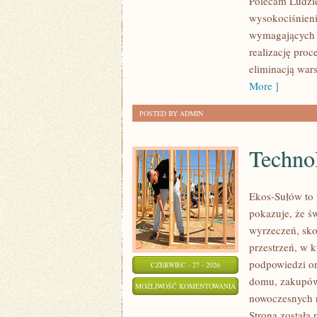
Polecam Ludzie
wysokociśnieni
wymagających 
realizację pro
eliminacją war
More ]
POSTED BY ADMIN
Technol
Ekos-Sułów to 
pokazuje, że ś
wyrzeczeń, sko
przestrzeń, w 
podpowiedzi or
CZERWIEC - 27 - 2026
domu, zakupów,
TECHNOLOGIE
MOŻLIWOŚĆ KOMENTOWANIA
nowoczesnych r
DLA
ZOSTAŁA WYŁĄCZONA
Strona została