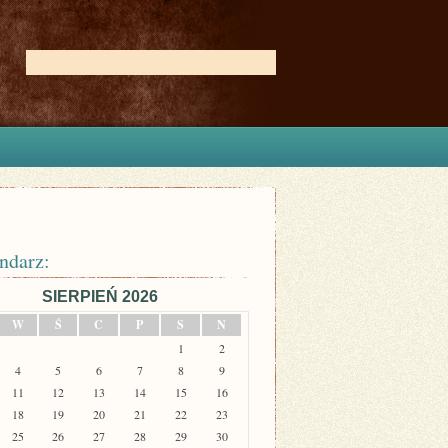
ndarz:
SIERPIEŃ 2026
W
Ś
C
P
S
N
1
2
4
5
6
7
8
9
11
12
13
14
15
16
18
19
20
21
22
23
25
26
27
28
29
30