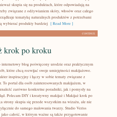
nieważ skupia się na produktach, które odpowiadają na
zeby związane z odżywianiem skóry, włosów oraz całego
porządkuje tematykę naturalnych produktów z potrzebami
cą wybierać produkty bardziej
[ Read More ]
CONTINUE
ż krok po kroku
to internetowy blog poświęcony urodzie oraz praktycznym
ób, które chcą rozwijać swoje umiejętności makijażowe.
kter inspiracyjny i łączy w sobie tematy związane z
ur. To portal dla osób zainteresowanych makijażem, w
naleźć zarówno konkretne poradniki, jak i pomysły na
ąd. Polecam DIY i kreatywny makijaż i Makijaż krok po
a strony skupia się przede wszystkim na wizażu, ale nie
wyłącznie do samego malowania twarzy. Studio Veriss
 jako całość, w którym ważne są także przygotowanie