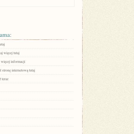
ama:
utaj
aj więcej tutaj
 więcej informacji
stronę internetową tutaj
 teraz