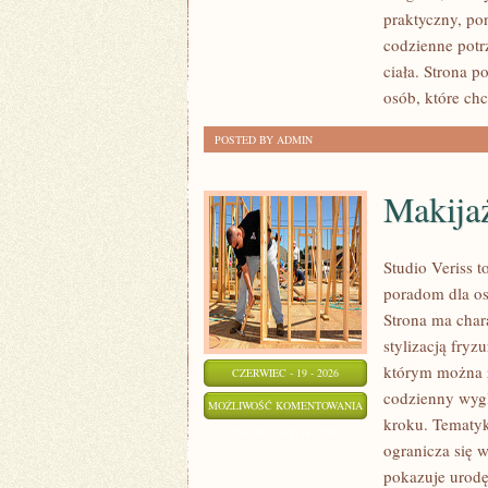
ZRÓB
praktyczny, po
TO
codzienne potr
SAM
ciała. Strona 
osób, które ch
POSTED BY ADMIN
Makija
Studio Veriss 
poradom dla os
Strona ma chara
stylizacją fryz
którym można z
CZERWIEC - 19 - 2026
codzienny wygl
MAKIJAŻ
MOŻLIWOŚĆ KOMENTOWANIA
kroku. Tematyk
KROK
ZOSTAŁA WYŁĄCZONA
ogranicza się 
PO
pokazuje urodę
KROKU