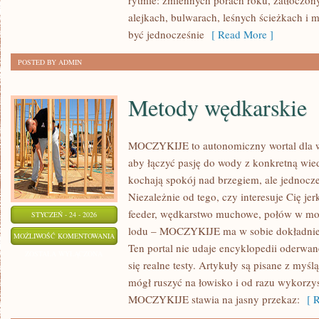
rytmie: zmiennych porach roku, zatłoczo
alejkach, bulwarach, leśnych ścieżkach i mi
być jednocześnie
[ Read More ]
POSTED BY ADMIN
Metody wędkarskie
MOCZYKIJE to autonomiczny wortal dla wę
aby łączyć pasję do wody z konkretną wied
kochają spokój nad brzegiem, ale jednocze
Niezależnie od tego, czy interesuje Cię je
feeder, wędkarstwo muchowe, połów w mo
STYCZEŃ - 24 - 2026
lodu – MOCZYKIJE ma w sobie dokładnie t
METODY
MOŻLIWOŚĆ KOMENTOWANIA
Ten portal nie udaje encyklopedii oderwane
WĘDKARSKIE
ZOSTAŁA WYŁĄCZONA
się realne testy. Artykuły są pisane z myś
mógł ruszyć na łowisko i od razu wykorzy
MOCZYKIJE stawia na jasny przekaz:
[ R