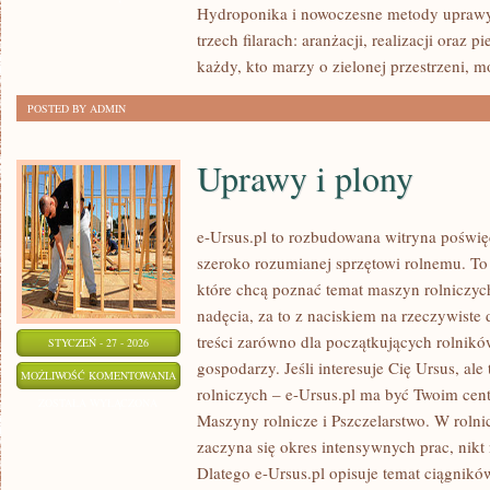
Hydroponika i nowoczesne metody uprawy.
I
trzech filarach: aranżacji, realizacji oraz 
KOMPOSTOWANIE
każdy, kto marzy o zielonej przestrzeni, m
POSTED BY ADMIN
Uprawy i plony
e-Ursus.pl to rozbudowana witryna poświ
szeroko rozumianej sprzętowi rolnemu. To
które chcą poznać temat maszyn rolniczyc
nadęcia, za to z naciskiem na rzeczywiste
treści zarówno dla początkujących rolnikó
STYCZEŃ - 27 - 2026
gospodarzy. Jeśli interesuje Cię Ursus, ale
UPRAWY
MOŻLIWOŚĆ KOMENTOWANIA
rolniczych – e-Ursus.pl ma być Twoim cen
I
ZOSTAŁA WYŁĄCZONA
Maszyny rolnicze i Pszczelarstwo. W rolni
PLONY
zaczyna się okres intensywnych prac, nikt 
Dlatego e-Ursus.pl opisuje temat ciągnikó