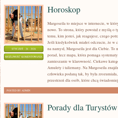
Horoskop
Margoseila to miejsce w internecie, w kt
nowo. To strona, który powstał z myślą o t
temu, kim jesteś, jak reagujesz, czego potr
Jeśli kiedykolwiek miałeś odczucie, że w 
na namysł, Margoseila jest dla Ciebie. To n
STYCZEŃ - 26 - 2026
porad, lecz mapa, która pomaga systematy
HOROSKOP
MOŻLIWOŚĆ KOMENTOWANIA
zamieszanie w klarowność. Ciekawe kateg
ZOSTAŁA WYŁĄCZONA
Amulety i talizmany. Na Margoseila znajdz
człowieka podaną tak, by była zrozumiała,
przestrzeń dla osób, które chcą świadomie
POSTED BY ADMIN
Porady dla Turystów