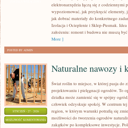
TECHNOLOGIE
ZOSTAŁA WYŁĄCZONA
elektronarzędzia łączą się z codziennymi 
W
wypoziomować, jak przykręcić elementy, j
BUDOWNICTWIE
jak dobrać materiały do konkretnego zadan
Izolacja i Ocieplenie i Sklep-Pusmak. Idea
założeniu: remont i budowa nie muszą być
More ]
POSTED BY ADMIN
Naturalne nawozy i
Świat roślin to miejsce, w której pasja do 
projektowaniu i pielęgnacji ogrodów. To o
działka może zamienić się w spójny ogród,
człowiek odzyskuje spokój. W centrum tej i
region, w którym warunki potrafią się zmi
STYCZEŃ - 27 - 2026
możliwości do tworzenia ogrodów naturali
NATURALNE
MOŻLIWOŚĆ KOMENTOWANIA
zakątków po kompleksowe inwestycje. Pol
NAWOZY
ZOSTAŁA WYŁĄCZONA