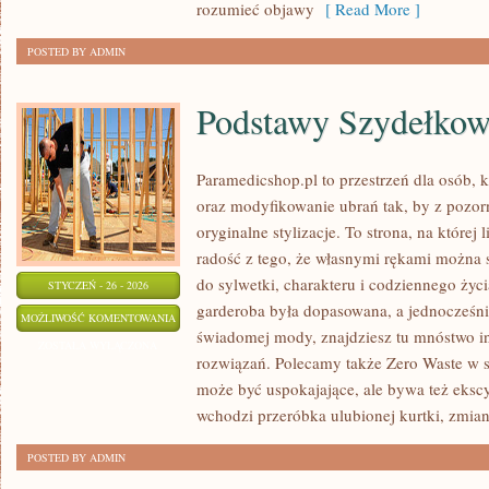
rozumieć objawy
[ Read More ]
POSTED BY ADMIN
Podstawy Szydełkow
Paramedicshop.pl to przestrzeń dla osób, 
oraz modyfikowanie ubrań tak, by z pozo
oryginalne stylizacje. To strona, na której 
radość z tego, że własnymi rękami można s
do sylwetki, charakteru i codziennego życi
STYCZEŃ - 26 - 2026
garderoba była dopasowana, a jednocześni
PODSTAWY
MOŻLIWOŚĆ KOMENTOWANIA
świadomej mody, znajdziesz tu mnóstwo in
SZYDEŁKOWANIA
ZOSTAŁA WYŁĄCZONA
rozwiązań. Polecamy także Zero Waste w sz
może być uspokajające, ale bywa też eksc
wchodzi przeróbka ulubionej kurtki, zmia
POSTED BY ADMIN