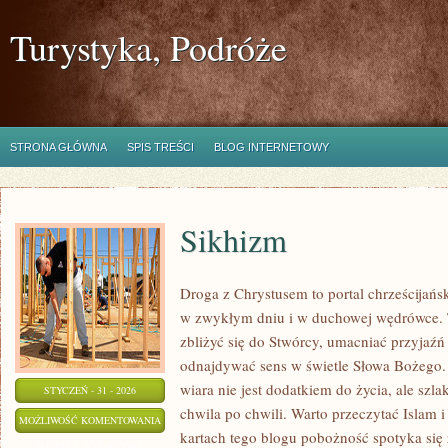
Turystyka, Podróże
STRONA GŁÓWNA
SPIS TREŚCI
BLOG INTERNETOWY
Sikhizm
Droga z Chrystusem to portal chrześcijań
w zwykłym dniu i w duchowej wędrówce. T
zbliżyć się do Stwórcy, umacniać przyjaźń
odnajdywać sens w świetle Słowa Bożego. C
wiara nie jest dodatkiem do życia, ale szl
STYCZEŃ - 31 - 2026
chwila po chwili. Warto przeczytać Islam 
SIKHIZM
MOŻLIWOŚĆ KOMENTOWANIA
kartach tego blogu pobożność spotyka się 
ZOSTAŁA WYŁĄCZONA