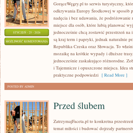
GorąceWęgry.pl to serwis turystyczny, któ
odkrywania Europy Środkowej w sposób p
nadęcia i bez udawania, że podróżowanie
miejsce dla osób, które lubią planować wy
jednocześnie chcą zostawić przestrzeń na
STYCZEŃ - 25 - 2026
są kraj term i papryki, jednak naturalnie pr
PORADY
MOŻLIWOŚĆ KOMENTOWANIA
Republika Czeska oraz Słowacja. To właśni
DLA
ZOSTAŁA WYŁĄCZONA
mozaikę na krótkie wypady i dłuższe trasy,
TURYSTÓW
jednocześnie zaskakująco różnorodne. Zob
i Tajemnicze i opuszczone miejsca. Idea st
praktyczne podpowiedzi
[ Read More ]
POSTED BY ADMIN
Przed ślubem
ZatrzymajFaceta.pl to konkretna przestrzeń
temat miłości i budować dojrzały partnerst