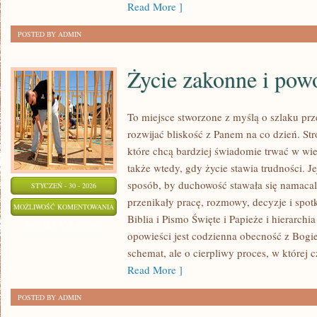
Read More ]
POSTED BY ADMIN
Życie zakonne i pow
To miejsce stworzone z myślą o szlaku pr
rozwijać bliskość z Panem na co dzień. Stro
które chcą bardziej świadomie trwać w wier
także wtedy, gdy życie stawia trudności. Je
sposób, by duchowość stawała się namacaln
STYCZEŃ - 30 - 2026
przenikały pracę, rozmowy, decyzje i spot
ŻYCIE
MOŻLIWOŚĆ KOMENTOWANIA
Biblia i Pismo Święte i Papieże i hierarchi
ZAKONNE
ZOSTAŁA WYŁĄCZONA
opowieści jest codzienna obecność z Bogi
I
schemat, ale o cierpliwy proces, w której
POWOŁANIE
Read More ]
POSTED BY ADMIN