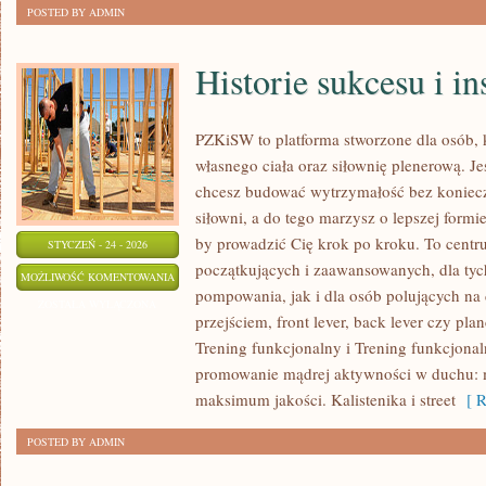
POSTED BY ADMIN
Historie sukcesu i in
PZKiSW to platforma stworzone dla osób, 
własnego ciała oraz siłownię plenerową. Jeś
chcesz budować wytrzymałość bez konieczn
siłowni, a do tego marzysz o lepszej formie,
by prowadzić Cię krok po kroku. To centru
STYCZEŃ - 24 - 2026
początkujących i zaawansowanych, dla tych
HISTORIE
MOŻLIWOŚĆ KOMENTOWANIA
pompowania, jak i dla osób polujących na
SUKCESU
ZOSTAŁA WYŁĄCZONA
przejściem, front lever, back lever czy pla
I
Trening funkcjonalny i Trening funkcjona
INSPIRACJE
promowanie mądrej aktywności w duchu
maksimum jakości. Kalistenika i street
[ R
POSTED BY ADMIN