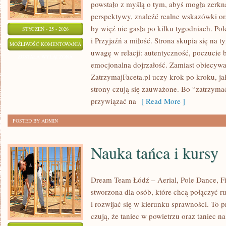
powstało z myślą o tym, abyś mogła zerkną
perspektywy, znaleźć realne wskazówki or
by więź nie gasła po kilku tygodniach. Po
STYCZEŃ - 25 - 2026
i Przyjaźń a miłość. Strona skupia się na
PRZED
MOŻLIWOŚĆ KOMENTOWANIA
uwagę w relacji: autentyczność, poczucie 
ŚLUBEM
ZOSTAŁA WYŁĄCZONA
emocjonalna dojrzałość. Zamiast obiecywać
ZatrzymajFaceta.pl uczy krok po kroku, ja
strony czują się zauważone. Bo “zatrzym
przywiązać na
[ Read More ]
POSTED BY ADMIN
Nauka tańca i kursy
Dream Team Łódź – Aerial, Pole Dance, Fit
stworzona dla osób, które chcą połączyć r
i rozwijać się w kierunku sprawności. To p
czują, że taniec w powietrzu oraz taniec na