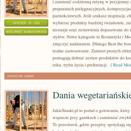
i zamienić codzienną rutynę w przyjemny 
preparatach pielęgnacyjnych, kompozycja
paznokciowych. Jeśli szukasz inspiracji, ch
wybierać produkty bardziej świadomie, zna
STYCZEŃ - 28 - 2026
recenzje oraz zestawienia dopasowane do 
MEDYCYNA
MOŻLIWOŚĆ KOMENTOWANIA
stylów. Nowe kategorie to Kosmetyki i Mo
ESTETYCZNA
ZOSTAŁA WYŁĄCZONA
zmęczyć nadmiarem. Dlatego Beat the bor
realne zastosowanie. Zamiast pustych obie
pomagają dobrać zestaw produktów do kond
roku, trybu życia i preferencji.
[ Read Mor
POSTED BY ADMIN
Dania wegetariański
JakieSmaki.pl to portal o gotowaniu, który
wsparcie przy garnkach i zamieniać zwyk
To przestrzeń, gdzie przepisy spotykają si