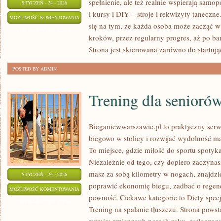
spełnienie, ale też realnie wspierają sam
STYCZEŃ - 24 - 2026
i kursy i DIY – stroje i rekwizyty tanecz
NAUKA
MOŻLIWOŚĆ KOMENTOWANIA
się na tym, że każda osoba może zacząć w
TAŃCA
ZOSTAŁA WYŁĄCZONA
kroków, przez regularny progres, aż po b
I
Strona jest skierowana zarówno do startują
KURSY
POSTED BY ADMIN
Trening dla senioró
Bieganiewwarszawie.pl to praktyczny serwi
biegowo w stolicy i rozwijać wydolność mą
To miejsce, gdzie miłość do sportu spoty
Niezależnie od tego, czy dopiero zaczyna
masz za sobą kilometry w nogach, znajdzi
STYCZEŃ - 24 - 2026
poprawić ekonomię biegu, zadbać o regen
TRENING
MOŻLIWOŚĆ KOMENTOWANIA
pewność. Ciekawe kategorie to Diety specj
DLA
ZOSTAŁA WYŁĄCZONA
Trening na spalanie tłuszczu. Strona powst
SENIORÓW