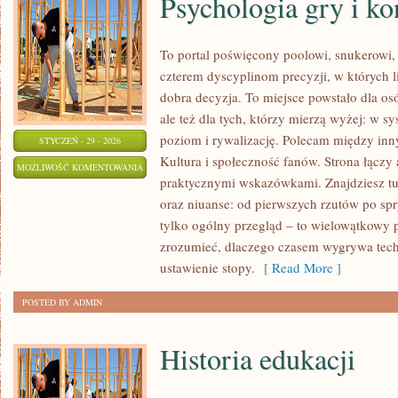
Psychologia gry i ko
To portal poświęcony poolowi, snukerowi,
czterem dyscyplinom precyzji, w których l
dobra decyzja. To miejsce powstało dla osó
ale też dla tych, którzy mierzą wyżej: w 
poziom i rywalizację. Polecam między inny
STYCZEŃ - 29 - 2026
Kultura i społeczność fanów. Strona łącz
PSYCHOLOGIA
MOŻLIWOŚĆ KOMENTOWANIA
praktycznymi wskazówkami. Znajdziesz tu 
GRY
ZOSTAŁA WYŁĄCZONA
oraz niuanse: od pierwszych rzutów po spry
I
tylko ogólny przegląd – to wielowątkowy
KONCENTRACJA
zrozumieć, dlaczego czasem wygrywa tech
ustawienie stopy.
[ Read More ]
POSTED BY ADMIN
Historia edukacji