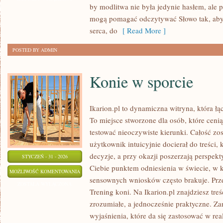
by modlitwa nie była jedynie hasłem, ale p
mogą pomagać odczytywać Słowo tak, aby
serca, do
[ Read More ]
POSTED BY ADMIN
Konie w sporcie
Ikarion.pl to dynamiczna witryna, która ł
To miejsce stworzone dla osób, które cenią
testować nieoczywiste kierunki. Całość zo
użytkownik intuicyjnie docierał do treści,
decyzje, a przy okazji poszerzają perspekt
STYCZEŃ - 31 - 2026
Ciebie punktem odniesienia w świecie, w k
KONIE
MOŻLIWOŚĆ KOMENTOWANIA
sensownych wniosków często brakuje. Prze
W
ZOSTAŁA WYŁĄCZONA
Trening koni. Na Ikarion.pl znajdziesz tre
SPORCIE
zrozumiałe, a jednocześnie praktyczne. Za
wyjaśnienia, które da się zastosować w rea