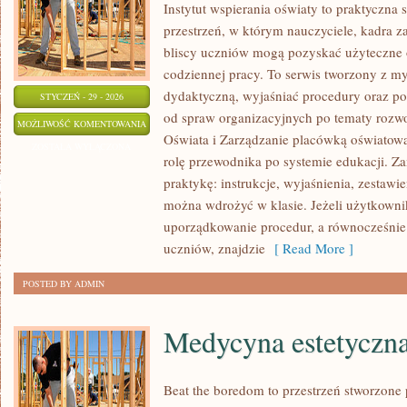
Instytut wspierania oświaty to praktyczna
przestrzeń, w którym nauczyciele, kadra z
bliscy uczniów mogą pozyskać użyteczne 
codziennej pracy. To serwis tworzony z my
dydaktyczną, wyjaśniać procedury oraz p
STYCZEŃ - 29 - 2026
od spraw organizacyjnych po tematy rozwo
HISTORIA
MOŻLIWOŚĆ KOMENTOWANIA
Oświata i Zarządzanie placówką oświatową.
EDUKACJI
ZOSTAŁA WYŁĄCZONA
rolę przewodnika po systemie edukacji. Z
praktykę: instrukcje, wyjaśnienia, zestawien
można wdrożyć w klasie. Jeżeli użytkown
uporządkowanie procedur, a równocześnie
uczniów, znajdzie
[ Read More ]
POSTED BY ADMIN
Medycyna estetyczn
Beat the boredom to przestrzeń stworzone