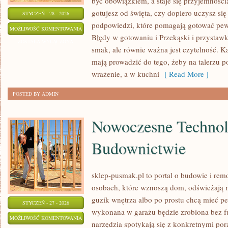
być obowiązkiem, a staje się przyjemności
gotujesz od święta, czy dopiero uczysz się
STYCZEŃ - 28 - 2026
podpowiedzi, które pomagają gotować pewni
DANIA
MOŻLIWOŚĆ KOMENTOWANIA
Błędy w gotowaniu i Przekąski i przystawk
WEGETARIAŃSKIE
ZOSTAŁA WYŁĄCZONA
smak, ale równie ważna jest czytelność. K
I
mają prowadzić do tego, żeby na talerzu po
WEGAŃSKIE
wrażenie, a w kuchni
[ Read More ]
POSTED BY ADMIN
Nowoczesne Technol
Budownictwie
sklep-pusmak.pl to portal o budowie i rem
osobach, które wznoszą dom, odświeżają m
guzik wnętrza albo po prostu chcą mieć p
STYCZEŃ - 27 - 2026
wykonana w garażu będzie zrobiona bez fu
NOWOCZESNE
MOŻLIWOŚĆ KOMENTOWANIA
narzędzia spotykają się z konkretnymi pora