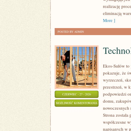
realizację pro
eliminacją war
More ]
POSTED BY ADMIN
Technol
Ekos-Sułów to 
pokazuje, że ś
wyrzeczeń, sko
przestrzeń, w 
podpowiedzi or
CZERWIEC - 27 - 2026
domu, zakupów,
TECHNOLOGIE
MOŻLIWOŚĆ KOMENTOWANIA
nowoczesnych r
DLA
ZOSTAŁA WYŁĄCZONA
Strona została
PLANETY
współczesne wy
napisanych w p