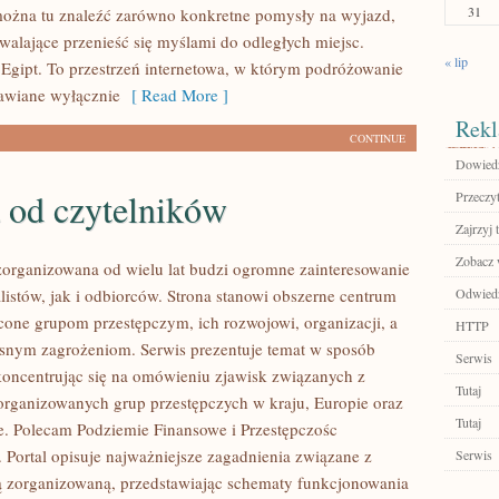
31
ożna tu znaleźć zarówno konkretne pomysły na wyjazd,
zwalające przenieść się myślami do odległych miejsc.
« lip
 Egipt. To przestrzeń internetowa, w którym podróżowanie
tawiane wyłącznie
[ Read More ]
Rekl
CONTINUE
Dowiedz 
 od czytelników
Przeczyt
Zajrzyj t
Zobacz 
zorganizowana od wielu lat budzi ogromne zainteresowanie
listów, jak i odbiorców. Strona stanowi obszerne centrum
Odwiedź 
one grupom przestępczym, ich rozwojowi, organizacji, a
HTTP
snym zagrożeniom. Serwis prezentuje temat w sposób
Serwis
koncentrując się na omówieniu zjawisk związanych z
Tutaj
zorganizowanych grup przestępczych w kraju, Europie oraz
Tutaj
e. Polecam Podziemie Finansowe i Przestępczośc
 Portal opisuje najważniejsze zagadnienia związane z
Serwis
ą zorganizowaną, przedstawiając schematy funkcjonowania