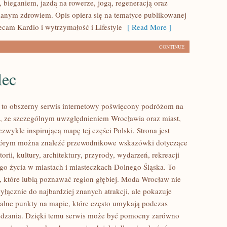
 bieganiem, jazdą na rowerze, jogą, regeneracją oraz
anym zdrowiem. Opis opiera się na tematyce publikowanej
ecam Kardio i wytrzymałość i Lifestyle
[ Read More ]
CONTINUE
lec
to obszerny serwis internetowy poświęcony podróżom na
, ze szczególnym uwzględnieniem Wrocławia oraz miast,
ezwykle inspirującą mapę tej części Polski. Strona jest
tórym można znaleźć przewodnikowe wskazówki dotyczące
torii, kultury, architektury, przyrody, wydarzeń, rekreacji
go życia w miastach i miasteczkach Dolnego Śląska. To
b, które lubią poznawać region głębiej. Moda Wrocław nie
yłącznie do najbardziej znanych atrakcji, ale pokazuje
alne punkty na mapie, które często umykają podczas
edzania. Dzięki temu serwis może być pomocny zarówno