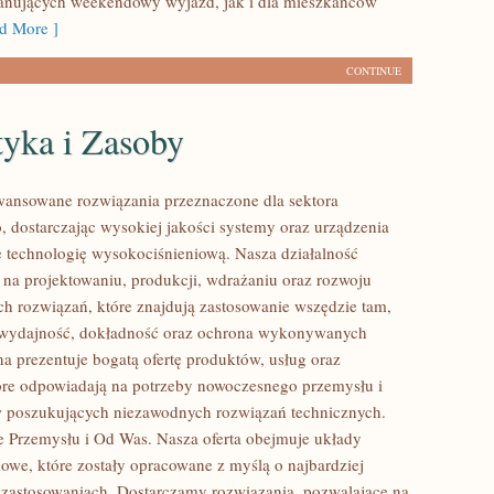
lanujących weekendowy wyjazd, jak i dla mieszkańców
d More ]
CONTINUE
tyka i Zasoby
ansowane rozwiązania przeznaczone dla sektora
 dostarczając wysokiej jakości systemy oraz urządzenia
 technologię wysokociśnieniową. Nasza działalność
ę na projektowaniu, produkcji, wdrażaniu oraz rozwoju
 rozwiązań, które znajdują zastosowanie wszędzie tam,
ę wydajność, dokładność oraz ochrona wykonywanych
na prezentuje bogatą ofertę produktów, usług oraz
tóre odpowiadają na potrzeby nowoczesnego przemysłu i
w poszukujących niezawodnych rozwiązań technicznych.
 Przemysłu i Od Was. Nasza oferta obejmuje układy
owe, które zostały opracowane z myślą o najbardziej
zastosowaniach. Dostarczamy rozwiązania, pozwalające na