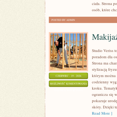
ciała. Strona 
osób, które ch
POSTED BY ADMIN
Makija
Studio Veriss 
poradom dla os
Strona ma chara
stylizacją fryz
którym można z
CZERWIEC - 19 - 2026
codzienny wygl
MAKIJAŻ
MOŻLIWOŚĆ KOMENTOWANIA
kroku. Tematyk
KROK
ZOSTAŁA WYŁĄCZONA
ogranicza się 
PO
pokazuje urodę
KROKU
skóry. Dzięki 
Read More ]