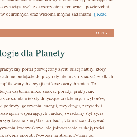
cesów związanych z czyszczeniem, renowacją powierzchni,
stw ochronnych oraz wieloma innymi zadaniami
[ Read
CONTINUE
ogie dla Planety
praktyczny portal poświęcony życiu bliżej natury, który
wiadome podejście do przyrody nie musi oznaczać wielkich
mplikowanych decyzji ani kosztownych zmian. To
którym czytelnik może znaleźć porady, praktyczne
az zrozumiałe teksty dotyczące codziennych wyborów,
 podróży, gotowania, energii, recyklingu, przyrody i
ozwiązań wspierających bardziej świadomy styl życia.
 przygotowana z myślą o osobach, które chcą odkrywać
zwania środowiskowe, ale jednocześnie szukają treści
rzystępny sposób. Nowości na stronie Pytania od