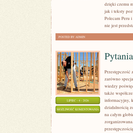
dzięki czemu m
jak i teksty po
Polecam Peru i
nie jest przeds
POSTED BY ADMIN
Pytania
Przestępczość 
zarówno specja
wiedzy poświęc
także współcze
informacyjny, 
LIPIEC - 4 - 2026
działalnością 
PYTANIA
MOŻLIWOŚĆ KOMENTOWANIA
na całym globi
OD
ZOSTAŁA WYŁĄCZONA
zorganizowana.
CZYTELNIKÓW
przestępczości