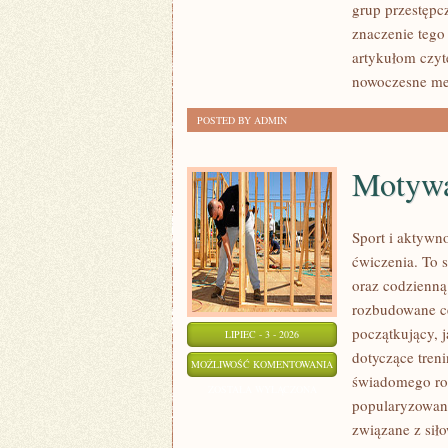
grup przestępcz
znaczenie tego
artykułom czyt
nowoczesne met
POSTED BY ADMIN
Motywac
Sport i aktywno
ćwiczenia. To 
oraz codzienną
rozbudowane c
początkujący, 
LIPIEC - 3 - 2026
dotyczące tren
MOTYWACJA
MOŻLIWOŚĆ KOMENTOWANIA
świadomego roz
I
ZOSTAŁA WYŁĄCZONA
popularyzowani
PSYCHOLOGIA
związane z siło
SPORTU