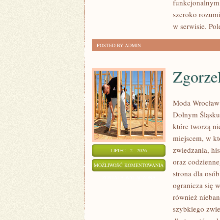
funkcjonalnym,
szeroko rozumi
w serwisie. Pol
POSTED BY ADMIN
Zgorze
Moda Wrocław 
Dolnym Śląsku
które tworzą ni
miejscem, w k
zwiedzania, his
LIPIEC - 2 - 2026
oraz codzienne
ZGORZELEC
MOŻLIWOŚĆ KOMENTOWANIA
strona dla osó
ZOSTAŁA WYŁĄCZONA
ogranicza się w
również nieban
szybkiego zwi