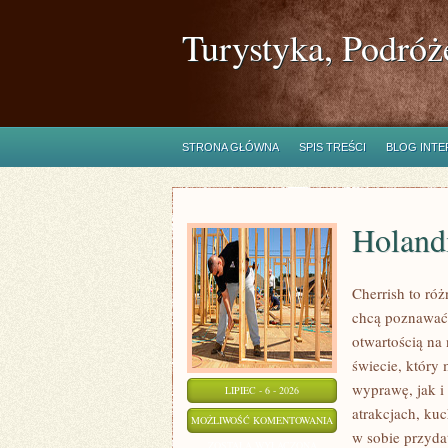
Turystyka, Podróż
STRONA GŁÓWNA
SPIS TREŚCI
BLOG INT
Holand
Cherrish to róż
chcą poznawać 
otwartością na
świecie, który
wyprawę, jak i 
LIPIEC - 6 - 2026
atrakcjach, kuc
HOLANDIA
MOŻLIWOŚĆ KOMENTOWANIA
w sobie przyda
ZOSTAŁA WYŁĄCZONA