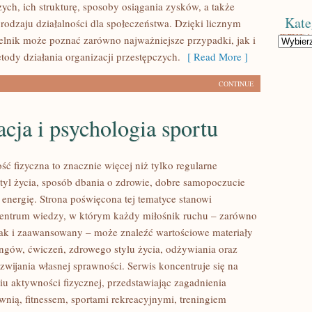
ych, ich strukturę, sposoby osiągania zysków, a także
Kate
 rodzaju działalności dla społeczeństwa. Dzięki licznym
elnik może poznać zarówno najważniejsze przypadki, jak i
Kategorie
ody działania organizacji przestępczych.
[ Read More ]
CONTINUE
ja i psychologia sportu
ść fizyczna to znacznie więcej niż tylko regularne
styl życia, sposób dbania o zdrowie, dobre samopoczucie
 energię. Strona poświęcona tej tematyce stanowi
entrum wiedzy, w którym każdy miłośnik ruchu – zarówno
jak i zaawansowany – może znaleźć wartościowe materiały
ingów, ćwiczeń, zdrowego stylu życia, odżywiania oraz
wijania własnej sprawności. Serwis koncentruje się na
u aktywności fizycznej, przedstawiając zagadnienia
wnią, fitnessem, sportami rekreacyjnymi, treningiem