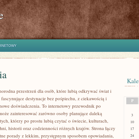
e
ERNETOWY
ia
Kale
norodna przestrzeń dla osób, które lubią odkrywać świat i
fascynujące destynacje bez pośpiechu, z ciekawością i
P
 nowe doświadczenia. To internetowy przewodnik po
 może zainteresować zarówno osoby planujące daleką
3
tych, którzy po prostu lubią czytać o świecie, kulturach,
10
hni, historii oraz codzienności różnych krajów. Strona łączy
17
tne porady z lekkim, przystępnym sposobem opowiadania,
24