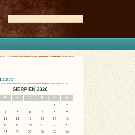
ndarz:
SIERPIEŃ 2026
W
Ś
C
P
S
N
1
2
4
5
6
7
8
9
11
12
13
14
15
16
18
19
20
21
22
23
25
26
27
28
29
30