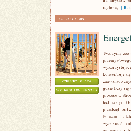
dla turystów p
regionu,
[ Rea
POSTED BY ADMIN
Energe
Tworzymy zaaw
przemysłowego,
wykorzystujące
koncentruje si
zaawansowanych
CZERWIEC - 30 - 2026
gdzie liczy si
ENERGETYKA
MOŻLIWOŚĆ KOMENTOWANIA
procesów. Stro
I
ZOSTAŁA WYŁĄCZONA
technologii, k
ZASOBY
przedsiębiorst
Polecam Ludzie
wysokociśnieni
wymagających 