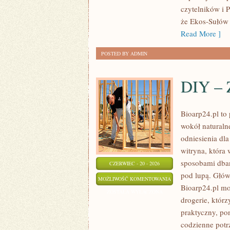
czytelników i 
że Ekos-Sułów 
Read More ]
POSTED BY ADMIN
DIY – 
Bioarp24.pl to 
wokół naturaln
odniesienia dla
witryna, która 
sposobami dban
CZERWIEC - 20 - 2026
pod lupą. Głów
DIY
MOŻLIWOŚĆ KOMENTOWANIA
Bioarp24.pl mo
–
ZOSTAŁA WYŁĄCZONA
drogerie, którz
ZRÓB
praktyczny, po
TO
codzienne potr
SAM