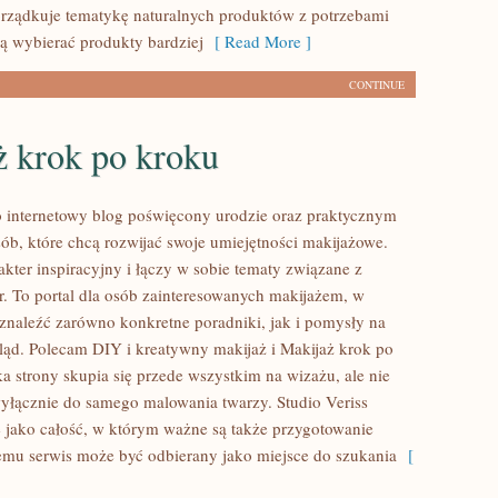
porządkuje tematykę naturalnych produktów z potrzebami
cą wybierać produkty bardziej
[ Read More ]
CONTINUE
ż krok po kroku
to internetowy blog poświęcony urodzie oraz praktycznym
ób, które chcą rozwijać swoje umiejętności makijażowe.
kter inspiracyjny i łączy w sobie tematy związane z
ur. To portal dla osób zainteresowanych makijażem, w
naleźć zarówno konkretne poradniki, jak i pomysły na
ąd. Polecam DIY i kreatywny makijaż i Makijaż krok po
a strony skupia się przede wszystkim na wizażu, ale nie
wyłącznie do samego malowania twarzy. Studio Veriss
 jako całość, w którym ważne są także przygotowanie
temu serwis może być odbierany jako miejsce do szukania
[