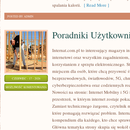
spalania kalorii.
[ Read More ]
POSTED BY ADMIN
Poradniki Użytkown
Internat.com.pl to interesujący magazyn 
internetowi oraz wszystkim zagadnieniom, 
korzystaniem z sprzętu elektronicznego.
miejscem dla osób, które chcą przyswoić św
bezprzewodowych, światłowodów, 5G, chm
CZERWIEC - 17 - 2026
cyberbezpieczeństwa oraz codziennych ro
PORADNIKI
MOŻLIWOŚĆ KOMENTOWANIA
Nowości na stronie: Internet Mobilny i 5G 
UŻYTKOWNIKA
ZOSTAŁA WYŁĄCZONA
przestrzeń, w którym internet zostaje pok
Zamiast technicznego żargonu, czytelnik m
które pomagają rozwiązać problem. Intern
kompendium dla każdego, kto chce sprawni
Główna tematyka strony skupia się wokół 