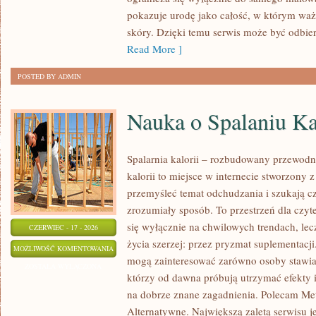
PO
pokazuje urodę jako całość, w którym waż
KROKU
skóry. Dzięki temu serwis może być odbie
Read More ]
POSTED BY ADMIN
Nauka o Spalaniu Ka
Spalarnia kalorii – rozbudowany przewodni
kalorii to miejsce w internecie stworzony 
przemyśleć temat odchudzania i szukają c
zrozumiały sposób. To przestrzeń dla czyt
się wyłącznie na chwilowych trendach, lec
CZERWIEC - 17 - 2026
życia szerzej: przez pryzmat suplementacji
NAUKA
MOŻLIWOŚĆ KOMENTOWANIA
mogą zainteresować zarówno osoby stawiają
O
ZOSTAŁA WYŁĄCZONA
którzy od dawna próbują utrzymać efekty i
SPALANIU
na dobrze znane zagadnienia. Polecam Me
KALORII
Alternatywne. Największą zaletą serwisu je