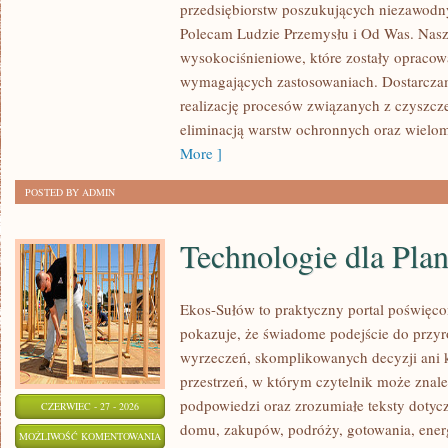
przedsiębiorstw poszukujących niezawodn
Polecam Ludzie Przemysłu i Od Was. Nasz
wysokociśnieniowe, które zostały opracow
wymagających zastosowaniach. Dostarczam
realizację procesów związanych z czyszcz
eliminacją warstw ochronnych oraz wielo
More ]
POSTED BY ADMIN
Technologie dla Plan
Ekos-Sułów to praktyczny portal poświęcon
pokazuje, że świadome podejście do przyr
wyrzeczeń, skomplikowanych decyzji ani 
przestrzeń, w którym czytelnik może znale
podpowiedzi oraz zrozumiałe teksty doty
CZERWIEC - 27 - 2026
domu, zakupów, podróży, gotowania, energi
TECHNOLOGIE
MOŻLIWOŚĆ KOMENTOWANIA