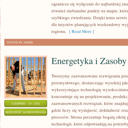
ogranicza się wyłącznie do najbardziej zna
również niebanalne punkty na mapie, któr
szybkiego zwiedzania. Dzięki temu serw
dla turystów planujących weekendowy wyj
regionu,
[ Read More ]
POSTED BY ADMIN
Energetyka i Zasoby
Tworzymy zaawansowane rozwiązania prze
przemysłowego, dostarczając wysokiej jak
wykorzystujące technologię wysokociśnien
koncentruje się na projektowaniu, produkc
zaawansowanych rozwiązań, które znajduj
CZERWIEC - 30 - 2026
gdzie liczy się wydajność, dokładność o
ENERGETYKA
MOŻLIWOŚĆ KOMENTOWANIA
procesów. Strona prezentuje bogatą ofertę
I
ZOSTAŁA WYŁĄCZONA
technologii, które odpowiadają na potrze
ZASOBY