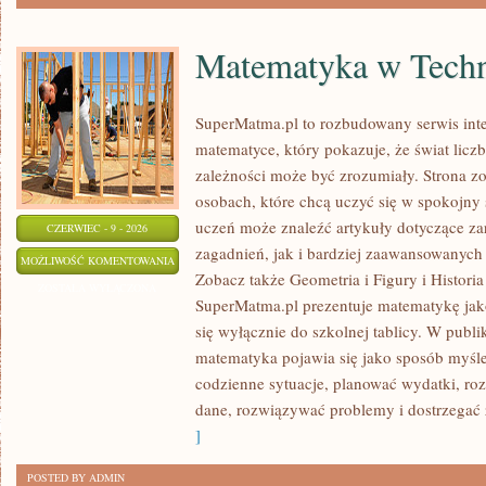
Matematyka w Techn
SuperMatma.pl to rozbudowany serwis in
matematyce, który pokazuje, że świat licz
zależności może być zrozumiały. Strona zo
osobach, które chcą uczyć się w spokojny
uczeń może znaleźć artykuły dotyczące 
CZERWIEC - 9 - 2026
zagadnień, jak i bardziej zaawansowanyc
MATEMATYKA
MOŻLIWOŚĆ KOMENTOWANIA
Zobacz także Geometria i Figury i Histori
W
ZOSTAŁA WYŁĄCZONA
SuperMatma.pl prezentuje matematykę jako
TECHNOLOGII
się wyłącznie do szkolnej tablicy. W publ
I
matematyka pojawia się jako sposób myśl
NAUCE
codzienne sytuacje, planować wydatki, ro
dane, rozwiązywać problemy i dostrzegać 
]
POSTED BY ADMIN