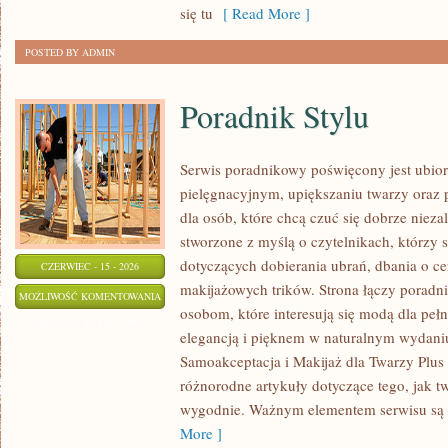
się tu
[ Read More ]
POSTED BY ADMIN
Poradnik Stylu
Serwis poradnikowy poświęcony jest ubior
pielęgnacyjnym, upiększaniu twarzy oraz
dla osób, które chcą czuć się dobrze niezal
stworzone z myślą o czytelnikach, którzy 
dotyczących dobierania ubrań, dbania o 
CZERWIEC - 15 - 2026
makijażowych trików. Strona łączy poradn
PORADNIK
MOŻLIWOŚĆ KOMENTOWANIA
osobom, które interesują się modą dla peł
STYLU
ZOSTAŁA WYŁĄCZONA
elegancją i pięknem w naturalnym wydaniu
Samoakceptacja i Makijaż dla Twarzy Plus 
różnorodne artykuły dotyczące tego, jak tw
wygodnie. Ważnym elementem serwisu są p
More ]