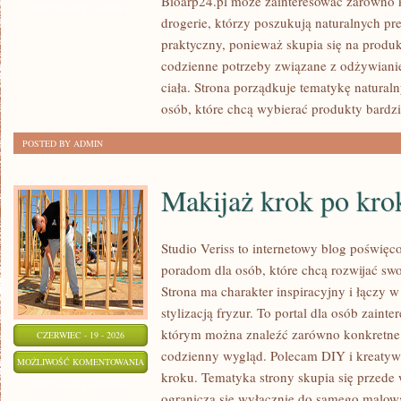
Bioarp24.pl może zainteresować zarówno k
–
ZOSTAŁA WYŁĄCZONA
drogerie, którzy poszukują naturalnych pre
ZRÓB
praktyczny, ponieważ skupia się na produ
TO
codzienne potrzeby związane z odżywiani
SAM
ciała. Strona porządkuje tematykę natura
osób, które chcą wybierać produkty bardzi
POSTED BY ADMIN
Makijaż krok po kro
Studio Veriss to internetowy blog poświę
poradom dla osób, które chcą rozwijać sw
Strona ma charakter inspiracyjny i łączy 
stylizacją fryzur. To portal dla osób zain
którym można znaleźć zarówno konkretne 
CZERWIEC - 19 - 2026
codzienny wygląd. Polecam DIY i kreatyw
MAKIJAŻ
MOŻLIWOŚĆ KOMENTOWANIA
kroku. Tematyka strony skupia się przede 
KROK
ZOSTAŁA WYŁĄCZONA
ogranicza się wyłącznie do samego malowa