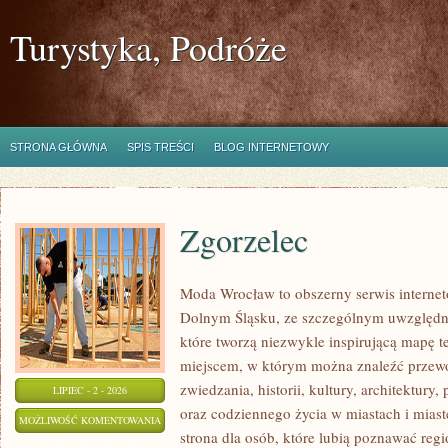
Turystyka, Podróże
STRONA GŁÓWNA
SPIS TREŚCI
BLOG INTERNETOWY
Zgorzelec
Moda Wrocław to obszerny serwis intern
Dolnym Śląsku, ze szczególnym uwzględni
które tworzą niezwykle inspirującą mapę tej
miejscem, w którym można znaleźć prze
zwiedzania, historii, kultury, architektury,
LIPIEC - 2 - 2026
oraz codziennego życia w miastach i mias
ZGORZELEC
MOŻLIWOŚĆ KOMENTOWANIA
strona dla osób, które lubią poznawać reg
ZOSTAŁA WYŁĄCZONA