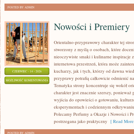
POSTED BY ADMIN
Nowości i Premiery
Orientalno-przyprawowy charakter tej stron
stworzony z myślą o osobach, które docen
nieoczywiste smaki i kulinarne inspiracje 
internetowa przestrzeń, która może zain
kucharzy, jak i tych, którzy od dawna wi
CZERWIEC - 14 - 2026
przyprawy potrafią całkowicie odmienić na
NOWOŚCI
MOŻLIWOŚĆ KOMENTOWANIA
Tematyka strony koncentruje się wokół orie
I
ZOSTAŁA WYŁĄCZONA
charakter jest znacznie szerszy, ponieważ
PREMIERY
wyjścia do opowieści o gotowaniu, kulturz
eksperymentach i codziennym odkrywani
Polecamy Perfumy a Okazje i Nowości i Pr
postrzegana jako praktyczny
[ Read More
POSTED BY ADMIN