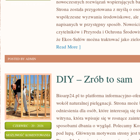
nowoczesnych rozwiązań wspierających bar
DLA
ZOSTAŁA WYŁĄCZONA
Strona została przygotowana z myślą o os
PLANETY
współczesne wyzwania środowiskowe, ale j
napisanych w przystępny sposób. Nowości 
czytelników i Przyroda i Ochrona Środowis
że Ekos-Sułów można traktować jako ziel
Read More ]
POSTED BY ADMIN
DIY – Zrób to sam
Bioarp24.pl to platforma informacyjno-ofer
wokół naturalnej pielęgnacji. Strona może
odniesienia dla osób, które interesują się
witryna, która wpisuje się w rosnące zain
sposobami dbania o wygląd. Polecamy Kosm
CZERWIEC - 20 - 2026
pod lupą. Głównym motywem strony jest te
DIY
MOŻLIWOŚĆ KOMENTOWANIA