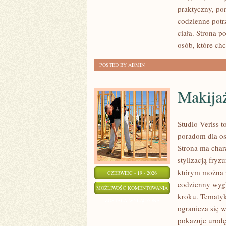
ZRÓB
praktyczny, po
TO
codzienne potr
SAM
ciała. Strona 
osób, które ch
POSTED BY ADMIN
Makija
Studio Veriss 
poradom dla os
Strona ma chara
stylizacją fryz
którym można z
CZERWIEC - 19 - 2026
codzienny wygl
MAKIJAŻ
MOŻLIWOŚĆ KOMENTOWANIA
kroku. Tematyk
KROK
ZOSTAŁA WYŁĄCZONA
ogranicza się 
PO
pokazuje urodę
KROKU