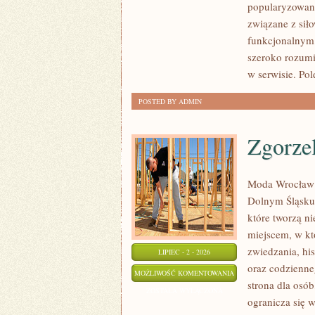
popularyzowani
PSYCHOLOGIA
związane z siło
SPORTU
funkcjonalnym,
szeroko rozumi
w serwisie. Pol
POSTED BY ADMIN
Zgorze
Moda Wrocław 
Dolnym Śląsku
które tworzą ni
miejscem, w k
zwiedzania, his
LIPIEC - 2 - 2026
oraz codzienne
ZGORZELEC
MOŻLIWOŚĆ KOMENTOWANIA
strona dla osó
ZOSTAŁA WYŁĄCZONA
ogranicza się w