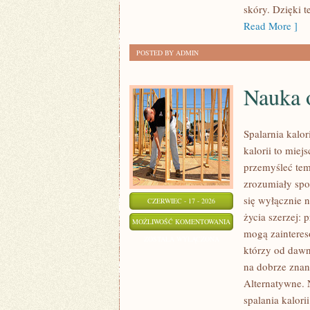
skóry. Dzięki 
Read More ]
POSTED BY ADMIN
Nauka o
Spalarnia kalo
kalorii to miej
przemyśleć tem
zrozumiały spos
się wyłącznie 
CZERWIEC - 17 - 2026
życia szerzej: 
NAUKA
MOŻLIWOŚĆ KOMENTOWANIA
mogą zainteres
O
ZOSTAŁA WYŁĄCZONA
którzy od dawn
SPALANIU
na dobrze znan
KALORII
Alternatywne. N
spalania kalorii