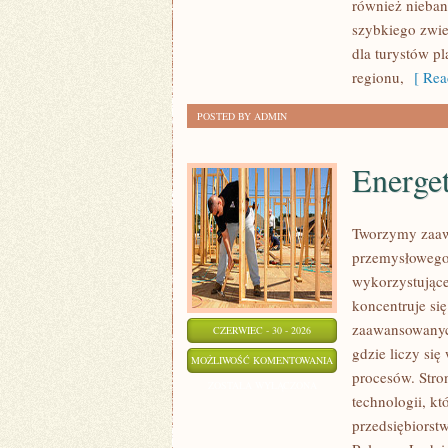
również nieban
szybkiego zwi
dla turystów p
regionu,
[ Rea
POSTED BY ADMIN
Energe
Tworzymy zaaw
przemysłowego,
wykorzystujące
koncentruje si
zaawansowanych
CZERWIEC - 30 - 2026
gdzie liczy si
ENERGETYKA
MOŻLIWOŚĆ KOMENTOWANIA
procesów. Stro
I
ZOSTAŁA WYŁĄCZONA
technologii, k
ZASOBY
przedsiębiorst