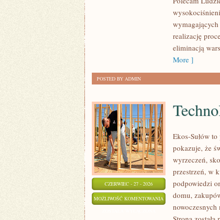
Polecam Ludzie
wysokociśnieni
wymagających 
realizację pro
eliminacją war
More ]
POSTED BY ADMIN
Technol
Ekos-Sułów to 
pokazuje, że ś
wyrzeczeń, sko
przestrzeń, w 
podpowiedzi or
CZERWIEC - 27 - 2026
domu, zakupów,
TECHNOLOGIE
MOŻLIWOŚĆ KOMENTOWANIA
nowoczesnych r
DLA
ZOSTAŁA WYŁĄCZONA
Strona została