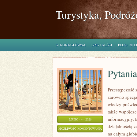
Turystyka, Podróż
STRONA GŁÓWNA
SPIS TREŚCI
BLOG INT
Pytania
Przestępczość 
zarówno specja
wiedzy poświęc
także współcze
informacyjny, 
LIPIEC - 4 - 2026
działalnością 
PYTANIA
MOŻLIWOŚĆ KOMENTOWANIA
na całym globi
OD
ZOSTAŁA WYŁĄCZONA