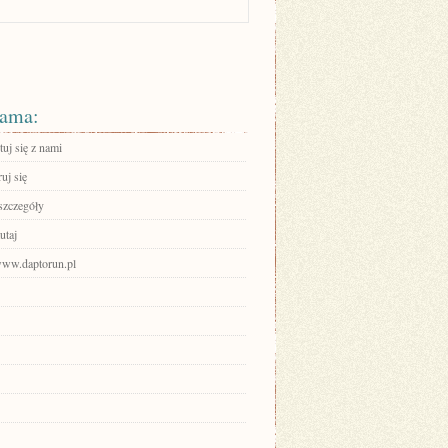
ama:
uj się z nami
ruj się
szczegóły
utaj
/www.daptorun.pl