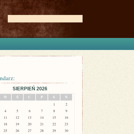
ndarz:
SIERPIEŃ 2026
W
Ś
C
P
S
N
1
2
4
5
6
7
8
9
11
12
13
14
15
16
18
19
20
21
22
23
25
26
27
28
29
30