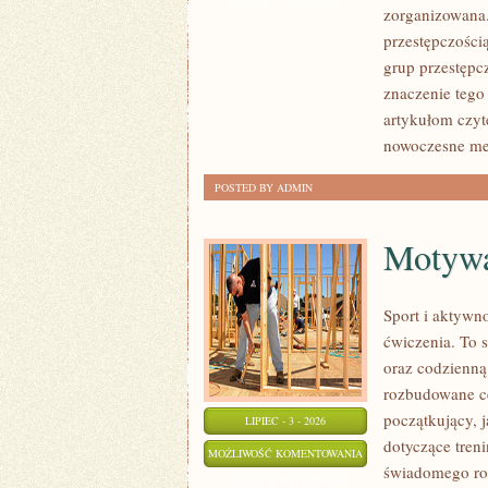
zorganizowana.
CZYTELNIKÓW
przestępczości
grup przestępcz
znaczenie tego
artykułom czyt
nowoczesne met
POSTED BY ADMIN
Motywac
Sport i aktywno
ćwiczenia. To 
oraz codzienną
rozbudowane c
początkujący, 
LIPIEC - 3 - 2026
dotyczące tren
MOTYWACJA
MOŻLIWOŚĆ KOMENTOWANIA
świadomego roz
I
ZOSTAŁA WYŁĄCZONA