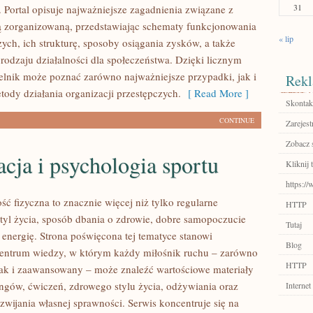
31
 Portal opisuje najważniejsze zagadnienia związane z
ą zorganizowaną, przedstawiając schematy funkcjonowania
« lip
ych, ich strukturę, sposoby osiągania zysków, a także
 rodzaju działalności dla społeczeństwa. Dzięki licznym
elnik może poznać zarówno najważniejsze przypadki, jak i
Rekl
ody działania organizacji przestępczych.
[ Read More ]
Skontakt
CONTINUE
Zarejest
Zobacz 
ja i psychologia sportu
Kliknij t
https:/
ść fizyczna to znacznie więcej niż tylko regularne
HTTP
styl życia, sposób dbania o zdrowie, dobre samopoczucie
Tutaj
 energię. Strona poświęcona tej tematyce stanowi
Blog
entrum wiedzy, w którym każdy miłośnik ruchu – zarówno
HTTP
jak i zaawansowany – może znaleźć wartościowe materiały
ingów, ćwiczeń, zdrowego stylu życia, odżywiania oraz
Internet
wijania własnej sprawności. Serwis koncentruje się na