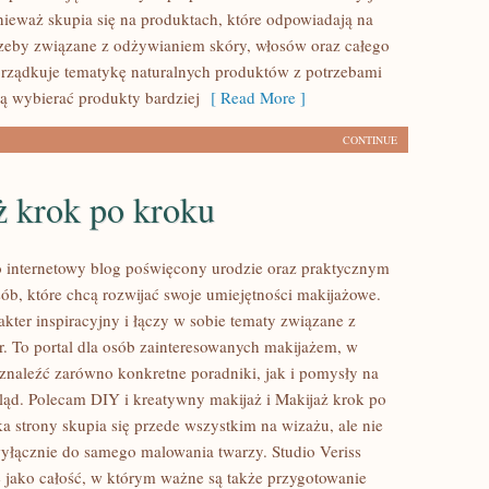
nieważ skupia się na produktach, które odpowiadają na
zeby związane z odżywianiem skóry, włosów oraz całego
porządkuje tematykę naturalnych produktów z potrzebami
cą wybierać produkty bardziej
[ Read More ]
CONTINUE
ż krok po kroku
to internetowy blog poświęcony urodzie oraz praktycznym
ób, które chcą rozwijać swoje umiejętności makijażowe.
kter inspiracyjny i łączy w sobie tematy związane z
ur. To portal dla osób zainteresowanych makijażem, w
naleźć zarówno konkretne poradniki, jak i pomysły na
ąd. Polecam DIY i kreatywny makijaż i Makijaż krok po
a strony skupia się przede wszystkim na wizażu, ale nie
wyłącznie do samego malowania twarzy. Studio Veriss
 jako całość, w którym ważne są także przygotowanie