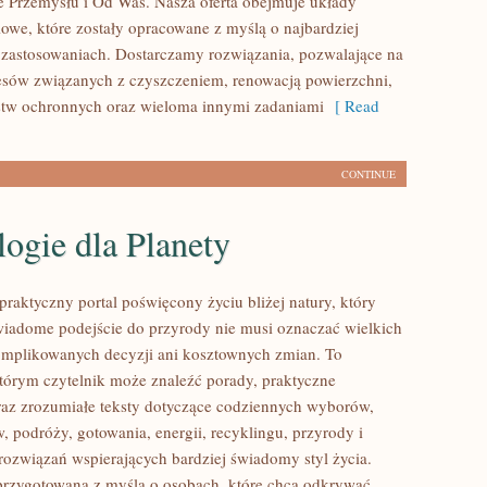
 Przemysłu i Od Was. Nasza oferta obejmuje układy
owe, które zostały opracowane z myślą o najbardziej
zastosowaniach. Dostarczamy rozwiązania, pozwalające na
cesów związanych z czyszczeniem, renowacją powierzchni,
stw ochronnych oraz wieloma innymi zadaniami
[ Read
CONTINUE
ogie dla Planety
praktyczny portal poświęcony życiu bliżej natury, który
wiadome podejście do przyrody nie musi oznaczać wielkich
mplikowanych decyzji ani kosztownych zmian. To
którym czytelnik może znaleźć porady, praktyczne
az zrozumiałe teksty dotyczące codziennych wyborów,
 podróży, gotowania, energii, recyklingu, przyrody i
ozwiązań wspierających bardziej świadomy styl życia.
 przygotowana z myślą o osobach, które chcą odkrywać