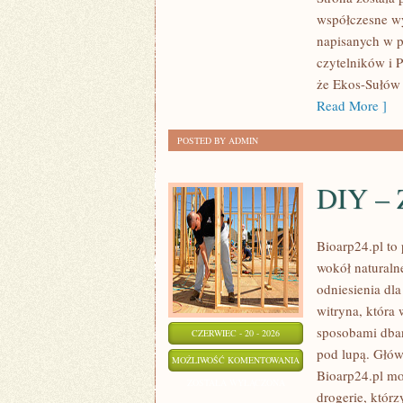
PLANETY
współczesne wy
napisanych w p
czytelników i 
że Ekos-Sułów 
Read More ]
POSTED BY ADMIN
DIY – 
Bioarp24.pl to 
wokół naturaln
odniesienia dla
witryna, która 
sposobami dban
CZERWIEC - 20 - 2026
pod lupą. Głów
DIY
MOŻLIWOŚĆ KOMENTOWANIA
Bioarp24.pl mo
–
ZOSTAŁA WYŁĄCZONA
drogerie, którz