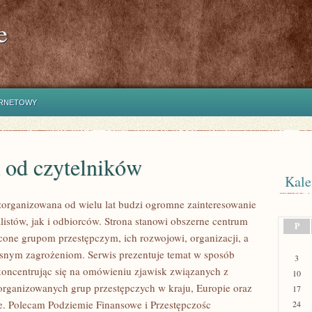
e
ERNETOWY
 od czytelników
Kale
zorganizowana od wielu lat budzi ogromne zainteresowanie
listów, jak i odbiorców. Strona stanowi obszerne centrum
P
one grupom przestępczym, ich rozwojowi, organizacji, a
snym zagrożeniom. Serwis prezentuje temat w sposób
3
koncentrując się na omówieniu zjawisk związanych z
10
zorganizowanych grup przestępczych w kraju, Europie oraz
17
e. Polecam Podziemie Finansowe i Przestępczośc
24