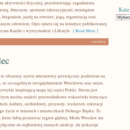
u aktywności fizycznej, przedstawiając zagadnienia
Kate
wnią, fitnessem, sportami rekreacyjnymi, treningiem
 bieganiem, jazdą na rowerze, jogą, regeneracją oraz
Kategorie
anym zdrowiem. Opis opiera się na tematyce publikowanej
ecam Kardio i wytrzymałość i Lifestyle
[ Read More ]
CONTINUE
lec
to obszerny serwis internetowy poświęcony podróżom na
, ze szczególnym uwzględnieniem Wrocławia oraz miast,
ezwykle inspirującą mapę tej części Polski. Strona jest
tórym można znaleźć przewodnikowe wskazówki dotyczące
torii, kultury, architektury, przyrody, wydarzeń, rekreacji
go życia w miastach i miasteczkach Dolnego Śląska. To
b, które lubią poznawać region głębiej. Moda Wrocław nie
yłącznie do najbardziej znanych atrakcji, ale pokazuje