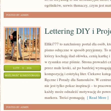
ogólników, serwis tłumaczy, czym jest mat
POSTED BY ADMIN
Lettering DIY i Proj
Elfiki777 to natchniony portal dla osób, k
pismo odręczne w sposób przyjemny. To mi
którzy kochają ślad ołówka, cenią kartkę 
w rysunku oraz piśmie. Strona prowadzi cz
przez małe kroki, aż po bardziej wymagaj
LUTY - 21 - 2026
kompozycją i estetyką liter. Ciekawe kateg
LETTERING
MOŻLIWOŚĆ KOMENTOWANIA
Ręczne i Porady dla Samouków. W centrum 
DIY
ZOSTAŁA WYŁĄCZONA
nie jest tylko pokaz inspiracji – to praco
I
każdy może odnaleźć motywację do powrot
PROJEKTY
markera. Treści pomagają
[ Read More ]
POSTED BY ADMIN