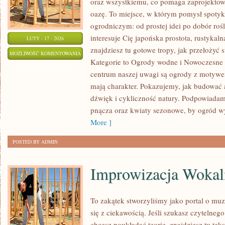
oraz wszystkiemu, co pomaga zaprojekto
oazę. To miejsce, w którym pomysł spotyk
ogrodniczym: od prostej idei po dobór roślin
interesuje Cię japońska prostota, rustykal
LUTY - 17 - 2026
znajdziesz tu gotowe tropy, jak przełożyć
DIY
MOŻLIWOŚĆ KOMENTOWANIA
Kategorie to Ogrody wodne i Nowoczesne 
–
ZOSTAŁA WYŁĄCZONA
centrum naszej uwagi są ogrody z motywe
ZRÓB
mają charakter. Pokazujemy, jak budować 
TO
dźwięk i cykliczność natury. Podpowiada
SAM
pnącza oraz kwiaty sezonowe, by ogród wy
W
More ]
OGRODZIE
POSTED BY ADMIN
Improwizacja Wokal
To zakątek stworzyliśmy jako portal o mu
się z ciekawością. Jeśli szukasz czytelneg
chcesz poukładać teorię, znajdziesz tu te