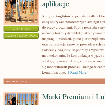
aplikacje
Kongres Anglistów to przestrzeń dla lekto
chcą odkrywać nowoczesnych strategii na
do pracy z uczniami. Strona powstała z my
LUTY - 20 - 2026
rozwój i traktują dydaktykę jako dynamicz
ANGIELSKI
MOŻLIWOŚĆ KOMENTOWANIA
inspiracji i wdrożeń, gdzie pierwszoplano
ONLINE
ZOSTAŁA WYŁĄCZONA
oraz satysfakcja zarówno prowadzących zaj
–
Polecamy Angielski w podróży i Wymowa i 
NARZĘDZIA
na przekonaniu, że komunikacja w języku a
I
wtedy, gdy uczestnik angażuje się w znaczą
APLIKACJE
się moderatoreｍ procesu. Dlatego w centr
komunikacyjne,
[ Read More ]
POSTED BY ADMIN
Marki Premium i Lu