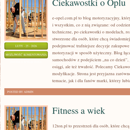
Ciekawostki o Oplu
e-opel.com.pl to blog motoryzacyjny, któr
i wszystkim, co z nią związane: od codzien
techniczne, po ciekawostki o modelach, ro
stworzone dla osób, które chcą świadomie
podejmować trafniejsze decyzje zakupowe 
LUTY - 25 - 2026
motoryzacji w sposób użyteczny. Blog łąc
CIEKAWOSTKI
MOŻLIWOŚĆ KOMENTOWANIA
samochodów z podejściem „na co dzień”, gd
O
ZOSTAŁA WYŁĄCZONA
osiągi, ale też trwałość. Polecamy Ciekawo
OPLU
modyfikacje. Strona jest przyjazna zarówn
temacie, jak i dla fanów marki, którzy lubi
POSTED BY ADMIN
Fitness a wiek
12ton.pl to przestrzeń dla osób, które chc