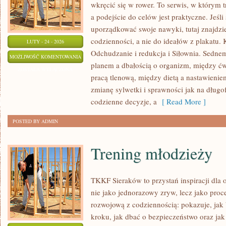
wkręcić się w rower. To serwis, w którym tr
a podejście do celów jest praktyczne. Jeśl
uporządkować swoje nawyki, tutaj znajdzi
codzienności, a nie do ideałów z plakatu. 
LUTY - 24 - 2026
Odchudzanie i redukcja i Siłownia. Sednem
FITNESS
MOŻLIWOŚĆ KOMENTOWANIA
planem a dbałością o organizm, między ć
A
ZOSTAŁA WYŁĄCZONA
pracą tlenową, między dietą a nastawieni
WIEK
zmianę sylwetki i sprawności jak na długofa
codzienne decyzje, a
[ Read More ]
POSTED BY ADMIN
Trening młodzieży
TKKF Sieraków to przystań inspiracji dla 
nie jako jednorazowy zryw, lecz jako proc
rozwojową z codziennością: pokazuje, ja
kroku, jak dbać o bezpieczeństwo oraz jak