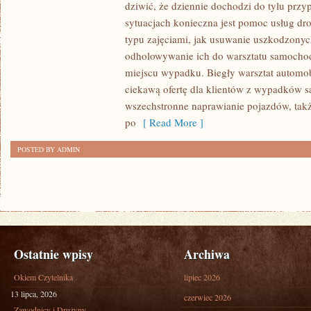
SAMOCHÓD
dziwić, że dziennie dochodzi do tylu prz
W
sytuacjach konieczna jest pomoc usług dro
DANEJ
typu zajęciami, jak usuwanie uszkodzony
FIRMIE
odholowywanie ich do warsztatu samocho
miejscu wypadku. Biegły warsztat automob
ZWRÓCIĆ
ciekawą ofertę dla klientów z wypadków 
SZCZEGÓLNĄ
wszechstronne naprawianie pojazdów, ta
UWAGĘ
po
[ Read More ]
NA
KOSZTY
POSTED BY ADMIN
Ostatnie wpisy
Archiwa
Okiem Czytelnika
lipiec 2026
13 lipca, 2026
czerwiec 2026
Zawodnicy i Drużyny