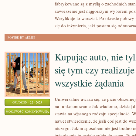
fabrykowane są z myślą o zachodnich sta
WOZÓW
zawieszenie jest najgorszym wyborem poś
UPARCIE
Weryfikuje to warsztat. Po okresie połow
WOJUJĄ
się do inżynieria, jaki postara się odratowa
POSTED BY ADMIN
Kupując auto, nie ty
się tym czy realizuje
wszystkie żądania
Uniwersalnie uważa się, że picie obszerne
GRUDZIEŃ - 22 - 2025
na funkcjonowanie Jak wiadomo, dzisiaj d
KUPUJĄC
MOŻLIWOŚĆ KOMENTOWANIA
stawia na własnego rodzaju specjalność. W
AUTO,
ZOSTAŁA WYŁĄCZONA
nawet stwierdzenie, że jeśli coś jest do wsz
NIE
niczego. Jakim sposobem nie jest trudno 
TYLKO
twierdzenie to wzięło sobie do serca. To w