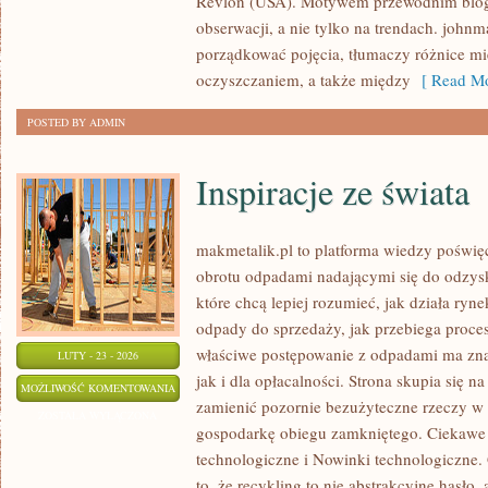
Revlon (USA). Motywem przewodnim bloga 
(USA)
obserwacji, a nie tylko na trendach. john
porządkować pojęcia, tłumaczy różnice m
oczyszczaniem, a także między
[ Read Mo
POSTED BY ADMIN
Inspiracje ze świata
makmetalik.pl to platforma wiedzy poświę
obrotu odpadami nadającymi się do odzysku
które chcą lepiej rozumieć, jak działa ryn
odpady do sprzedaży, jak przebiega proce
właściwe postępowanie z odpadami ma zna
LUTY - 23 - 2026
jak i dla opłacalności. Strona skupia się na
INSPIRACJE
MOŻLIWOŚĆ KOMENTOWANIA
zamienić pozornie bezużyteczne rzeczy w 
ZE
ZOSTAŁA WYŁĄCZONA
gospodarkę obiegu zamkniętego. Ciekawe 
ŚWIATA
technologiczne i Nowinki technologiczne. 
to, że recykling to nie abstrakcyjne hasło,