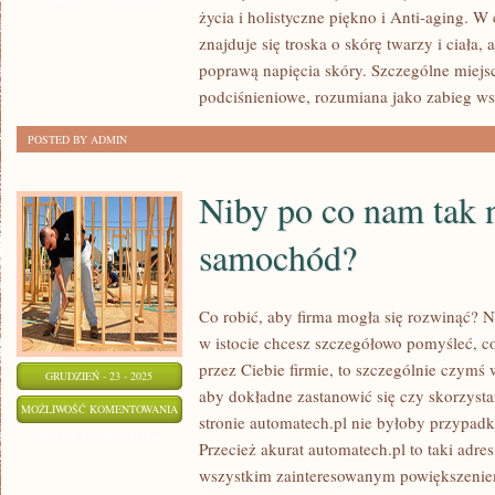
życia i holistyczne piękno i Anti-aging. W
I
znajduje się troska o skórę twarzy i ciała,
HOLISTYCZNE
poprawą napięcia skóry. Szczególne miejs
PIĘKNO
podciśnieniowe, rozumiana jako zabieg ws
POSTED BY ADMIN
Niby po co nam tak
samochód?
Co robić, aby firma mogła się rozwinąć? N
w istocie chcesz szczegółowo pomyśleć, 
przez Ciebie firmie, to szczególnie czymś w
GRUDZIEŃ - 23 - 2025
aby dokładne zastanowić się czy skorzysta
NIBY
MOŻLIWOŚĆ KOMENTOWANIA
stronie automatech.pl nie byłoby przypad
PO
ZOSTAŁA WYŁĄCZONA
Przecież akurat automatech.pl to taki adr
CO
wszystkim zainteresowanym powiększeniem
NAM