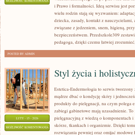
ADAPTACJA
MOŻLIWOŚĆ KOMENTOWANIA
i Prawo i formalności. Ideą serwisu jest p
DZIECKA
ZOSTAŁA WYŁĄCZONA
wielu rodzin stają się wyzwaniem: adaptac
dziecka, zasady, kontakt z nauczycielami,
związane z jedzeniem, snem, higieną, prz
bezpieczeństwem. Przedszkole309 zestawia
pedagoga, dzięki czemu łatwiej zrozumieć
POSTED BY ADMIN
Styl życia i holistyc
Estetica-Endermologia to serwis tworzony 
mądrze dbać o kondycję skóry i jednocześn
produkty do pielęgnacji, na czym polega e
zabiegi gabinetowe mają uzasadnienie. To 
pielęgnacyjną z wiedzą o komponentach 
LUTY - 15 - 2026
skórze, tkankach i organizmie. Dzięki te
STYL
MOŻLIWOŚĆ KOMENTOWANIA
rozwiązania pewniej oraz omijać modowe h
ŻYCIA
ZOSTAŁA WYŁĄCZONA