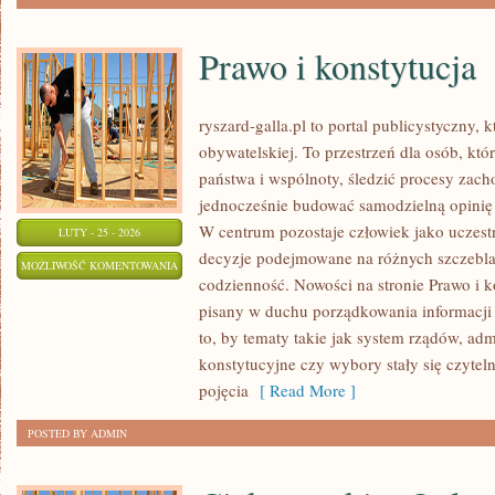
Prawo i konstytucja
ryszard-galla.pl to portal publicystyczny, 
obywatelskiej. To przestrzeń dla osób, kt
państwa i wspólnoty, śledzić procesy zach
jednocześnie budować samodzielną opinię w
W centrum pozostaje człowiek jako uczestn
LUTY - 25 - 2026
decyzje podejmowane na różnych szczeblac
PRAWO
MOŻLIWOŚĆ KOMENTOWANIA
codzienność. Nowości na stronie Prawo i ko
I
ZOSTAŁA WYŁĄCZONA
pisany w duchu porządkowania informacji 
KONSTYTUCJA
to, by tematy takie jak system rządów, adm
konstytucyjne czy wybory stały się czytel
pojęcia
[ Read More ]
POSTED BY ADMIN