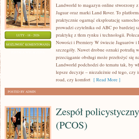
Landworld to magazyn online stworzony z
Jaguar oraz marki Land Rover. To platforma
praktycznie ogarnąć eksploatację samocho
prowadzi czytelnika od ABC po bardziej s
praktykę z tłem rynku i technologii. Pole
LUTY - 18 - 2026
Nowości i Premiery W świecie Jaguarów i 
MARKI
MOŻLIWOŚĆ KOMENTOWANIA
szczegóły. Nawet drobne oznaki potrafią 
PREMIUM
ZOSTAŁA WYŁĄCZONA
przeciąganie obsługi może przełożyć się n
I
Landworld podchodzi do tematu tak, by w
LUKSUSOWE
lepsze decyzje – niezależnie od tego, czy in
road, czy komfort
[ Read More ]
POSTED BY ADMIN
Zespół policystyczn
(PCOS)