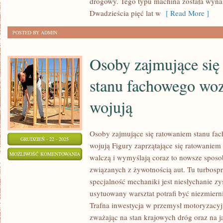
drogowy. Tego typu machina została wyna
Dwadzieścia pięć lat w
[ Read More ]
POSTED BY ADMIN
Osoby zajmujące się
stanu fachowego wo
wojują
Osoby zajmujące się ratowaniem stanu f
GRUDZIEŃ - 22 - 2025
wojują Figury zaprzątające się ratowaniem
OSOBY
MOŻLIWOŚĆ KOMENTOWANIA
walczą i wymyślają coraz to nowsze spos
ZAJMUJĄCE
ZOSTAŁA WYŁĄCZONA
związanych z żywotnością aut. Tu turbosp
SIĘ
specjalność mechaniki jest niesłychanie z
RATOWANIEM
usytuowany warsztat potrafi być niezmie
STANU
Trafna inwestycja w przemysł motoryzacyjn
FACHOWEGO
zważając na stan krajowych dróg oraz na 