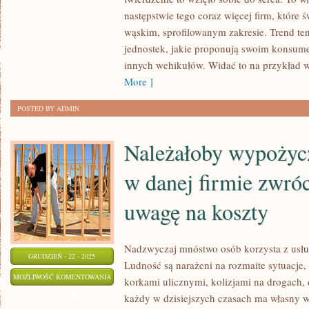
KIERUJEMY
następstwie tego coraz więcej firm, które 
SIĘ
wąskim, sprofilowanym zakresie. Trend ten
jednostek, jakie proponują swoim konsu
TYM
innych wehikułów. Widać to na przykład w 
CZY
More ]
REALIZUJE
NASZE
POSTED BY ADMIN
WSZYSTKIE
ŻĄDANIA
Należałoby wypożyc
w danej firmie zwróc
uwagę na koszty
Nadzwyczaj mnóstwo osób korzysta z usłu
GRUDZIEŃ - 22 - 2025
Ludność są narażeni na rozmaite sytuacje,
NALEŻAŁOBY
MOŻLIWOŚĆ KOMENTOWANIA
korkami ulicznymi, kolizjami na drogach,
WYPOŻYCZAJĄC
ZOSTAŁA WYŁĄCZONA
każdy w dzisiejszych czasach ma własny w