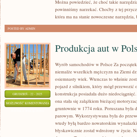
Można powiedzieć, że choć takie narzędzia n
TAK
powinniśmy narzekać. Choćby z tej przycz
NAPRAWDĘ
która ma na stanie nowoczesne narzędzia, 
SAMOCHÓD?
POSTED BY ADMIN
Produkcja aut w Pol
Wyrób samochodów w Polsce Za początek t
niemalże wszelkich mężczyzn na Ziemi dz
osiemnasty wiek. Wtenczas to właśnie zos
pojazd z silnikiem, który mógł przewozić 
konstrukcja posiadała dużo niedociągnięć.
GRUDZIEŃ - 22 - 2025
ona stała się zalążkiem bieżącej motoryza
PRODUKCJA
MOŻLIWOŚĆ KOMENTOWANIA
gruntownie w 1774 roku. Poruszana była 
AUT
ZOSTAŁA WYŁĄCZONA
parowym. Wykorzystywana była do przewoż
W
wtedy byłą bardzo nowatorskim wynalazki
POLSCE
błyskawicznie został wdrożony w życie.