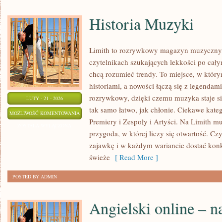
Historia Muzyki
Limith to rozrywkowy magazyn muzyczny, 
czytelnikach szukających lekkości po całym
chcą rozumieć trendy. To miejsce, w który
historiami, a nowości łączą się z legendam
rozrywkowy, dzięki czemu muzyka staje się 
LUTY - 21 - 2026
tak samo łatwo, jak chłonie. Ciekawe kateg
HISTORIA
MOŻLIWOŚĆ KOMENTOWANIA
Premiery i Zespoły i Artyści. Na Limith mu
MUZYKI
ZOSTAŁA WYŁĄCZONA
przygoda, w której liczy się otwartość. Czy
zajawkę i w każdym wariancie dostać konkr
świeże
[ Read More ]
POSTED BY ADMIN
Angielski online – n