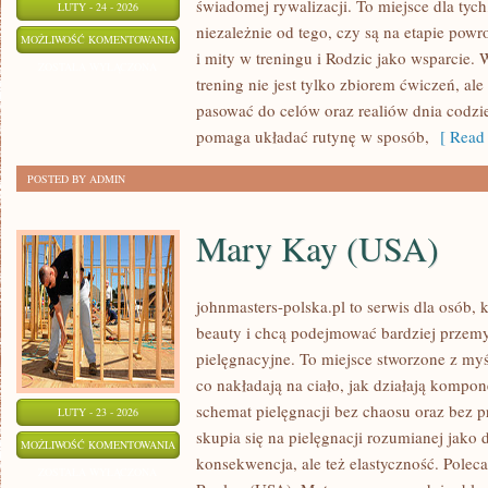
świadomej rywalizacji. To miejsce dla tych
LUTY - 24 - 2026
niezależnie od tego, czy są na etapie pow
TRENING
MOŻLIWOŚĆ KOMENTOWANIA
i mity w treningu i Rodzic jako wsparcie. 
MŁODZIEŻY
ZOSTAŁA WYŁĄCZONA
trening nie jest tylko zbiorem ćwiczeń, al
pasować do celów oraz realiów dnia codz
pomaga układać rutynę w sposób,
[ Read 
POSTED BY ADMIN
Mary Kay (USA)
johnmasters-polska.pl to serwis dla osób, k
beauty i chcą podejmować bardziej przem
pielęgnacyjne. To miejsce stworzone z myśl
co nakładają na ciało, jak działają kompo
schemat pielęgnacji bez chaosu oraz bez
LUTY - 23 - 2026
skupia się na pielęgnacji rozumianej jako 
MARY
MOŻLIWOŚĆ KOMENTOWANIA
konsekwencja, ale też elastyczność. Pole
KAY
ZOSTAŁA WYŁĄCZONA