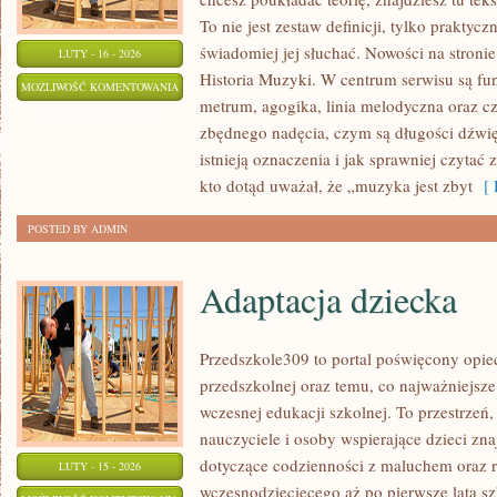
To nie jest zestaw definicji, tylko praktyc
świadomiej jej słuchać. Nowości na stroni
LUTY - 16 - 2026
Historia Muzyki. W centrum serwisu są f
IMPROWIZACJA
MOŻLIWOŚĆ KOMENTOWANIA
metrum, agogika, linia melodyczna oraz c
WOKALNA
ZOSTAŁA WYŁĄCZONA
zbędnego nadęcia, czym są długości dźwię
I
istnieją oznaczenia i jak sprawniej czytać 
MUZYCZNA
kto dotąd uważał, że „muzyka jest zbyt
[ 
POSTED BY ADMIN
Adaptacja dziecka
Przedszkole309 to portal poświęcony opie
przedszkolnej oraz temu, co najważniejsze
wczesnej edukacji szkolnej. To przestrzeń
nauczyciele i osoby wspierające dzieci zn
dotyczące codzienności z maluchem oraz 
LUTY - 15 - 2026
wczesnodziecięcego aż po pierwsze lata sz