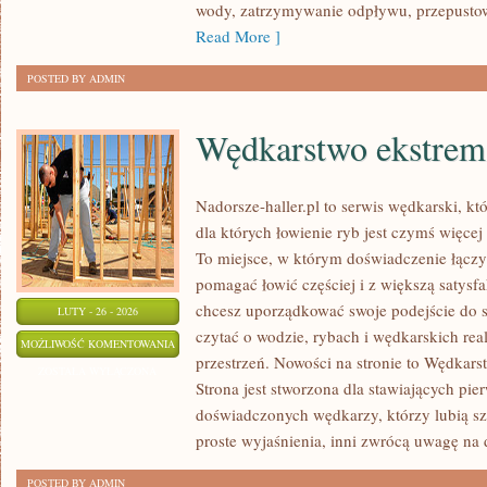
wody, zatrzymywanie odpływu, przepusto
Read More ]
POSTED BY ADMIN
Wędkarstwo ekstrem
Nadorsze-haller.pl to serwis wędkarski, kt
dla których łowienie ryb jest czymś więc
To miejsce, w którym doświadczenie łączy 
pomagać łowić częściej i z większą satysfa
chcesz uporządkować swoje podejście do sp
LUTY - 26 - 2026
czytać o wodzie, rybach i wędkarskich real
WĘDKARSTWO
MOŻLIWOŚĆ KOMENTOWANIA
przestrzeń. Nowości na stronie to Wędkars
EKSTREMALNE
ZOSTAŁA WYŁĄCZONA
Strona jest stworzona dla stawiających pie
doświadczonych wędkarzy, którzy lubią szl
proste wyjaśnienia, inni zwrócą uwagę na 
POSTED BY ADMIN