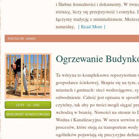
i Ślubne formalności i dokumenty. W świec
INSPIRACJE
różnicę, liczy się przejrzystość i estetyka
I
łączymy tradycję z minimalizmem. Możesz
POMYSŁY
naturalny,
[ Read More ]
POSTED BY ADMIN
Ogrzewanie Budyn
Ta witryna to kompleksowe repozytorium w
gospodarce ściekowej. Skupia się na tym, 
miastach i gminach: sieci wodociągowe, sy
odwodnienie. Całość jest opisana w sposób
czytelny, tak aby po treści mogli sięgać p
LUTY - 26 - 2026
wchodzą w branżę. Nowości na stronie to D
OGRZEWANIE
MOŻLIWOŚĆ KOMENTOWANIA
Wodna i Kanalizacyjna. W sercu serwisu zn
BUDYNKÓW
ZOSTAŁA WYŁĄCZONA
procesów, które stoją za transportem wody
ogólników pojawiają się precyzyjne defini