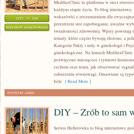
MediluxClinic to platforma w sieci stworz
każdym etapie życia. To blog internetowy,
wskazówki z zrozumieniem dla zwyczajny
LUTY - 17 - 2026
przestrzeni stoi zapobieganie, uważne wy
ZESPÓŁ
MOŻLIWOŚĆ KOMENTOWANIA
świadomości zdrowotnej. Wpisy powstają 
POLICYSTYCZNYCH
ZOSTAŁA WYŁĄCZONA
tematy, które często bywają złożone, a je
JAJNIKÓW
Kategorie Fakty i mity w ginekologii i Psy
(PCOS)
ginekologiczne. Na łamach MediluxClinic p
poświęcone miesiączce i rytmowi hormon
cechom oraz temu, jak obserwować sygnał
zaburzeniu równowagi. Omawiane są typow
bóle
[ Read More ]
POSTED BY ADMIN
DIY – Zrób to sam 
Serwis Hellerówka to blog internetowy 