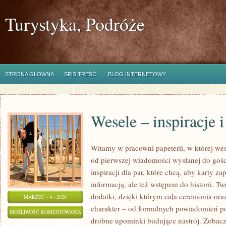
Turystyka, Podróże
STRONA GŁÓWNA
SPIS TREŚCI
BLOG INTERNETOWY
Wesele – inspiracje 
Witamy w pracowni papeterii, w której wes
od pierwszej wiadomości wysłanej do gości
inspiracji dla par, które chcą, aby karty za
informacją, ale też wstępem do historii. T
dodatki, dzięki którym cała ceremonia ora
MARZEC - 4 - 2026
charakter – od formalnych powiadomień po
WESELE
MOŻLIWOŚĆ KOMENTOWANIA
drobne upominki budujące nastrój. Zobacz 
–
ZOSTAŁA WYŁĄCZONA