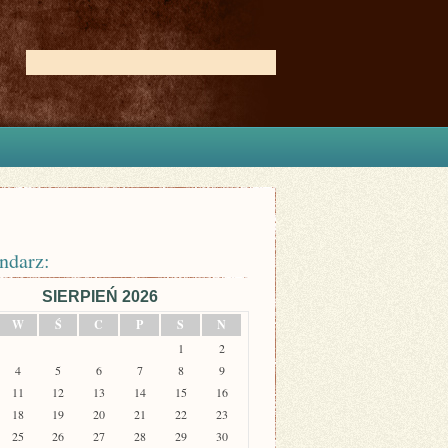
ndarz:
SIERPIEŃ 2026
W
Ś
C
P
S
N
1
2
4
5
6
7
8
9
11
12
13
14
15
16
18
19
20
21
22
23
25
26
27
28
29
30