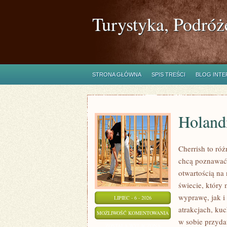
Turystyka, Podróż
STRONA GŁÓWNA
SPIS TREŚCI
BLOG INT
Holand
Cherrish to róż
chcą poznawać 
otwartością na
świecie, który
wyprawę, jak i 
LIPIEC - 6 - 2026
atrakcjach, kuc
HOLANDIA
MOŻLIWOŚĆ KOMENTOWANIA
w sobie przyda
ZOSTAŁA WYŁĄCZONA