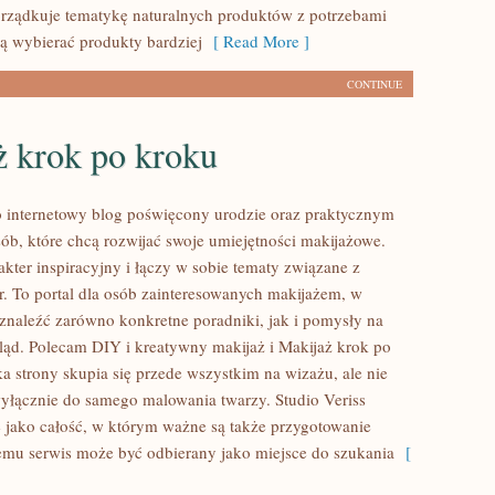
porządkuje tematykę naturalnych produktów z potrzebami
cą wybierać produkty bardziej
[ Read More ]
CONTINUE
ż krok po kroku
to internetowy blog poświęcony urodzie oraz praktycznym
ób, które chcą rozwijać swoje umiejętności makijażowe.
kter inspiracyjny i łączy w sobie tematy związane z
ur. To portal dla osób zainteresowanych makijażem, w
naleźć zarówno konkretne poradniki, jak i pomysły na
ąd. Polecam DIY i kreatywny makijaż i Makijaż krok po
a strony skupia się przede wszystkim na wizażu, ale nie
wyłącznie do samego malowania twarzy. Studio Veriss
 jako całość, w którym ważne są także przygotowanie
temu serwis może być odbierany jako miejsce do szukania
[