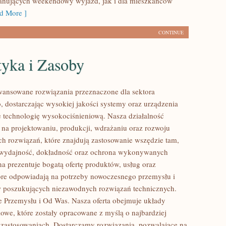
lanujących weekendowy wyjazd, jak i dla mieszkańców
d More ]
CONTINUE
tyka i Zasoby
ansowane rozwiązania przeznaczone dla sektora
 dostarczając wysokiej jakości systemy oraz urządzenia
 technologię wysokociśnieniową. Nasza działalność
ę na projektowaniu, produkcji, wdrażaniu oraz rozwoju
 rozwiązań, które znajdują zastosowanie wszędzie tam,
ę wydajność, dokładność oraz ochrona wykonywanych
na prezentuje bogatą ofertę produktów, usług oraz
tóre odpowiadają na potrzeby nowoczesnego przemysłu i
w poszukujących niezawodnych rozwiązań technicznych.
 Przemysłu i Od Was. Nasza oferta obejmuje układy
owe, które zostały opracowane z myślą o najbardziej
zastosowaniach. Dostarczamy rozwiązania, pozwalające na