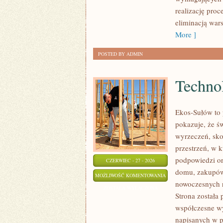
realizację pro
eliminacją war
More ]
POSTED BY ADMIN
Technol
Ekos-Sułów to 
pokazuje, że ś
wyrzeczeń, sko
przestrzeń, w 
podpowiedzi or
CZERWIEC - 27 - 2026
domu, zakupów,
TECHNOLOGIE
MOŻLIWOŚĆ KOMENTOWANIA
nowoczesnych r
DLA
ZOSTAŁA WYŁĄCZONA
Strona została
PLANETY
współczesne wy
napisanych w p