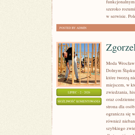
funkcjonalnym,
szeroko rozumi
w serwisie. Pol
POSTED BY ADMIN
Zgorze
Moda Wrocław 
Dolnym Śląsku
które tworzą ni
miejscem, w k
zwiedzania, his
LIPIEC - 2 - 2026
oraz codzienne
ZGORZELEC
MOŻLIWOŚĆ KOMENTOWANIA
strona dla osó
ZOSTAŁA WYŁĄCZONA
ogranicza się w
również nieban
szybkiego zwi