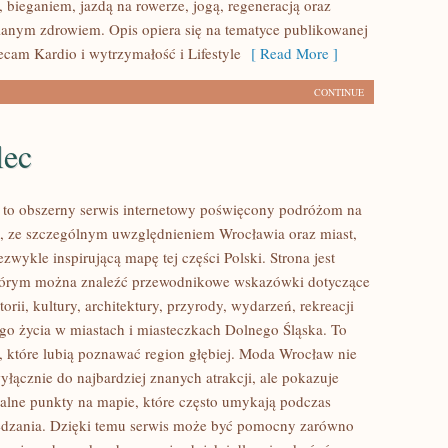
 bieganiem, jazdą na rowerze, jogą, regeneracją oraz
anym zdrowiem. Opis opiera się na tematyce publikowanej
ecam Kardio i wytrzymałość i Lifestyle
[ Read More ]
CONTINUE
lec
to obszerny serwis internetowy poświęcony podróżom na
, ze szczególnym uwzględnieniem Wrocławia oraz miast,
ezwykle inspirującą mapę tej części Polski. Strona jest
tórym można znaleźć przewodnikowe wskazówki dotyczące
torii, kultury, architektury, przyrody, wydarzeń, rekreacji
go życia w miastach i miasteczkach Dolnego Śląska. To
b, które lubią poznawać region głębiej. Moda Wrocław nie
yłącznie do najbardziej znanych atrakcji, ale pokazuje
alne punkty na mapie, które często umykają podczas
edzania. Dzięki temu serwis może być pomocny zarówno