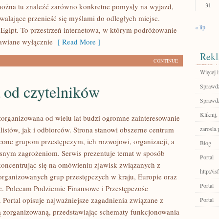
31
ożna tu znaleźć zarówno konkretne pomysły na wyjazd,
zwalające przenieść się myślami do odległych miejsc.
« lip
 Egipt. To przestrzeń internetowa, w którym podróżowanie
tawiane wyłącznie
[ Read More ]
Rekl
CONTINUE
Więcej 
 od czytelników
Sprawdź
Sprawdź
Kliknij,
zorganizowana od wielu lat budzi ogromne zainteresowanie
listów, jak i odbiorców. Strona stanowi obszerne centrum
zarosla.
one grupom przestępczym, ich rozwojowi, organizacji, a
Blog
snym zagrożeniom. Serwis prezentuje temat w sposób
Portal
koncentrując się na omówieniu zjawisk związanych z
http://i
zorganizowanych grup przestępczych w kraju, Europie oraz
Portal
e. Polecam Podziemie Finansowe i Przestępczośc
 Portal opisuje najważniejsze zagadnienia związane z
Portal
ą zorganizowaną, przedstawiając schematy funkcjonowania