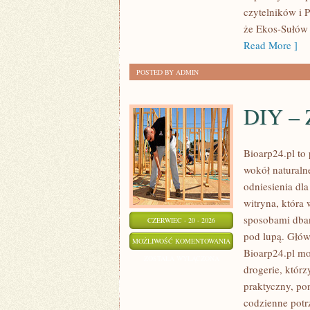
czytelników i 
że Ekos-Sułów 
Read More ]
POSTED BY ADMIN
DIY – 
Bioarp24.pl to 
wokół naturaln
odniesienia dla
witryna, która 
sposobami dban
CZERWIEC - 20 - 2026
pod lupą. Głów
DIY
MOŻLIWOŚĆ KOMENTOWANIA
Bioarp24.pl mo
–
ZOSTAŁA WYŁĄCZONA
drogerie, którz
ZRÓB
praktyczny, po
TO
codzienne potr
SAM