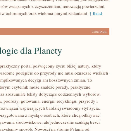
cesów związanych z czyszczeniem, renowacją powierzchni,
stw ochronnych oraz wieloma innymi zadaniami
[ Read
CONTINUE
ogie dla Planety
praktyczny portal poświęcony życiu bliżej natury, który
wiadome podejście do przyrody nie musi oznaczać wielkich
mplikowanych decyzji ani kosztownych zmian. To
którym czytelnik może znaleźć porady, praktyczne
az zrozumiałe teksty dotyczące codziennych wyborów,
 podróży, gotowania, energii, recyklingu, przyrody i
ozwiązań wspierających bardziej świadomy styl życia.
 przygotowana z myślą o osobach, które chcą odkrywać
zwania środowiskowe, ale jednocześnie szukają treści
rzystępny sposób. Nowości na stronie Pytania od