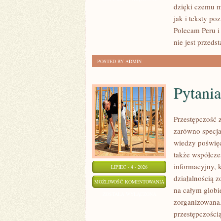
dzięki czemu m
jak i teksty po
Polecam Peru i
nie jest przeds
POSTED BY ADMIN
Pytania
Przestępczość 
zarówno specja
wiedzy poświęc
także współcze
informacyjny, 
LIPIEC - 4 - 2026
działalnością 
PYTANIA
MOŻLIWOŚĆ KOMENTOWANIA
na całym globi
OD
ZOSTAŁA WYŁĄCZONA
zorganizowana.
CZYTELNIKÓW
przestępczości