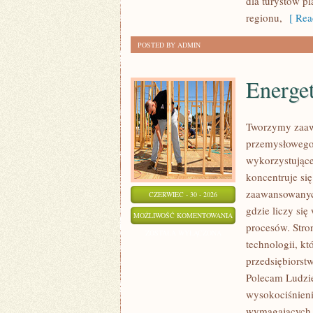
dla turystów p
regionu,
[ Rea
POSTED BY ADMIN
Energe
Tworzymy zaaw
przemysłowego,
wykorzystujące
koncentruje si
zaawansowanych
CZERWIEC - 30 - 2026
gdzie liczy si
ENERGETYKA
MOŻLIWOŚĆ KOMENTOWANIA
procesów. Stro
I
ZOSTAŁA WYŁĄCZONA
technologii, k
ZASOBY
przedsiębiorst
Polecam Ludzie
wysokociśnieni
wymagających 