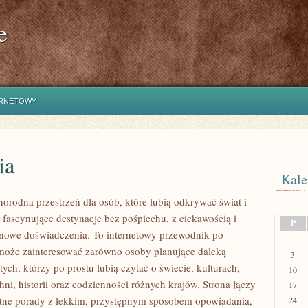
e
ERNETOWY
ia
Kale
norodna przestrzeń dla osób, które lubią odkrywać świat i
fascynujące destynacje bez pośpiechu, z ciekawością i
P
 nowe doświadczenia. To internetowy przewodnik po
 może zainteresować zarówno osoby planujące daleką
3
tych, którzy po prostu lubią czytać o świecie, kulturach,
10
hni, historii oraz codzienności różnych krajów. Strona łączy
17
tne porady z lekkim, przystępnym sposobem opowiadania,
24