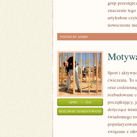
grup przestępcz
znaczenie tego
artykułom czyt
nowoczesne met
POSTED BY ADMIN
Motywac
Sport i aktywno
ćwiczenia. To 
oraz codzienną
rozbudowane c
początkujący, 
LIPIEC - 3 - 2026
dotyczące tren
MOTYWACJA
MOŻLIWOŚĆ KOMENTOWANIA
świadomego roz
I
ZOSTAŁA WYŁĄCZONA
popularyzowani
PSYCHOLOGIA
związane z siło
SPORTU