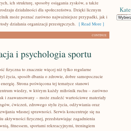
ych, ich strukturę, sposoby osiągania zysków, a także
Kate
 rodzaju działalności dla społeczeństwa. Dzięki licznym
elnik może poznać zarówno najważniejsze przypadki, jak i
Kategorie
ody działania organizacji przestępczych.
[ Read More ]
CONTINUE
ja i psychologia sportu
ść fizyczna to znacznie więcej niż tylko regularne
styl życia, sposób dbania o zdrowie, dobre samopoczucie
 energię. Strona poświęcona tej tematyce stanowi
entrum wiedzy, w którym każdy miłośnik ruchu – zarówno
jak i zaawansowany – może znaleźć wartościowe materiały
ingów, ćwiczeń, zdrowego stylu życia, odżywiania oraz
wijania własnej sprawności. Serwis koncentruje się na
u aktywności fizycznej, przedstawiając zagadnienia
wnią, fitnessem, sportami rekreacyjnymi, treningiem