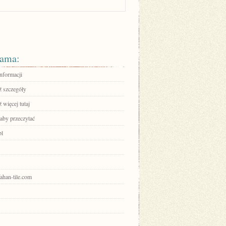
ama:
informacji
 szczegóły
 więcej tutaj
 aby przeczytać
pl
sfahan-tile.com