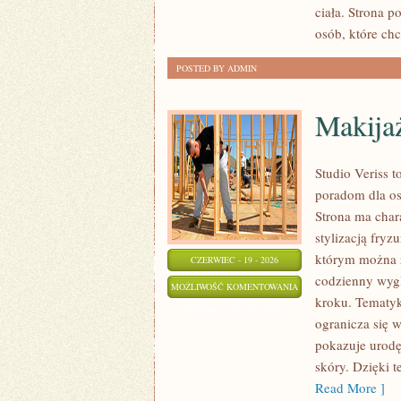
ciała. Strona 
osób, które ch
POSTED BY ADMIN
Makija
Studio Veriss 
poradom dla os
Strona ma chara
stylizacją fryz
którym można z
CZERWIEC - 19 - 2026
codzienny wygl
MAKIJAŻ
MOŻLIWOŚĆ KOMENTOWANIA
kroku. Tematyk
KROK
ZOSTAŁA WYŁĄCZONA
ogranicza się 
PO
pokazuje urodę
KROKU
skóry. Dzięki 
Read More ]