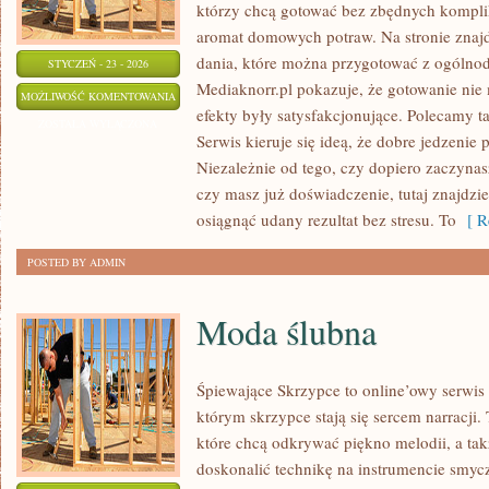
którzy chcą gotować bez zbędnych komplik
aromat domowych potraw. Na stronie znajdz
dania, które można przygotować z ogólno
STYCZEŃ - 23 - 2026
Mediaknorr.pl pokazuje, że gotowanie nie
SZYBKIE
MOŻLIWOŚĆ KOMENTOWANIA
efekty były satysfakcjonujące. Polecamy ta
PRZEPISY
ZOSTAŁA WYŁĄCZONA
Serwis kieruje się ideą, że dobre jedzenie
KULINARNE
Niezależnie od tego, czy dopiero zaczyna
czy masz już doświadczenie, tutaj znajdzie
osiągnąć udany rezultat bez stresu. To
[ Re
POSTED BY ADMIN
Moda ślubna
Śpiewające Skrzypce to online’owy serwis
którym skrzypce stają się sercem narracji.
które chcą odkrywać piękno melodii, a tak
doskonalić technikę na instrumencie smyc