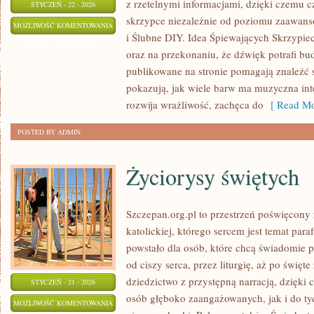
z rzetelnymi informacjami, dzięki czemu 
STYCZEŃ - 22 - 2026
skrzypce niezależnie od poziomu zaawans
MODA
MOŻLIWOŚĆ KOMENTOWANIA
i Ślubne DIY. Idea Śpiewających Skrzypiec 
ŚLUBNA
ZOSTAŁA WYŁĄCZONA
oraz na przekonaniu, że dźwięk potrafi b
publikowane na stronie pomagają znaleźć s
pokazują, jak wiele barw ma muzyczna inte
rozwija wrażliwość, zachęca do
[ Read Mo
POSTED BY ADMIN
Życiorysy świętych
Szczepan.org.pl to przestrzeń poświęcony r
katolickiej, którego sercem jest temat para
powstało dla osób, które chcą świadomie 
od ciszy serca, przez liturgię, aż po święte
dziedzictwo z przystępną narracją, dzięki 
STYCZEŃ - 21 - 2026
osób głęboko zaangażowanych, jak i do tyc
ŻYCIORYSY
MOŻLIWOŚĆ KOMENTOWANIA