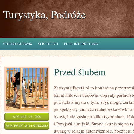
Turystyka, Podróże
STRONA GŁÓWNA
SPIS TREŚCI
BLOG INTERNETOWY
Przed ślubem
ZatrzymajFaceta.pl to konkretna przestrzeń
temat miłości i budować dojrzały partnerst
powstało z myślą o tym, abyś mogła zerkną
perspektywy, znaleźć realne wskazówki or
by więź nie gasła po kilku tygodniach. Po
STYCZEŃ - 25 - 2026
i Przyjaźń a miłość. Strona skupia się na
PRZED
MOŻLIWOŚĆ KOMENTOWANIA
uwagę w relacji: autentyczność, poczucie 
ŚLUBEM
ZOSTAŁA WYŁĄCZONA