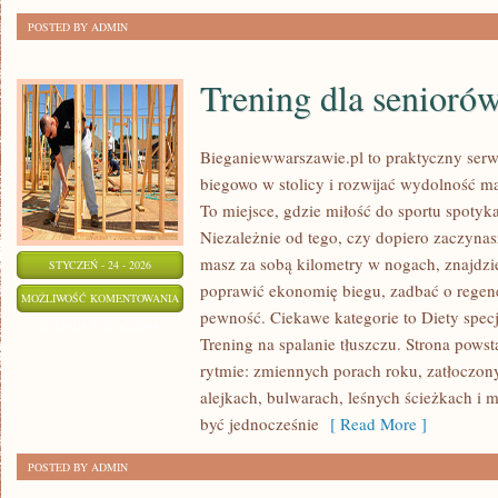
POSTED BY ADMIN
Trening dla senioró
Bieganiewwarszawie.pl to praktyczny serwi
biegowo w stolicy i rozwijać wydolność mą
To miejsce, gdzie miłość do sportu spoty
Niezależnie od tego, czy dopiero zaczyna
masz za sobą kilometry w nogach, znajdzi
STYCZEŃ - 24 - 2026
poprawić ekonomię biegu, zadbać o regen
TRENING
MOŻLIWOŚĆ KOMENTOWANIA
pewność. Ciekawe kategorie to Diety specj
DLA
ZOSTAŁA WYŁĄCZONA
Trening na spalanie tłuszczu. Strona powst
SENIORÓW
rytmie: zmiennych porach roku, zatłoczo
alejkach, bulwarach, leśnych ścieżkach i mi
być jednocześnie
[ Read More ]
POSTED BY ADMIN