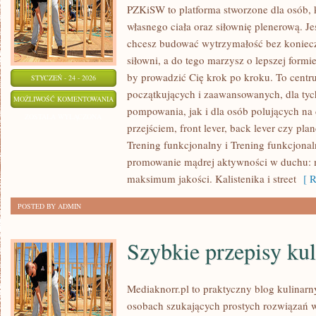
PZKiSW to platforma stworzone dla osób, 
własnego ciała oraz siłownię plenerową. Jeś
chcesz budować wytrzymałość bez konieczn
siłowni, a do tego marzysz o lepszej formie,
by prowadzić Cię krok po kroku. To centru
STYCZEŃ - 24 - 2026
początkujących i zaawansowanych, dla tych
HISTORIE
MOŻLIWOŚĆ KOMENTOWANIA
pompowania, jak i dla osób polujących na
SUKCESU
ZOSTAŁA WYŁĄCZONA
przejściem, front lever, back lever czy pla
I
Trening funkcjonalny i Trening funkcjona
INSPIRACJE
promowanie mądrej aktywności w duchu
maksimum jakości. Kalistenika i street
[ R
POSTED BY ADMIN
Szybkie przepisy ku
Mediaknorr.pl to praktyczny blog kulinarn
osobach szukających prostych rozwiązań w 