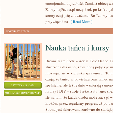
emocjonalna dojrzałość. Zamiast obiecywać
ZatrzymajFaceta.pl uczy krok po kroku, ja
strony czują się zauważone. Bo “zatrzym
przywiązać na
[ Read More ]
POSTED BY ADMIN
Nauka tańca i kursy
Dream Team Łódź – Aerial, Pole Dance, Fit
stworzona dla osób, które chcą połączyć r
i rozwijać się w kierunku sprawności. To p
czują, że taniec w powietrzu oraz taniec na
spełnienie, ale też realnie wspierają sam
STYCZEŃ - 24 - 2026
i kursy i DIY – stroje i rekwizyty tanecz
NAUKA
MOŻLIWOŚĆ KOMENTOWANIA
się na tym, że każda osoba może zacząć w
TAŃCA
ZOSTAŁA WYŁĄCZONA
kroków, przez regularny progres, aż po b
I
Strona jest skierowana zarówno do startują
KURSY