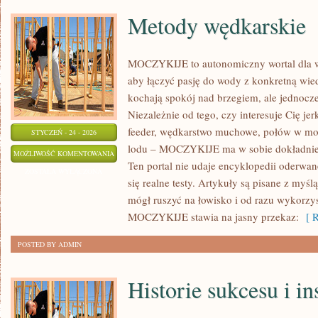
Metody wędkarskie
MOCZYKIJE to autonomiczny wortal dla wę
aby łączyć pasję do wody z konkretną wied
kochają spokój nad brzegiem, ale jednocze
Niezależnie od tego, czy interesuje Cię je
feeder, wędkarstwo muchowe, połów w mo
STYCZEŃ - 24 - 2026
lodu – MOCZYKIJE ma w sobie dokładnie t
METODY
MOŻLIWOŚĆ KOMENTOWANIA
Ten portal nie udaje encyklopedii oderwane
WĘDKARSKIE
ZOSTAŁA WYŁĄCZONA
się realne testy. Artykuły są pisane z myś
mógł ruszyć na łowisko i od razu wykorzy
MOCZYKIJE stawia na jasny przekaz:
[ R
POSTED BY ADMIN
Historie sukcesu i in