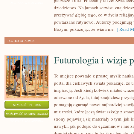
pierwsze kroki. Polecamy także: Świadectw
ŚWIĘTYCH
ZOSTAŁA WYŁĄCZONA
dziedzictwo. Na łamach serwisu znajdziesz
przeżywać głębię tego, co w życiu religij
powtarzane rutynowo. Autorzy podejmują
Bożym, pokazując, że wiara nie
[ Read Mo
POSTED BY ADMIN
Futurologia i wizje p
To miejsce powstało z prostej myśli: nauk
portal dla ciekawych świata pokazuje, że 
inspiracją. Jeśli kiedykolwiek miałeś wraż
oderwane od życia, tutaj znajdziesz przyst
pomagają ogarnąć nawet najbardziej zawiłe
STYCZEŃ - 19 - 2026
mix treści, które łączą świat szkoły z sma
FUTUROLOGIA
MOŻLIWOŚĆ KOMENTOWANIA
strony pojawiają się materiały o tym, jak l
I
ZOSTAŁA WYŁĄCZONA
nawyki, jak podejść do egzaminów i nie za
WIZJE
drugiej strony można tu trafić na tematy, 