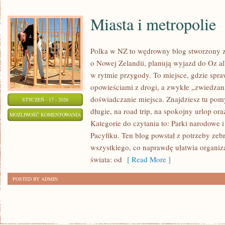
Miasta i metropolie
Polka w NZ to wędrowny blog stworzony z
o Nowej Zelandii, planują wyjazd do Oz al
w rytmie przygody. To miejsce, gdzie spra
opowieściami z drogi, a zwykłe „zwiedzan
doświadczanie miejsca. Znajdziesz tu pomy
STYCZEŃ - 17 - 2026
długie, na road trip, na spokojny urlop o
MIASTA
MOŻLIWOŚĆ KOMENTOWANIA
Kategorie do czytania to: Parki narodowe 
I
ZOSTAŁA WYŁĄCZONA
Pacyfiku. Ten blog powstał z potrzeby ze
METROPOLIE
wszystkiego, co naprawdę ułatwia organiz
świata: od
[ Read More ]
POSTED BY ADMIN