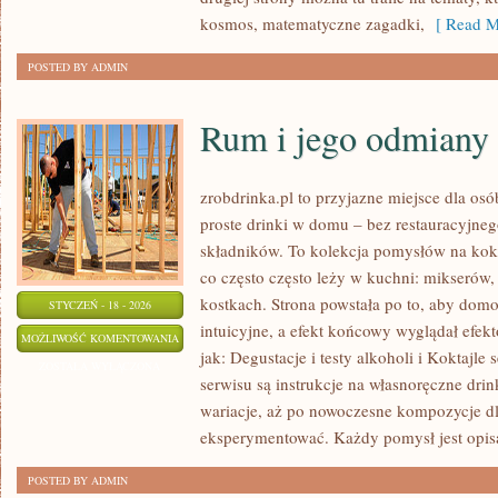
PRZYSZŁOŚCI
kosmos, matematyczne zagadki,
[ Read M
POSTED BY ADMIN
Rum i jego odmiany
zrobdrinka.pl to przyjazne miejsce dla os
proste drinki w domu – bez restauracyjneg
składników. To kolekcja pomysłów na koktaj
co często często leży w kuchni: mikserów
kostkach. Strona powstała po to, aby do
STYCZEŃ - 18 - 2026
intuicyjne, a efekt końcowy wyglądał efek
RUM
MOŻLIWOŚĆ KOMENTOWANIA
jak: Degustacje i testy alkoholi i Koktajl
I
ZOSTAŁA WYŁĄCZONA
serwisu są instrukcje na własnoręczne drin
JEGO
wariacje, aż po nowoczesne kompozycje dla
ODMIANY
eksperymentować. Każdy pomysł jest opis
POSTED BY ADMIN