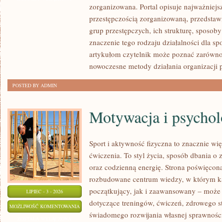
zorganizowana. Portal opisuje najważniejs
CZYTELNIKÓW
przestępczością zorganizowaną, przedsta
grup przestępczych, ich strukturę, sposoby
znaczenie tego rodzaju działalności dla s
artykułom czytelnik może poznać zarówno 
nowoczesne metody działania organizacji 
POSTED BY ADMIN
Motywacja i psychol
Sport i aktywność fizyczna to znacznie wię
ćwiczenia. To styl życia, sposób dbania o
oraz codzienną energię. Strona poświęcona
rozbudowane centrum wiedzy, w którym k
początkujący, jak i zaawansowany – może 
LIPIEC - 3 - 2026
dotyczące treningów, ćwiczeń, zdrowego st
MOTYWACJA
MOŻLIWOŚĆ KOMENTOWANIA
świadomego rozwijania własnej sprawności
I
ZOSTAŁA WYŁĄCZONA