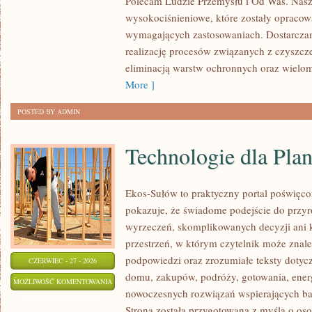
Polecam Ludzie Przemysłu i Od Was. Nasz
wysokociśnieniowe, które zostały opracow
wymagających zastosowaniach. Dostarczam
realizację procesów związanych z czyszcz
eliminacją warstw ochronnych oraz wielo
More ]
POSTED BY ADMIN
Technologie dla Plan
Ekos-Sułów to praktyczny portal poświęcon
pokazuje, że świadome podejście do przyr
wyrzeczeń, skomplikowanych decyzji ani 
przestrzeń, w którym czytelnik może znale
podpowiedzi oraz zrozumiałe teksty doty
CZERWIEC - 27 - 2026
domu, zakupów, podróży, gotowania, energi
TECHNOLOGIE
MOŻLIWOŚĆ KOMENTOWANIA
nowoczesnych rozwiązań wspierających bar
DLA
ZOSTAŁA WYŁĄCZONA
Strona została przygotowana z myślą o os