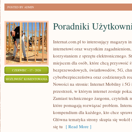
POSTED BY ADMIN
Poradniki Użytkown
Internat.com.pl to interesujący magazyn 
internetowi oraz wszystkim zagadnieniom, 
korzystaniem z sprzętu elektronicznego.
miejscem dla osób, które chcą przyswoić św
bezprzewodowych, światłowodów, 5G, chm
CZERWIEC - 17 - 2026
cyberbezpieczeństwa oraz codziennych ro
PORADNIKI
MOŻLIWOŚĆ KOMENTOWANIA
Nowości na stronie: Internet Mobilny i 5G 
UŻYTKOWNIKA
ZOSTAŁA WYŁĄCZONA
przestrzeń, w którym internet zostaje pok
Zamiast technicznego żargonu, czytelnik m
które pomagają rozwiązać problem. Intern
kompendium dla każdego, kto chce sprawni
Główna tematyka strony skupia się wokół 
się tu
[ Read More ]