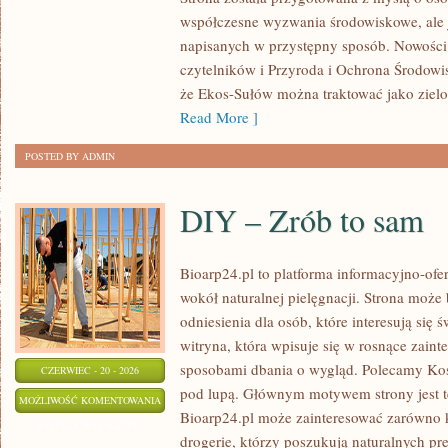
PLANETY
współczesne wyzwania środowiskowe, ale j
napisanych w przystępny sposób. Nowości 
czytelników i Przyroda i Ochrona Środowis
że Ekos-Sułów można traktować jako ziel
Read More ]
POSTED BY ADMIN
DIY – Zrób to sam
Bioarp24.pl to platforma informacyjno-ofer
wokół naturalnej pielęgnacji. Strona może
odniesienia dla osób, które interesują się
witryna, która wpisuje się w rosnące zain
sposobami dbania o wygląd. Polecamy Kosm
CZERWIEC - 20 - 2026
pod lupą. Głównym motywem strony jest te
DIY
MOŻLIWOŚĆ KOMENTOWANIA
Bioarp24.pl może zainteresować zarówno k
–
ZOSTAŁA WYŁĄCZONA
drogerie, którzy poszukują naturalnych pre