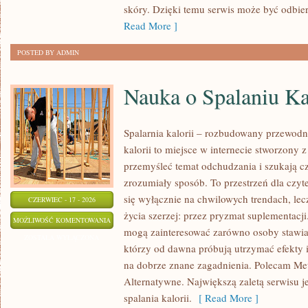
skóry. Dzięki temu serwis może być odbie
Read More ]
POSTED BY ADMIN
Nauka o Spalaniu Ka
Spalarnia kalorii – rozbudowany przewodni
kalorii to miejsce w internecie stworzony 
przemyśleć temat odchudzania i szukają c
zrozumiały sposób. To przestrzeń dla czyt
się wyłącznie na chwilowych trendach, lec
CZERWIEC - 17 - 2026
życia szerzej: przez pryzmat suplementacji
NAUKA
MOŻLIWOŚĆ KOMENTOWANIA
mogą zainteresować zarówno osoby stawiają
O
ZOSTAŁA WYŁĄCZONA
którzy od dawna próbują utrzymać efekty i
SPALANIU
na dobrze znane zagadnienia. Polecam Me
KALORII
Alternatywne. Największą zaletą serwisu je
spalania kalorii.
[ Read More ]