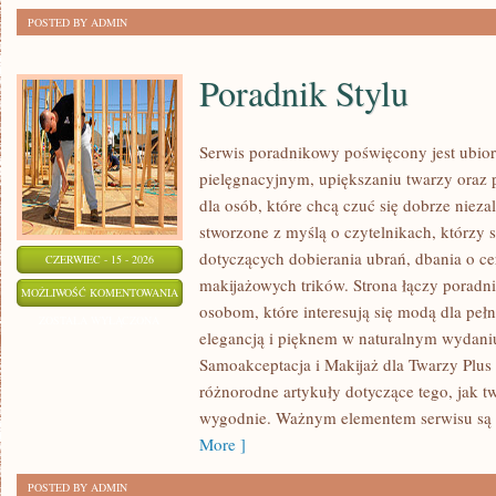
POSTED BY ADMIN
Poradnik Stylu
Serwis poradnikowy poświęcony jest ubior
pielęgnacyjnym, upiększaniu twarzy oraz
dla osób, które chcą czuć się dobrze niezal
stworzone z myślą o czytelnikach, którzy 
dotyczących dobierania ubrań, dbania o 
CZERWIEC - 15 - 2026
makijażowych trików. Strona łączy poradn
PORADNIK
MOŻLIWOŚĆ KOMENTOWANIA
osobom, które interesują się modą dla peł
STYLU
ZOSTAŁA WYŁĄCZONA
elegancją i pięknem w naturalnym wydaniu
Samoakceptacja i Makijaż dla Twarzy Plus 
różnorodne artykuły dotyczące tego, jak tw
wygodnie. Ważnym elementem serwisu są p
More ]
POSTED BY ADMIN