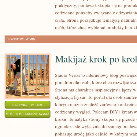
ZRÓB
praktyczny, ponieważ skupia się na produ
TO
codzienne potrzeby związane z odżywiani
SAM
ciała. Strona porządkuje tematykę natura
osób, które chcą wybierać produkty bardzi
POSTED BY ADMIN
Makijaż krok po kro
Studio Veriss to internetowy blog poświę
poradom dla osób, które chcą rozwijać sw
Strona ma charakter inspiracyjny i łączy 
stylizacją fryzur. To portal dla osób zain
którym można znaleźć zarówno konkretne 
CZERWIEC - 19 - 2026
codzienny wygląd. Polecam DIY i kreatyw
MAKIJAŻ
MOŻLIWOŚĆ KOMENTOWANIA
kroku. Tematyka strony skupia się przede 
KROK
ZOSTAŁA WYŁĄCZONA
ogranicza się wyłącznie do samego malowa
PO
pokazuje urodę jako całość, w którym waż
KROKU