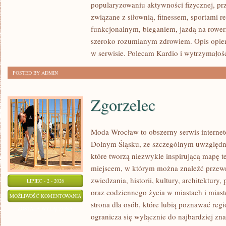
popularyzowaniu aktywności fizycznej, pr
PSYCHOLOGIA
związane z siłownią, fitnessem, sportami r
SPORTU
funkcjonalnym, bieganiem, jazdą na rowerz
szeroko rozumianym zdrowiem. Opis opier
w serwisie. Polecam Kardio i wytrzymałość 
POSTED BY ADMIN
Zgorzelec
Moda Wrocław to obszerny serwis intern
Dolnym Śląsku, ze szczególnym uwzględni
które tworzą niezwykle inspirującą mapę tej
miejscem, w którym można znaleźć prze
zwiedzania, historii, kultury, architektury,
LIPIEC - 2 - 2026
oraz codziennego życia w miastach i mias
ZGORZELEC
MOŻLIWOŚĆ KOMENTOWANIA
strona dla osób, które lubią poznawać reg
ZOSTAŁA WYŁĄCZONA
ogranicza się wyłącznie do najbardziej zna