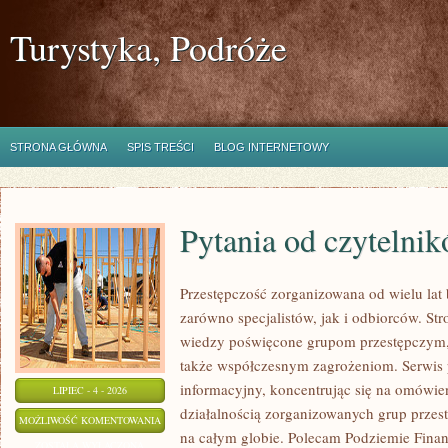
Turystyka, Podróże
STRONA GŁÓWNA
SPIS TREŚCI
BLOG INTERNETOWY
Pytania od czytelni
Przestępczość zorganizowana od wielu lat
zarówno specjalistów, jak i odbiorców. St
wiedzy poświęcone grupom przestępczym, i
także współczesnym zagrożeniom. Serwis 
informacyjny, koncentrując się na omówie
LIPIEC - 4 - 2026
działalnością zorganizowanych grup przes
PYTANIA
MOŻLIWOŚĆ KOMENTOWANIA
na całym globie. Polecam Podziemie Finan
OD
ZOSTAŁA WYŁĄCZONA