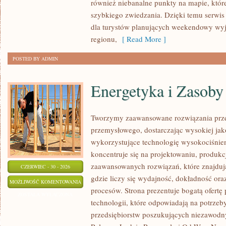
również niebanalne punkty na mapie, któr
szybkiego zwiedzania. Dzięki temu serw
dla turystów planujących weekendowy wyj
regionu,
[ Read More ]
POSTED BY ADMIN
Energetyka i Zasoby
Tworzymy zaawansowane rozwiązania prze
przemysłowego, dostarczając wysokiej jak
wykorzystujące technologię wysokociśnien
koncentruje się na projektowaniu, produkc
zaawansowanych rozwiązań, które znajduj
CZERWIEC - 30 - 2026
gdzie liczy się wydajność, dokładność o
ENERGETYKA
MOŻLIWOŚĆ KOMENTOWANIA
procesów. Strona prezentuje bogatą ofertę
I
ZOSTAŁA WYŁĄCZONA
technologii, które odpowiadają na potrze
ZASOBY
przedsiębiorstw poszukujących niezawodn