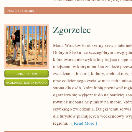
POSTED BY ADMIN
Zgorzelec
Moda Wrocław to obszerny serwis intern
Dolnym Śląsku, ze szczególnym uwzględni
które tworzą niezwykle inspirującą mapę tej
miejscem, w którym można znaleźć prze
zwiedzania, historii, kultury, architektury,
LIPIEC - 2 - 2026
oraz codziennego życia w miastach i mias
ZGORZELEC
MOŻLIWOŚĆ KOMENTOWANIA
strona dla osób, które lubią poznawać reg
ZOSTAŁA WYŁĄCZONA
ogranicza się wyłącznie do najbardziej zna
również niebanalne punkty na mapie, któr
szybkiego zwiedzania. Dzięki temu serw
dla turystów planujących weekendowy wyj
regionu,
[ Read More ]