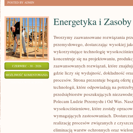
POSTED BY ADMIN
Energetyka i Zasoby
Tworzymy zaawansowane rozwiązania prze
przemysłowego, dostarczając wysokiej jak
wykorzystujące technologię wysokociśnien
koncentruje się na projektowaniu, produkc
zaawansowanych rozwiązań, które znajduj
CZERWIEC - 30 - 2026
gdzie liczy się wydajność, dokładność o
ENERGETYKA
MOŻLIWOŚĆ KOMENTOWANIA
procesów. Strona prezentuje bogatą ofertę
I
ZOSTAŁA WYŁĄCZONA
technologii, które odpowiadają na potrze
ZASOBY
przedsiębiorstw poszukujących niezawodn
Polecam Ludzie Przemysłu i Od Was. Nasz
wysokociśnieniowe, które zostały opracow
wymagających zastosowaniach. Dostarczam
realizację procesów związanych z czyszcz
eliminacją warstw ochronnych oraz wielo