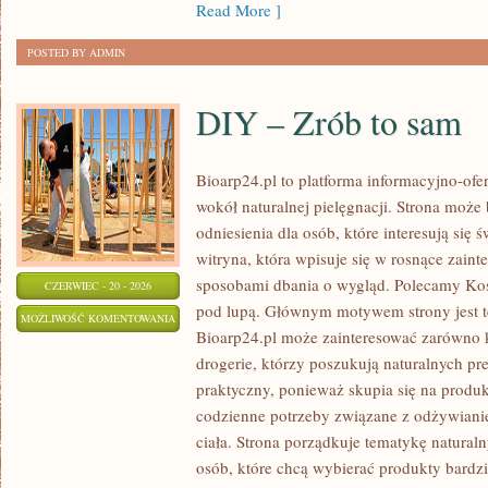
Read More ]
POSTED BY ADMIN
DIY – Zrób to sam
Bioarp24.pl to platforma informacyjno-ofer
wokół naturalnej pielęgnacji. Strona może
odniesienia dla osób, które interesują się
witryna, która wpisuje się w rosnące zain
sposobami dbania o wygląd. Polecamy Kosm
CZERWIEC - 20 - 2026
pod lupą. Głównym motywem strony jest te
DIY
MOŻLIWOŚĆ KOMENTOWANIA
Bioarp24.pl może zainteresować zarówno k
–
ZOSTAŁA WYŁĄCZONA
drogerie, którzy poszukują naturalnych pre
ZRÓB
praktyczny, ponieważ skupia się na produ
TO
codzienne potrzeby związane z odżywiani
SAM
ciała. Strona porządkuje tematykę natura
osób, które chcą wybierać produkty bardzi