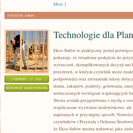
More ]
POSTED BY ADMIN
Technologie dla Plan
Ekos-Sułów to praktyczny portal poświęcon
pokazuje, że świadome podejście do przyr
wyrzeczeń, skomplikowanych decyzji ani 
przestrzeń, w którym czytelnik może znale
podpowiedzi oraz zrozumiałe teksty doty
CZERWIEC - 27 - 2026
domu, zakupów, podróży, gotowania, energi
TECHNOLOGIE
MOŻLIWOŚĆ KOMENTOWANIA
nowoczesnych rozwiązań wspierających bar
DLA
ZOSTAŁA WYŁĄCZONA
Strona została przygotowana z myślą o os
PLANETY
współczesne wyzwania środowiskowe, ale j
napisanych w przystępny sposób. Nowości 
czytelników i Przyroda i Ochrona Środowis
że Ekos-Sułów można traktować jako ziel