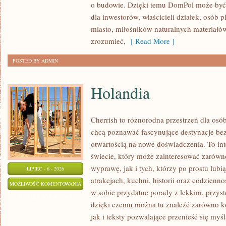
o budowie. Dzięki temu DomPol może by
dla inwestorów, właścicieli działek, osób
miasto, miłośników naturalnych materiałów
zrozumieć,
[ Read More ]
POSTED BY ADMIN
Holandia
Cherrish to różnorodna przestrzeń dla osób
chcą poznawać fascynujące destynacje bez
otwartością na nowe doświadczenia. To in
świecie, który może zainteresować zarówn
wyprawę, jak i tych, którzy po prostu lubią
LIPIEC - 6 - 2026
atrakcjach, kuchni, historii oraz codzienn
HOLANDIA
MOŻLIWOŚĆ KOMENTOWANIA
w sobie przydatne porady z lekkim, przy
ZOSTAŁA WYŁĄCZONA
dzięki czemu można tu znaleźć zarówno k
jak i teksty pozwalające przenieść się myś