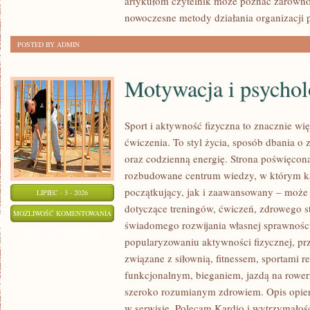
artykułom czytelnik może poznać zarówno 
nowoczesne metody działania organizacji 
POSTED BY ADMIN
Motywacja i psychol
Sport i aktywność fizyczna to znacznie wię
ćwiczenia. To styl życia, sposób dbania o
oraz codzienną energię. Strona poświęcona
rozbudowane centrum wiedzy, w którym k
początkujący, jak i zaawansowany – może 
LIPIEC - 3 - 2026
dotyczące treningów, ćwiczeń, zdrowego st
MOTYWACJA
MOŻLIWOŚĆ KOMENTOWANIA
świadomego rozwijania własnej sprawności
I
ZOSTAŁA WYŁĄCZONA
popularyzowaniu aktywności fizycznej, pr
PSYCHOLOGIA
związane z siłownią, fitnessem, sportami r
SPORTU
funkcjonalnym, bieganiem, jazdą na rowerz
szeroko rozumianym zdrowiem. Opis opier
w serwisie. Polecam Kardio i wytrzymałość 