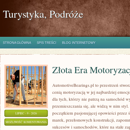
Turystyka, Podróże
STRONA GŁÓWNA
SPIS TREŚCI
BLOG INTERNETOWY
Złota Era Motoryzac
AutomotiveBearings.pl to przestrzeń stwor
cenią motoryzacją w jej najbardziej emoc
dla tych, którzy nie patrzą na samochód w
przemieszczania się, ale widzą w nim styl.
początkiem pasjonującej opowieści przez 
LIPIEC - 9 - 2026
marek, przełomowych konstrukcji, zapom
ZŁOTA
MOŻLIWOŚĆ KOMENTOWANIA
sukcesów i samochodów, które na stałe zap
ERA
ZOSTAŁA WYŁĄCZONA