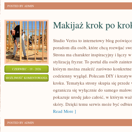
POSTED BY ADMIN
Makijaż krok po kro
Studio Veriss to internetowy blog poświę
poradom dla osób, które chcą rozwijać sw
Strona ma charakter inspiracyjny i łączy 
stylizacją fryzur. To portal dla osób zain
którym można znaleźć zarówno konkretne 
CZERWIEC - 19 - 2026
codzienny wygląd. Polecam DIY i kreatyw
MAKIJAŻ
MOŻLIWOŚĆ KOMENTOWANIA
kroku. Tematyka strony skupia się przede 
KROK
ZOSTAŁA WYŁĄCZONA
ogranicza się wyłącznie do samego malowa
PO
pokazuje urodę jako całość, w którym waż
KROKU
skóry. Dzięki temu serwis może być odbie
Read More ]
POSTED BY ADMIN