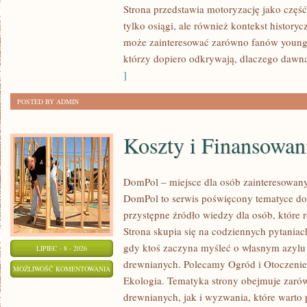
Strona przedstawia motoryzację jako część 
MOTORYZACJI
tylko osiągi, ale również kontekst history
może zainteresować zarówno fanów youngt
którzy dopiero odkrywają, dlaczego dawn
]
POSTED BY ADMIN
Koszty i Finansowan
DomPol – miejsce dla osób zainteresowan
DomPol to serwis poświęcony tematyce d
przystępne źródło wiedzy dla osób, które 
Strona skupia się na codziennych pytaniach
gdy ktoś zaczyna myśleć o własnym azyl
LIPIEC - 8 - 2026
drewnianych. Polecamy Ogród i Otoczeni
KOSZTY
MOŻLIWOŚĆ KOMENTOWANIA
Ekologia. Tematyka strony obejmuje zar
I
ZOSTAŁA WYŁĄCZONA
drewnianych, jak i wyzwania, które warto
FINANSOWANIE