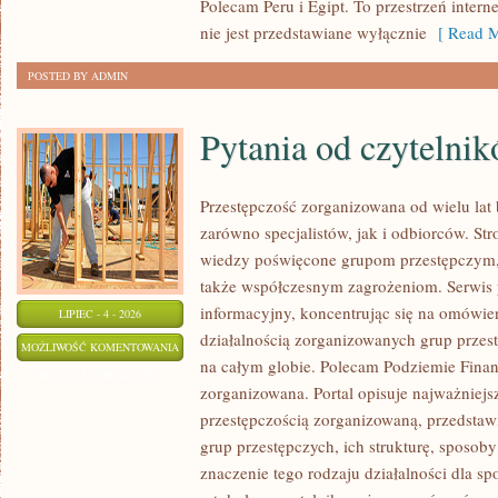
Polecam Peru i Egipt. To przestrzeń inte
nie jest przedstawiane wyłącznie
[ Read M
POSTED BY ADMIN
Pytania od czytelni
Przestępczość zorganizowana od wielu lat
zarówno specjalistów, jak i odbiorców. St
wiedzy poświęcone grupom przestępczym, i
także współczesnym zagrożeniom. Serwis 
informacyjny, koncentrując się na omówie
LIPIEC - 4 - 2026
działalnością zorganizowanych grup przes
PYTANIA
MOŻLIWOŚĆ KOMENTOWANIA
na całym globie. Polecam Podziemie Finan
OD
ZOSTAŁA WYŁĄCZONA
zorganizowana. Portal opisuje najważniejs
CZYTELNIKÓW
przestępczością zorganizowaną, przedsta
grup przestępczych, ich strukturę, sposoby
znaczenie tego rodzaju działalności dla s