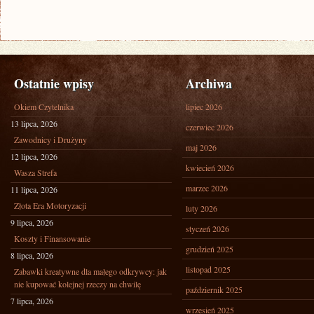
Ostatnie wpisy
Archiwa
Okiem Czytelnika
lipiec 2026
13 lipca, 2026
czerwiec 2026
Zawodnicy i Drużyny
maj 2026
12 lipca, 2026
kwiecień 2026
Wasza Strefa
marzec 2026
11 lipca, 2026
Złota Era Motoryzacji
luty 2026
9 lipca, 2026
styczeń 2026
Koszty i Finansowanie
grudzień 2025
8 lipca, 2026
listopad 2025
Zabawki kreatywne dla małego odkrywcy: jak
nie kupować kolejnej rzeczy na chwilę
październik 2025
7 lipca, 2026
wrzesień 2025