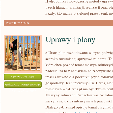
Hydroponika i nowoczesne metody uprawy.
I
trzech filarach: aranżacji, realizacji oraz 
KOMPOSTOWANIE
każdy, kto marzy o zielonej przestrzeni, m
POSTED BY ADMIN
Uprawy i plony
e-Ursus.pl to rozbudowana witryna poświ
szeroko rozumianej sprzętowi rolnemu. To
które chcą poznać temat maszyn rolniczyc
nadęcia, za to z naciskiem na rzeczywiste
treści zarówno dla początkujących rolnikó
STYCZEŃ - 27 - 2026
gospodarzy. Jeśli interesuje Cię Ursus, ale
UPRAWY
MOŻLIWOŚĆ KOMENTOWANIA
rolniczych – e-Ursus.pl ma być Twoim cen
I
ZOSTAŁA WYŁĄCZONA
Maszyny rolnicze i Pszczelarstwo. W rolni
PLONY
zaczyna się okres intensywnych prac, nikt 
Dlatego e-Ursus.pl opisuje temat ciągnikó