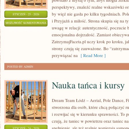
powstało z myślą o tym, abyś mogła zerkną
perspektywy, znaleźć realne wskazówki or
by więź nie gasła po kilku tygodniach. Po
STYCZEŃ - 25 - 2026
i Przyjaźń a miłość. Strona skupia się na
PRZED
MOŻLIWOŚĆ KOMENTOWANIA
uwagę w relacji: autentyczność, poczucie 
ŚLUBEM
ZOSTAŁA WYŁĄCZONA
emocjonalna dojrzałość. Zamiast obiecywać
ZatrzymajFaceta.pl uczy krok po kroku, ja
strony czują się zauważone. Bo “zatrzym
przywiązać na
[ Read More ]
POSTED BY ADMIN
Nauka tańca i kursy
Dream Team Łódź – Aerial, Pole Dance, Fit
stworzona dla osób, które chcą połączyć r
i rozwijać się w kierunku sprawności. To p
czują, że taniec w powietrzu oraz taniec na
spełnienie, ale też realnie wspierają sam
STYCZEŃ - 24 - 2026