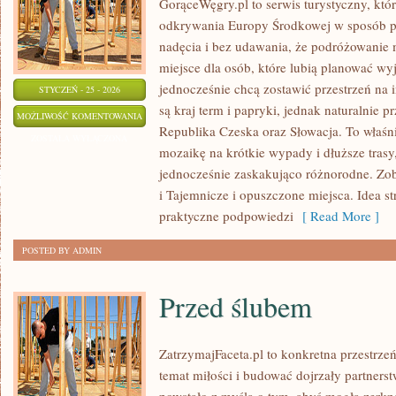
GorąceWęgry.pl to serwis turystyczny, któ
odkrywania Europy Środkowej w sposób p
nadęcia i bez udawania, że podróżowanie
miejsce dla osób, które lubią planować wy
jednocześnie chcą zostawić przestrzeń na
STYCZEŃ - 25 - 2026
są kraj term i papryki, jednak naturalnie pr
PORADY
MOŻLIWOŚĆ KOMENTOWANIA
Republika Czeska oraz Słowacja. To właśni
DLA
ZOSTAŁA WYŁĄCZONA
mozaikę na krótkie wypady i dłuższe trasy,
TURYSTÓW
jednocześnie zaskakująco różnorodne. Zob
i Tajemnicze i opuszczone miejsca. Idea st
praktyczne podpowiedzi
[ Read More ]
POSTED BY ADMIN
Przed ślubem
ZatrzymajFaceta.pl to konkretna przestrzeń
temat miłości i budować dojrzały partnerst