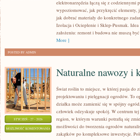
elektronarzędzia łączą się z codziennymi 
W
wypoziomować, jak przykręcić elementy, j
BUDOWNICTWIE
jak dobrać materiały do konkretnego zadan
Izolacja i Ocieplenie i Sklep-Pusmak. Idea
założeniu: remont i budowa nie muszą być
More ]
POSTED BY ADMIN
Naturalne nawozy i
Świat roślin to miejsce, w której pasja do 
projektowaniu i pielęgnacji ogrodów. To o
działka może zamienić się w spójny ogród,
człowiek odzyskuje spokój. W centrum tej i
region, w którym warunki potrafią się zmi
STYCZEŃ - 27 - 2026
możliwości do tworzenia ogrodów naturali
NATURALNE
MOŻLIWOŚĆ KOMENTOWANIA
zakątków po kompleksowe inwestycje. Pol
NAWOZY
ZOSTAŁA WYŁĄCZONA