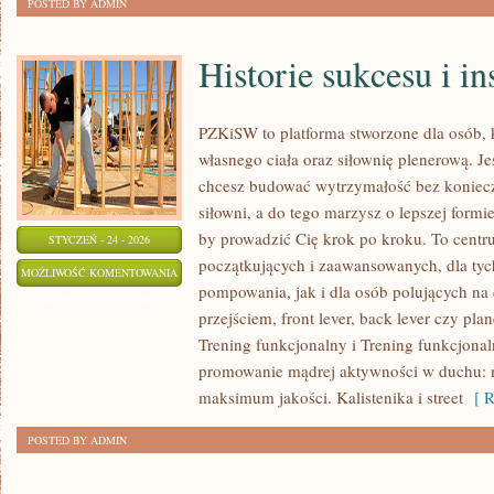
POSTED BY ADMIN
Historie sukcesu i in
PZKiSW to platforma stworzone dla osób, 
własnego ciała oraz siłownię plenerową. Jeś
chcesz budować wytrzymałość bez konieczn
siłowni, a do tego marzysz o lepszej formie,
by prowadzić Cię krok po kroku. To centru
STYCZEŃ - 24 - 2026
początkujących i zaawansowanych, dla tych
HISTORIE
MOŻLIWOŚĆ KOMENTOWANIA
pompowania, jak i dla osób polujących na
SUKCESU
ZOSTAŁA WYŁĄCZONA
przejściem, front lever, back lever czy pla
I
Trening funkcjonalny i Trening funkcjona
INSPIRACJE
promowanie mądrej aktywności w duchu
maksimum jakości. Kalistenika i street
[ R
POSTED BY ADMIN