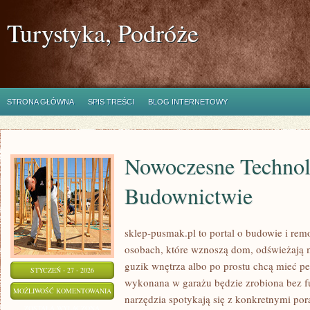
Turystyka, Podróże
STRONA GŁÓWNA
SPIS TREŚCI
BLOG INTERNETOWY
Nowoczesne Technol
Budownictwie
sklep-pusmak.pl to portal o budowie i rem
osobach, które wznoszą dom, odświeżają m
guzik wnętrza albo po prostu chcą mieć p
STYCZEŃ - 27 - 2026
wykonana w garażu będzie zrobiona bez fu
NOWOCZESNE
MOŻLIWOŚĆ KOMENTOWANIA
narzędzia spotykają się z konkretnymi pora
TECHNOLOGIE
ZOSTAŁA WYŁĄCZONA