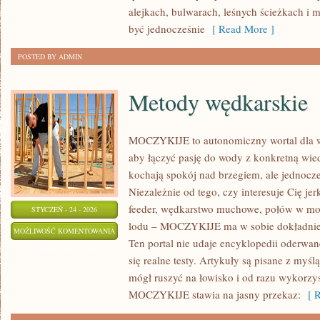
alejkach, bulwarach, leśnych ścieżkach i mi
być jednocześnie
[ Read More ]
POSTED BY ADMIN
Metody wędkarskie
MOCZYKIJE to autonomiczny wortal dla wę
aby łączyć pasję do wody z konkretną wied
kochają spokój nad brzegiem, ale jednocze
Niezależnie od tego, czy interesuje Cię je
feeder, wędkarstwo muchowe, połów w mo
STYCZEŃ - 24 - 2026
lodu – MOCZYKIJE ma w sobie dokładnie t
METODY
MOŻLIWOŚĆ KOMENTOWANIA
Ten portal nie udaje encyklopedii oderwane
WĘDKARSKIE
ZOSTAŁA WYŁĄCZONA
się realne testy. Artykuły są pisane z myś
mógł ruszyć na łowisko i od razu wykorzy
MOCZYKIJE stawia na jasny przekaz:
[ R