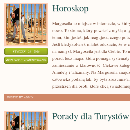
Horoskop
Margoseila to miejsce w internecie, w kt
nowo. To strona, który powstał z myślą o t
temu, kim jesteś, jak reagujesz, czego potr
Jeśli kiedykolwiek miałeś odczucie, że w 
na namysł, Margoseila jest dla Ciebie. To n
STYCZEŃ - 26 - 2026
porad, lecz mapa, która pomaga systematy
HOROSKOP
MOŻLIWOŚĆ KOMENTOWANIA
zamieszanie w klarowność. Ciekawe kateg
ZOSTAŁA WYŁĄCZONA
Amulety i talizmany. Na Margoseila znajdz
człowieka podaną tak, by była zrozumiała,
przestrzeń dla osób, które chcą świadomie
POSTED BY ADMIN
Porady dla Turystów