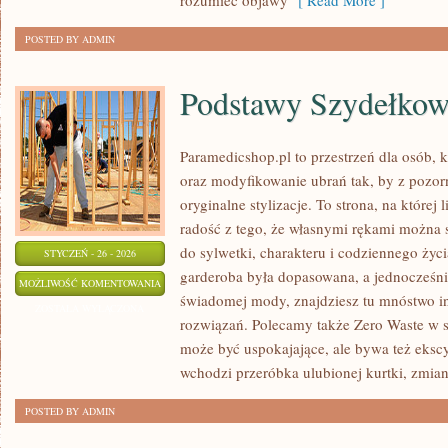
rozumieć objawy
[ Read More ]
POSTED BY ADMIN
Podstawy Szydełkow
Paramedicshop.pl to przestrzeń dla osób, 
oraz modyfikowanie ubrań tak, by z pozo
oryginalne stylizacje. To strona, na której 
radość z tego, że własnymi rękami można s
do sylwetki, charakteru i codziennego życi
STYCZEŃ - 26 - 2026
garderoba była dopasowana, a jednocześni
PODSTAWY
MOŻLIWOŚĆ KOMENTOWANIA
świadomej mody, znajdziesz tu mnóstwo in
SZYDEŁKOWANIA
ZOSTAŁA WYŁĄCZONA
rozwiązań. Polecamy także Zero Waste w sz
może być uspokajające, ale bywa też eksc
wchodzi przeróbka ulubionej kurtki, zmia
POSTED BY ADMIN