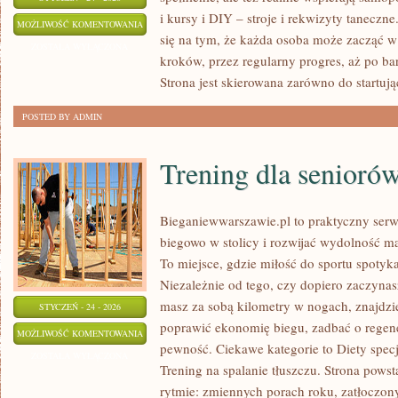
i kursy i DIY – stroje i rekwizyty tanecz
NAUKA
MOŻLIWOŚĆ KOMENTOWANIA
się na tym, że każda osoba może zacząć w
TAŃCA
ZOSTAŁA WYŁĄCZONA
kroków, przez regularny progres, aż po b
I
Strona jest skierowana zarówno do startują
KURSY
POSTED BY ADMIN
Trening dla senioró
Bieganiewwarszawie.pl to praktyczny serwi
biegowo w stolicy i rozwijać wydolność mą
To miejsce, gdzie miłość do sportu spoty
Niezależnie od tego, czy dopiero zaczyna
masz za sobą kilometry w nogach, znajdzi
STYCZEŃ - 24 - 2026
poprawić ekonomię biegu, zadbać o regen
TRENING
MOŻLIWOŚĆ KOMENTOWANIA
pewność. Ciekawe kategorie to Diety specj
DLA
ZOSTAŁA WYŁĄCZONA
Trening na spalanie tłuszczu. Strona powst
SENIORÓW
rytmie: zmiennych porach roku, zatłoczo